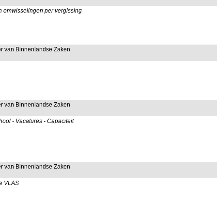
en omwisselingen per vergissing
ter van Binnenlandse Zaken
ter van Binnenlandse Zaken
ool - Vacatures - Capaciteit
ter van Binnenlandse Zaken
one VLAS