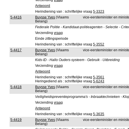
Verzending
vraag
Antwoord
Herindiening van : schriftelijke vraag
5-3323
5-4416
Buysse Yves
(Vlaams
vice-eersteminister en minis
Belang)
Federale Politie - Kandidaat-politieagenten - Selectie - Crite
Verzending
vraag
Einde zittingsperiode
Herindiening van : schriftelijke vraag
5-3552
5-4417
Buysse Yves
(Vlaams
vice-eersteminister en minis
Belang)
Kids-ID - Hallo Ouders-systeem - Gebruik - Uitbreiding
Verzending
vraag
Antwoord
Herindiening van : schriftelijke vraag
5-3561
Heringediend als : schriftelijke vraag
5-6243
5-4418
Buysse Yves
(Vlaams
vice-eersteminister en minis
Belang)
Veiligheidspreventieprogramma's - Inbraaktechnieken - Klops
Verzending
vraag
Antwoord
Herindiening van : schriftelijke vraag
5-3635
5-4419
Buysse Yves
(Vlaams
vice-eersteminister en minis
Belang)