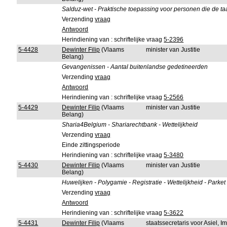
Salduz-wet - Praktische toepassing voor personen die de taa
Verzending
vraag
Antwoord
Herindiening van : schriftelijke vraag
5-2396
5-4428
Dewinter Filip
(Vlaams
minister van Justitie
Belang)
Gevangenissen - Aantal buitenlandse gedetineerden
Verzending
vraag
Antwoord
Herindiening van : schriftelijke vraag
5-2566
5-4429
Dewinter Filip
(Vlaams
minister van Justitie
Belang)
Sharia4Belgium - Shariarechtbank - Wettelijkheid
Verzending
vraag
Einde zittingsperiode
Herindiening van : schriftelijke vraag
5-3480
5-4430
Dewinter Filip
(Vlaams
minister van Justitie
Belang)
Huwelijken - Polygamie - Registratie - Wettelijkheid - Parke
Verzending
vraag
Antwoord
Herindiening van : schriftelijke vraag
5-3622
5-4431
Dewinter Filip
(Vlaams
staatssecretaris voor Asiel, 