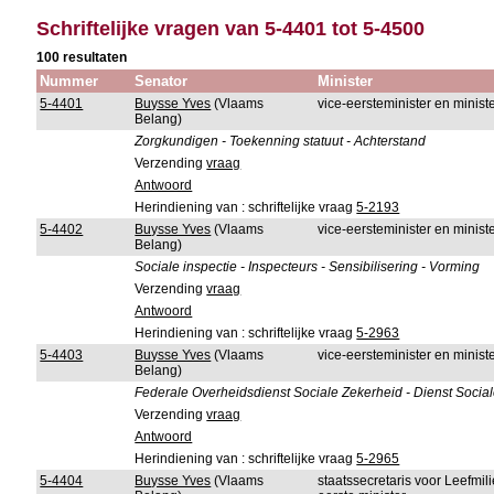
Schriftelijke vragen van 5-4401 tot 5-4500
100 resultaten
Nummer
Senator
Minister
5-4401
Buysse Yves
(Vlaams
vice-eersteminister en minist
Belang)
Zorgkundigen - Toekenning statuut - Achterstand
Verzending
vraag
Antwoord
Herindiening van : schriftelijke vraag
5-2193
5-4402
Buysse Yves
(Vlaams
vice-eersteminister en minist
Belang)
Sociale inspectie - Inspecteurs - Sensibilisering - Vorming
Verzending
vraag
Antwoord
Herindiening van : schriftelijke vraag
5-2963
5-4403
Buysse Yves
(Vlaams
vice-eersteminister en minist
Belang)
Federale Overheidsdienst Sociale Zekerheid - Dienst Socia
Verzending
vraag
Antwoord
Herindiening van : schriftelijke vraag
5-2965
5-4404
Buysse Yves
(Vlaams
staatssecretaris voor Leefmi