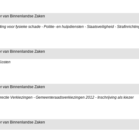
ter van Binnenlandse Zaken
 voor fysieke schade - Politie- en hulpdiensten - Staatsveiligheid - Strafinricht
ter van Binnenlandse Zaken
 Kosten
ter van Binnenlandse Zaken
ectie Verkiezingen - Gemeenteraadsverkiezingen 2012 - Inschrijving als kiezer
ter van Binnenlandse Zaken