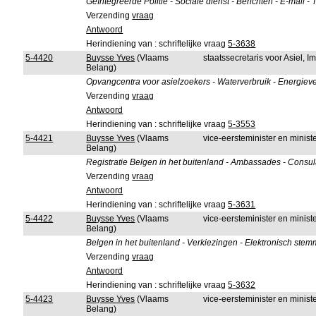
Geïntegreerde Politie - Sociale dienst - Berichten - E-mail -
Verzending
vraag
Antwoord
Herindiening van : schriftelijke vraag
5-3638
5-4420
Buysse Yves
(Vlaams
staatssecretaris voor Asiel, 
Belang)
Opvangcentra voor asielzoekers - Waterverbruik - Energiever
Verzending
vraag
Antwoord
Herindiening van : schriftelijke vraag
5-3553
5-4421
Buysse Yves
(Vlaams
vice-eersteminister en mini
Belang)
Registratie Belgen in het buitenland - Ambassades - Consulai
Verzending
vraag
Antwoord
Herindiening van : schriftelijke vraag
5-3631
5-4422
Buysse Yves
(Vlaams
vice-eersteminister en mini
Belang)
Belgen in het buitenland - Verkiezingen - Elektronisch ste
Verzending
vraag
Antwoord
Herindiening van : schriftelijke vraag
5-3632
5-4423
Buysse Yves
(Vlaams
vice-eersteminister en mini
Belang)