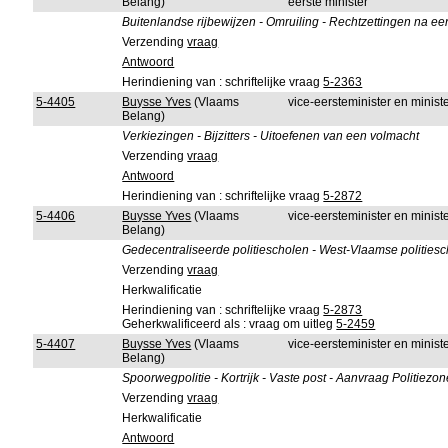
Belang)
eerste minister
Buitenlandse rijbewijzen - Omruiling - Rechtzettingen na e
Verzending
vraag
Antwoord
Herindiening van : schriftelijke vraag
5-2363
5-4405
Buysse Yves
(Vlaams
vice-eersteminister en minis
Belang)
Verkiezingen - Bijzitters - Uitoefenen van een volmacht
Verzending
vraag
Antwoord
Herindiening van : schriftelijke vraag
5-2872
5-4406
Buysse Yves
(Vlaams
vice-eersteminister en minis
Belang)
Gedecentraliseerde politiescholen - West-Vlaamse politiesch
Verzending
vraag
Herkwalificatie
Herindiening van : schriftelijke vraag
5-2873
Geherkwalificeerd als : vraag om uitleg
5-2459
5-4407
Buysse Yves
(Vlaams
vice-eersteminister en minis
Belang)
Spoorwegpolitie - Kortrijk - Vaste post - Aanvraag Politiez
Verzending
vraag
Herkwalificatie
Antwoord