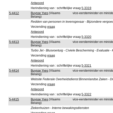
Antwoord
Herindiening van : schriftelijke vraag
5-3319
5-4412
Buysse Yves
(Vlaams
vice-eersteminister en minis
Belang)
Redden van personen in levensgevaar - Bijzondere vergoeding
Verzending
vraag
Antwoord
Herindiening van : schriftelijke vraag
5-3320
5-4413
Buysse Yves
(Vlaams
vice-eersteminister en minis
Belang)
Turbo Jet - Blusvoertuig - Civiele Bescherming - Evaluatie -
Verzending
vraag
Antwoord
Herindiening van : schriftelijke vraag
5-3321
5-4414
Buysse Yves
(Vlaams
vice-eersteminister en minis
Belang)
Website Federale Overheidsdienst Binnenlandse Zaken - Dir
Verzending
vraag
Antwoord
Herindiening van : schriftelijke vraag
5-3322
5-4415
Buysse Yves
(Vlaams
vice-eersteminister en minis
Belang)
Ziekenhuizen - Interne bewakingsdiensten