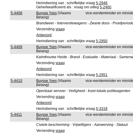
Herindiening van : schriftelijke vraag
5-2948
Geherkwalificeerd als : vraag om uitleg
5-2460
5-4408
Buysse Yves
(Vlaams
vice-eersteminister en minis
Belang)
Brandweer - Interventiewagens - Zwarte doos - Proefperiode
Verzending
vraag
Antwoord
Herindiening van : schriftelijke vraag
5-2950
5-4409
Buysse Yves
(Vlaams
vice-eersteminister en minis
Belang)
Kalmthoutse Heide - Brand - Evaluatie - Materiaal - Samen
Verzending
vraag
Antwoord
Herindiening van : schriftelijke vraag
5-2951
5-4410
Buysse Yves
(Vlaams
vice-eersteminister en minis
Belang)
Openbaar vervoer - Veiligheid - Inzet lokale politieagenten
Verzending
vraag
Antwoord
Herindiening van : schriftelijke vraag
5-3318
5-4411
Buysse Yves
(Vlaams
vice-eersteminister en minis
Belang)
Civiele bescherming - Vrijwilligers - Aanwerving - Statuut
Verzending
vraag