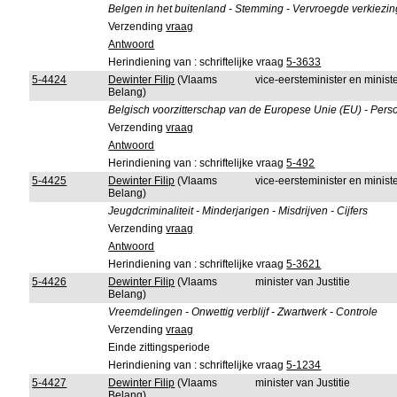
Belgen in het buitenland - Stemming - Vervroegde verkiezin
Verzending
vraag
Antwoord
Herindiening van : schriftelijke vraag
5-3633
5-4424
Dewinter Filip
(Vlaams
vice-eersteminister en minis
Belang)
Belgisch voorzitterschap van de Europese Unie (EU) - Perso
Verzending
vraag
Antwoord
Herindiening van : schriftelijke vraag
5-492
5-4425
Dewinter Filip
(Vlaams
vice-eersteminister en minis
Belang)
Jeugdcriminaliteit - Minderjarigen - Misdrijven - Cijfers
Verzending
vraag
Antwoord
Herindiening van : schriftelijke vraag
5-3621
5-4426
Dewinter Filip
(Vlaams
minister van Justitie
Belang)
Vreemdelingen - Onwettig verblijf - Zwartwerk - Controle
Verzending
vraag
Einde zittingsperiode
Herindiening van : schriftelijke vraag
5-1234
5-4427
Dewinter Filip
(Vlaams
minister van Justitie
Belang)