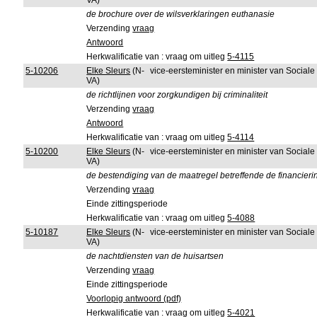
VA)
de brochure over de wilsverklaringen euthanasie
Verzending
vraag
Antwoord
Herkwalificatie van : vraag om uitleg
5-4115
5-10206
Elke Sleurs
(N-
vice-eersteminister en minister van Sociale
VA)
de richtlijnen voor zorgkundigen bij criminaliteit
Verzending
vraag
Antwoord
Herkwalificatie van : vraag om uitleg
5-4114
5-10200
Elke Sleurs
(N-
vice-eersteminister en minister van Sociale
VA)
de bestendiging van de maatregel betreffende de financieri
Verzending
vraag
Einde zittingsperiode
Herkwalificatie van : vraag om uitleg
5-4088
5-10187
Elke Sleurs
(N-
vice-eersteminister en minister van Sociale
VA)
de nachtdiensten van de huisartsen
Verzending
vraag
Einde zittingsperiode
Voorlopig antwoord (pdf)
Herkwalificatie van : vraag om uitleg
5-4021