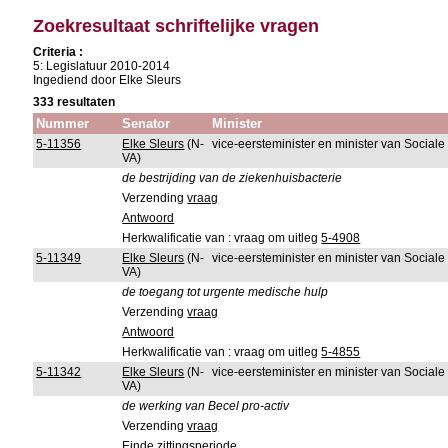
Zoekresultaat schriftelijke vragen
Criteria :
5: Legislatuur 2010-2014
Ingediend door Elke Sleurs
333 resultaten
Nummer
Senator
Minister
5-11356
Elke Sleurs
(N-
vice-eersteminister en minister van Sociale
VA)
de bestrijding van de ziekenhuisbacterie
Verzending
vraag
Antwoord
Herkwalificatie van : vraag om uitleg
5-4908
5-11349
Elke Sleurs
(N-
vice-eersteminister en minister van Sociale
VA)
de toegang tot urgente medische hulp
Verzending
vraag
Antwoord
Herkwalificatie van : vraag om uitleg
5-4855
5-11342
Elke Sleurs
(N-
vice-eersteminister en minister van Sociale
VA)
de werking van Becel pro-activ
Verzending
vraag
Einde zittingsperiode