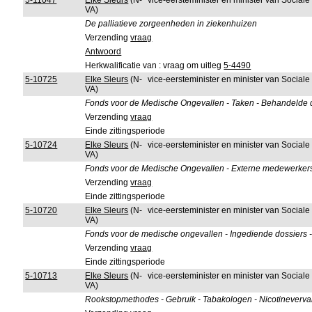
5-11047
Elke Sleurs
(N-
vice-eersteminister en minister van Sociale
VA)
De palliatieve zorgeenheden in ziekenhuizen
Verzending
vraag
Antwoord
Herkwalificatie van : vraag om uitleg
5-4490
5-10725
Elke Sleurs
(N-
vice-eersteminister en minister van Sociale
VA)
Fonds voor de Medische Ongevallen - Taken - Behandelde d
Verzending
vraag
Einde zittingsperiode
5-10724
Elke Sleurs
(N-
vice-eersteminister en minister van Sociale
VA)
Fonds voor de Medische Ongevallen - Externe medewerkers -
Verzending
vraag
Einde zittingsperiode
5-10720
Elke Sleurs
(N-
vice-eersteminister en minister van Sociale
VA)
Fonds voor de medische ongevallen - Ingediende dossiers -
Verzending
vraag
Einde zittingsperiode
5-10713
Elke Sleurs
(N-
vice-eersteminister en minister van Sociale
VA)
Rookstopmethodes - Gebruik - Tabakologen - Nicotinever