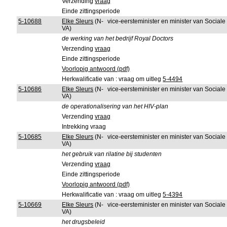
Verzending
vraag
Einde zittingsperiode
5-10688
Elke Sleurs
(N-
vice-eersteminister en minister van Sociale
VA)
de werking van het bedrijf Royal Doctors
Verzending
vraag
Einde zittingsperiode
Voorlopig antwoord (pdf)
Herkwalificatie van : vraag om uitleg
5-4494
5-10686
Elke Sleurs
(N-
vice-eersteminister en minister van Sociale
VA)
de operationalisering van het HIV-plan
Verzending
vraag
Intrekking vraag
5-10685
Elke Sleurs
(N-
vice-eersteminister en minister van Sociale
VA)
het gebruik van rilatine bij studenten
Verzending
vraag
Einde zittingsperiode
Voorlopig antwoord (pdf)
Herkwalificatie van : vraag om uitleg
5-4394
5-10669
Elke Sleurs
(N-
vice-eersteminister en minister van Sociale
VA)
het drugsbeleid