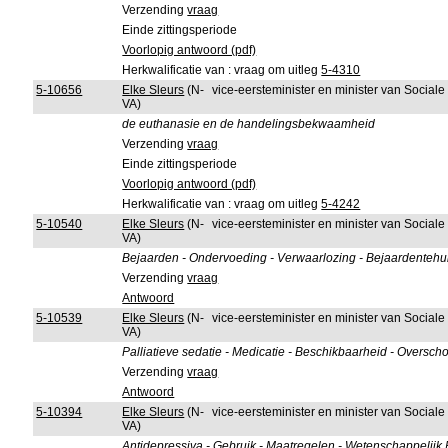
Verzending
vraag
Einde zittingsperiode
Voorlopig antwoord (pdf)
Herkwalificatie van : vraag om uitleg
5-4310
5-10656
Elke Sleurs
(N-
vice-eersteminister en minister van Sociale
VA)
de euthanasie en de handelingsbekwaamheid
Verzending
vraag
Einde zittingsperiode
Voorlopig antwoord (pdf)
Herkwalificatie van : vraag om uitleg
5-4242
5-10540
Elke Sleurs
(N-
vice-eersteminister en minister van Sociale
VA)
Bejaarden - Ondervoeding - Verwaarlozing - Bejaardentehu
Verzending
vraag
Antwoord
5-10539
Elke Sleurs
(N-
vice-eersteminister en minister van Sociale
VA)
Palliatieve sedatie - Medicatie - Beschikbaarheid - Overschot
Verzending
vraag
Antwoord
5-10394
Elke Sleurs
(N-
vice-eersteminister en minister van Sociale
VA)
Antidepressiva - Gebruik - Maatregelen - Wetenschappelijk