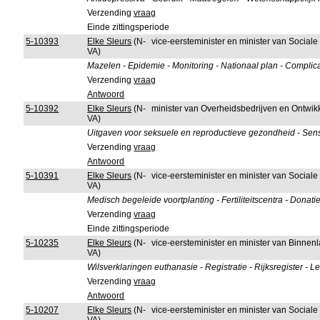
Verzending
vraag
Einde zittingsperiode
5-10393
Elke Sleurs
(N-
vice-eersteminister en minister van Sociale
VA)
Mazelen - Epidemie - Monitoring - Nationaal plan - Complic
Verzending
vraag
Antwoord
5-10392
Elke Sleurs
(N-
minister van Overheidsbedrijven en Ontwi
VA)
Uitgaven voor seksuele en reproductieve gezondheid - Sen
Verzending
vraag
Antwoord
5-10391
Elke Sleurs
(N-
vice-eersteminister en minister van Sociale
VA)
Medisch begeleide voortplanting - Fertiliteitscentra - Donati
Verzending
vraag
Einde zittingsperiode
5-10235
Elke Sleurs
(N-
vice-eersteminister en minister van Binne
VA)
Wilsverklaringen euthanasie - Registratie - Rijksregister - Le
Verzending
vraag
Antwoord
5-10207
Elke Sleurs
(N-
vice-eersteminister en minister van Sociale