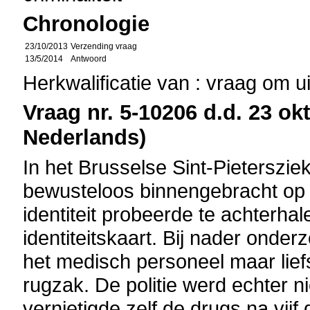
Chronologie
23/10/2013
Verzending vraag
13/5/2014
Antwoord
Herkwalificatie van : vraag om u
Vraag nr. 5-10206 d.d. 23 ok
Nederlands)
In het Brusselse Sint-Pieterszi
bewusteloos binnengebracht op 
identiteit probeerde te achterha
identiteitskaart. Bij nader onder
het medisch personeel maar liefs
rugzak. De politie werd echter ni
vernietigde zelf de drugs na vijf