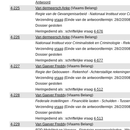
Antwoord
4-225
Van dermeersch Anke
(Vlaams Belang)
Regie van de Gevangenisarbeid - Nationaal Instituut voor 
Verzending
vraag
(Einde van de antwoordtermijn: 28/2/2008
Dossier gesloten
Heringediend als : schriftelijke vraag
4-676
4-226
Van dermeersch Anke
(Vlaams Belang)
Nationaal Instituut voor Criminalistiek en Criminologie - 
Verzending
vraag
(Einde van de antwoordtermijn: 28/2/2008
Dossier gesloten
Heringediend als : schriftelijke vraag
4-677
4-227
Van Gaever Freddy
(Vlaams Belang)
Regie der Gebouwen - Rekenhof - Achterstallige rekeninge
Verzending
vraag
(Einde van de antwoordtermijn: 28/2/2008
Dossier gesloten
Heringediend als : schriftelijke vraag
4-512
4-228
Van Gaever Freddy
(Vlaams Belang)
Federale instellingen - Financiële lasten - Schulden - Tuss
Verzending
vraag
(Einde van de antwoordtermijn: 28/2/2008
Dossier gesloten
Heringediend als : schriftelijke vraag
4-513
4-229
Van Gaever Freddy
(Vlaams Belang)