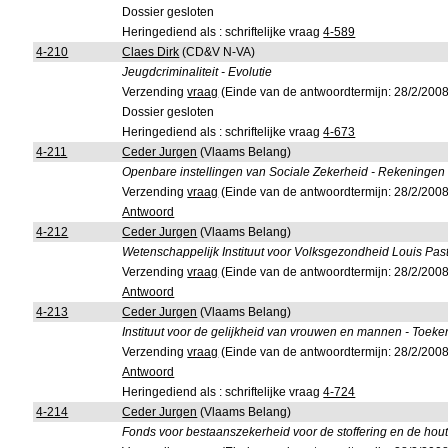
Dossier gesloten
Heringediend als : schriftelijke vraag
4-589
4-210
Claes Dirk
(CD&V N-VA)
Jeugdcriminaliteit - Evolutie
Verzending
vraag
(Einde van de antwoordtermijn: 28/2/2008
Dossier gesloten
Heringediend als : schriftelijke vraag
4-673
4-211
Ceder Jurgen
(Vlaams Belang)
Openbare instellingen van Sociale Zekerheid - Rekeningen 
Verzending
vraag
(Einde van de antwoordtermijn: 28/2/2008
Antwoord
4-212
Ceder Jurgen
(Vlaams Belang)
Wetenschappelijk Instituut voor Volksgezondheid Louis Pas
Verzending
vraag
(Einde van de antwoordtermijn: 28/2/2008
Antwoord
4-213
Ceder Jurgen
(Vlaams Belang)
Instituut voor de gelijkheid van vrouwen en mannen - Toeke
Verzending
vraag
(Einde van de antwoordtermijn: 28/2/2008
Antwoord
Heringediend als : schriftelijke vraag
4-724
4-214
Ceder Jurgen
(Vlaams Belang)
Fonds voor bestaanszekerheid voor de stoffering en de hout