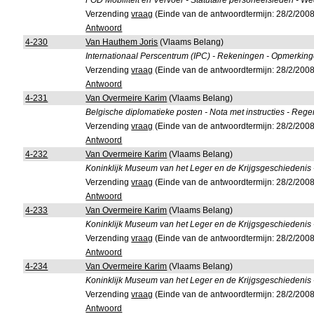
FOD Mobiliteit en Vervoer - Statutaire personeelsleden - W
Verzending
vraag
(Einde van de antwoordtermijn: 28/2/2008
Antwoord
4-230
Van Hauthem Joris
(Vlaams Belang)
Internationaal Perscentrum (IPC) - Rekeningen - Opmerkin
Verzending
vraag
(Einde van de antwoordtermijn: 28/2/2008
Antwoord
4-231
Van Overmeire Karim
(Vlaams Belang)
Belgische diplomatieke posten - Nota met instructies - Reg
Verzending
vraag
(Einde van de antwoordtermijn: 28/2/2008
Antwoord
4-232
Van Overmeire Karim
(Vlaams Belang)
Koninklijk Museum van het Leger en de Krijgsgeschiedenis
Verzending
vraag
(Einde van de antwoordtermijn: 28/2/2008
Antwoord
4-233
Van Overmeire Karim
(Vlaams Belang)
Koninklijk Museum van het Leger en de Krijgsgeschiedenis
Verzending
vraag
(Einde van de antwoordtermijn: 28/2/2008
Antwoord
4-234
Van Overmeire Karim
(Vlaams Belang)
Koninklijk Museum van het Leger en de Krijgsgeschiedenis 
Verzending
vraag
(Einde van de antwoordtermijn: 28/2/2008
Antwoord