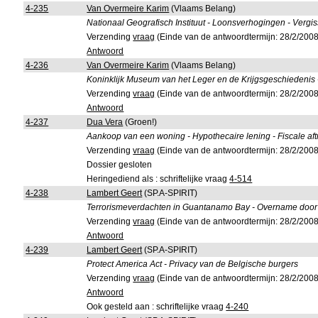
4-235
Van Overmeire Karim
(Vlaams Belang)
Nationaal Geografisch Instituut - Loonsverhogingen - Vergi
Verzending
vraag
(Einde van de antwoordtermijn: 28/2/2008
Antwoord
4-236
Van Overmeire Karim
(Vlaams Belang)
Koninklijk Museum van het Leger en de Krijgsgeschiedenis
Verzending
vraag
(Einde van de antwoordtermijn: 28/2/2008
Antwoord
4-237
Dua Vera
(Groen!)
Aankoop van een woning - Hypothecaire lening - Fiscale aft
Verzending
vraag
(Einde van de antwoordtermijn: 28/2/2008
Dossier gesloten
Heringediend als : schriftelijke vraag
4-514
4-238
Lambert Geert
(SP.A-SPIRIT)
Terrorismeverdachten in Guantanamo Bay - Overname door 
Verzending
vraag
(Einde van de antwoordtermijn: 28/2/2008
Antwoord
4-239
Lambert Geert
(SP.A-SPIRIT)
Protect America Act - Privacy van de Belgische burgers
Verzending
vraag
(Einde van de antwoordtermijn: 28/2/2008
Antwoord
Ook gesteld aan : schriftelijke vraag
4-240