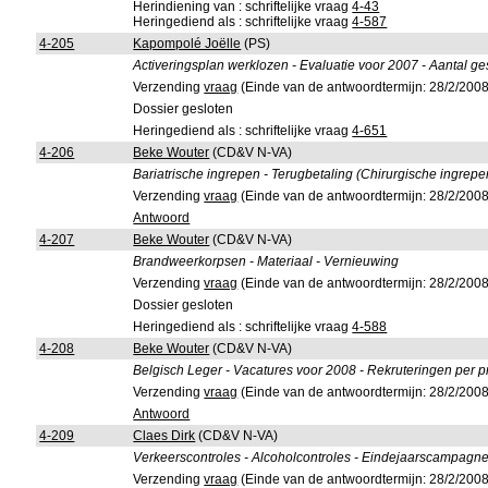
Herindiening van : schriftelijke vraag
4-43
Heringediend als : schriftelijke vraag
4-587
4-205
Kapompolé Joëlle
(PS)
Activeringsplan werklozen - Evaluatie voor 2007 - Aantal ge
Verzending
vraag
(Einde van de antwoordtermijn: 28/2/2008
Dossier gesloten
Heringediend als : schriftelijke vraag
4-651
4-206
Beke Wouter
(CD&V N-VA)
Bariatrische ingrepen - Terugbetaling (Chirurgische ingrepe
Verzending
vraag
(Einde van de antwoordtermijn: 28/2/2008
Antwoord
4-207
Beke Wouter
(CD&V N-VA)
Brandweerkorpsen - Materiaal - Vernieuwing
Verzending
vraag
(Einde van de antwoordtermijn: 28/2/2008
Dossier gesloten
Heringediend als : schriftelijke vraag
4-588
4-208
Beke Wouter
(CD&V N-VA)
Belgisch Leger - Vacatures voor 2008 - Rekruteringen per p
Verzending
vraag
(Einde van de antwoordtermijn: 28/2/2008
Antwoord
4-209
Claes Dirk
(CD&V N-VA)
Verkeerscontroles - Alcoholcontroles - Eindejaarscampagn
Verzending
vraag
(Einde van de antwoordtermijn: 28/2/2008