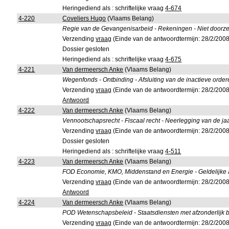
Heringediend als : schriftelijke vraag
4-674
4-220
Coveliers Hugo
(Vlaams Belang)
Regie van de Gevangenisarbeid - Rekeningen - Niet doorz
Verzending
vraag
(Einde van de antwoordtermijn: 28/2/2008
Dossier gesloten
Heringediend als : schriftelijke vraag
4-675
4-221
Van dermeersch Anke
(Vlaams Belang)
Wegenfonds - Ontbinding - Afsluiting van de inactieve orde
Verzending
vraag
(Einde van de antwoordtermijn: 28/2/2008
Antwoord
4-222
Van dermeersch Anke
(Vlaams Belang)
Vennootschapsrecht - Fiscaal recht - Neerlegging van de ja
Verzending
vraag
(Einde van de antwoordtermijn: 28/2/2008
Dossier gesloten
Heringediend als : schriftelijke vraag
4-511
4-223
Van dermeersch Anke
(Vlaams Belang)
FOD Economie, KMO, Middenstand en Energie - Geldelijke 
Verzending
vraag
(Einde van de antwoordtermijn: 28/2/2008
Antwoord
4-224
Van dermeersch Anke
(Vlaams Belang)
POD Wetenschapsbeleid - Staatsdiensten met afzonderlijk
Verzending
vraag
(Einde van de antwoordtermijn: 28/2/2008