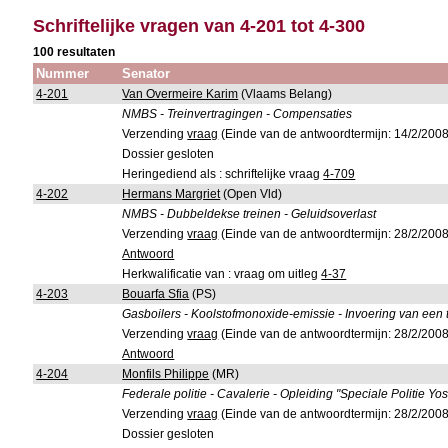
Schriftelijke vragen van 4-201 tot 4-300
100 resultaten
Nummer
Senator
4-201
Van Overmeire Karim
(Vlaams Belang)
NMBS - Treinvertragingen - Compensaties
Verzending
vraag
(Einde van de antwoordtermijn: 14/2/2008
Dossier gesloten
Heringediend als : schriftelijke vraag
4-709
4-202
Hermans Margriet
(Open Vld)
NMBS - Dubbeldekse treinen - Geluidsoverlast
Verzending
vraag
(Einde van de antwoordtermijn: 28/2/2008
Antwoord
Herkwalificatie van : vraag om uitleg
4-37
4-203
Bouarfa Sfia
(PS)
Gasboilers - Koolstofmonoxide-emissie - Invoering van een 
Verzending
vraag
(Einde van de antwoordtermijn: 28/2/2008
Antwoord
4-204
Monfils Philippe
(MR)
Federale politie - Cavalerie - Opleiding "Speciale Politie Yo
Verzending
vraag
(Einde van de antwoordtermijn: 28/2/2008
Dossier gesloten