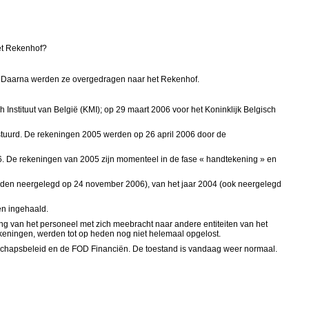
et Rekenhof?
n. Daarna werden ze overgedragen naar het Rekenhof.
 Instituut van België (KMI); op 29 maart 2006 voor het Koninklijk Belgisch
uurd. De rekeningen 2005 werden op 26 april 2006 door de
. De rekeningen van 2005 zijn momenteel in de fase « handtekening » en
erden neergelegd op 24 november 2006), van het jaar 2004 (ook neergelegd
en ingehaald.
ing van het personeel met zich meebracht naar andere entiteiten van het
keningen, werden tot op heden nog niet helemaal opgelost.
nschapsbeleid en de FOD Financiën. De toestand is vandaag weer normaal.