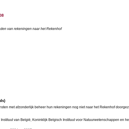
08
nden van rekeningen naar het Rekenhof
nds)
ensten met afzonderlijk beheer hun rekeningen nog niet naar het Rekenhof doorge
h Instituut van België, Koninklijk Belgisch Instituut voor Natuurwetenschappen e