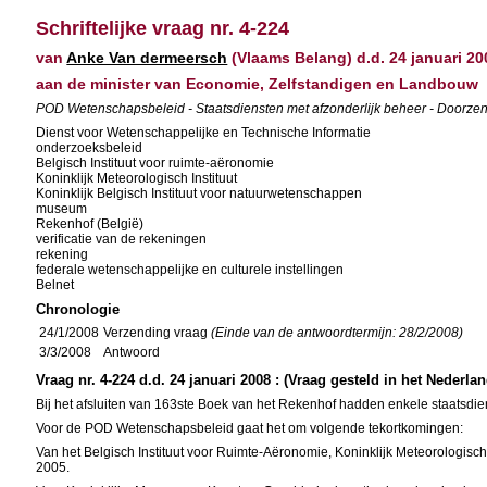
Schriftelijke vraag nr. 4-224
van
Anke Van dermeersch
(Vlaams Belang) d.d. 24 januari 20
aan de minister van Economie, Zelfstandigen en Landbouw
POD Wetenschapsbeleid - Staatsdiensten met afzonderlijk beheer - Doorze
Dienst voor Wetenschappelijke en Technische Informatie
onderzoeksbeleid
Belgisch Instituut voor ruimte-aëronomie
Koninklijk Meteorologisch Instituut
Koninklijk Belgisch Instituut voor natuurwetenschappen
museum
Rekenhof (België)
verificatie van de rekeningen
rekening
federale wetenschappelijke en culturele instellingen
Belnet
Chronologie
24/1/2008
Verzending vraag
(Einde van de antwoordtermijn: 28/2/2008)
3/3/2008
Antwoord
Vraag nr. 4-224 d.d. 24 januari 2008 : (Vraag gesteld in het Nederla
Bij het afsluiten van 163ste Boek van het Rekenhof hadden enkele staatsdi
Voor de POD Wetenschapsbeleid gaat het om volgende tekortkomingen:
Van het Belgisch Instituut voor Ruimte-Aëronomie, Koninklijk Meteorologisc
2005.