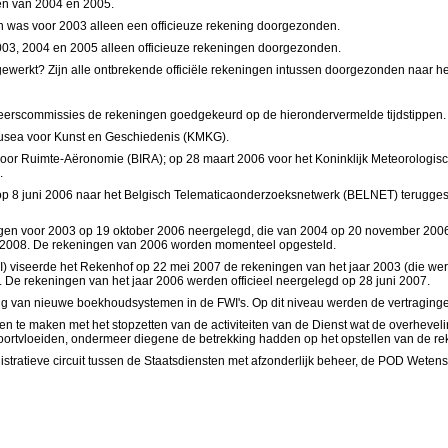
en van 2004 en 2005.
n was voor 2003 alleen een officieuze rekening doorgezonden.
003, 2004 en 2005 alleen officieuze rekeningen doorgezonden.
ewerkt? Zijn alle ontbrekende officiële rekeningen intussen doorgezonden naar h
beheerscommissies de rekeningen goedgekeurd op de hierondervermelde tijdstippe
Musea voor Kunst en Geschiedenis (KMKG).
 voor Ruimte-Aëronomie (BIRA); op 28 maart 2006 voor het Koninklijk Meteorologisch
.
8 juni 2006 naar het Belgisch Telematicaonderzoeksnetwerk (BELNET) teruggest
ngen voor 2003 op 19 oktober 2006 neergelegd, die van 2004 op 20 november 2006
2008. De rekeningen van 2006 worden momenteel opgesteld.
TI) viseerde het Rekenhof op 22 mei 2007 de rekeningen van het jaar 2003 (die w
 De rekeningen van het jaar 2006 werden officieel neergelegd op 28 juni 2007.
ring van nieuwe boekhoudsystemen in de FWI's. Op dit niveau werden de vertraging
en te maken met het stopzetten van de activiteiten van de Dienst wat de overhevel
oortvloeiden, ondermeer diegene de betrekking hadden op het opstellen van de re
stratieve circuit tussen de Staatsdiensten met afzonderlijk beheer, de POD Wete