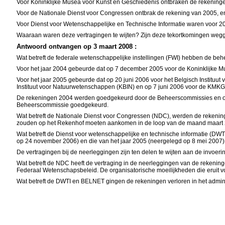
Voor Koninklijke Musea voor Kunst en Geschiedenis ontbraken de rekening
Voor de Nationale Dienst voor Congressen ontbrak de rekening van 2005, e
Voor Dienst voor Wetenschappelijke en Technische Informatie waren voor 2
Waaraan waren deze vertragingen te wijten? Zijn deze tekortkomingen wegg
Antwoord ontvangen op 3 maart 2008 :
Wat betreft de federale wetenschappelijke instellingen (FWI) hebben de 
Voor het jaar 2004 gebeurde dat op 7 december 2005 voor de Koninklijke 
Voor het jaar 2005 gebeurde dat op 20 juni 2006 voor het Belgisch Instituut
Instituut voor Natuurwetenschappen (KBIN) en op 7 juni 2006 voor de KMKG
De rekeningen 2004 werden goedgekeurd door de Beheerscommissies en op 
Beheerscommissie goedgekeurd.
Wat betreft de Nationale Dienst voor Congressen (NDC), werden de rekeni
zouden op het Rekenhof moeten aankomen in de loop van de maand maart 
Wat betreft de Dienst voor wetenschappelijke en technische informatie (DW
op 24 november 2006) en die van het jaar 2005 (neergelegd op 8 mei 2007).
De vertragingen bij de neerleggingen zijn ten delen te wijten aan de invoe
Wat betreft de NDC heeft de vertraging in de neerleggingen van de rekening
Federaal Wetenschapsbeleid. De organisatorische moeilijkheden die eruit v
Wat betreft de DWTI en BELNET gingen de rekeningen verloren in het admini