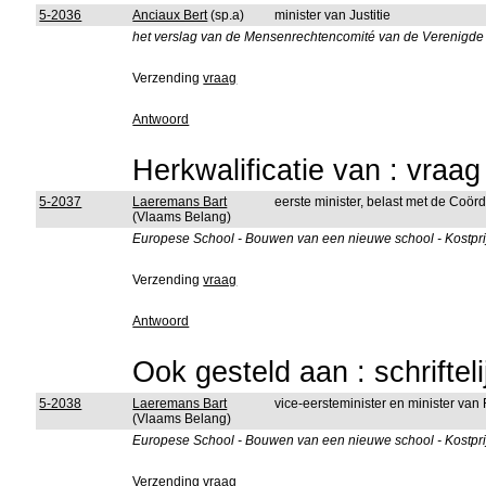
5-2036
Anciaux Bert
(sp.a)
minister van Justitie
het verslag van de Mensenrechtencomité van de Verenigde N
Verzending
vraag
Antwoord
Herkwalificatie van : vraa
5-2037
Laeremans Bart
eerste minister, belast met de Coörd
(Vlaams Belang)
Europese School - Bouwen van een nieuwe school - Kostpri
Verzending
vraag
Antwoord
Ook gesteld aan : schriftel
5-2038
Laeremans Bart
vice-eersteminister en minister van
(Vlaams Belang)
Europese School - Bouwen van een nieuwe school - Kostpri
Verzending
vraag