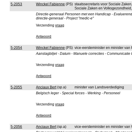
5-2053
Winckel Fabienne
(PS)
staatssecretaris voor Sociale Zake
Sociale Zaken en Volksgezondheid, 
Directie-generaal Personen met een Handicap - Evaluerend
directie-generaal - Project "medic-e"
Verzending
vraag
Antwoord
5-2054
Winckel Fabienne
(PS)
vice-eersteminister en minister van
Aanslagbiljet - Datum - Manuele correcties - Communicatie t
Verzending
vraag
Antwoord
5-2055
Anciaux Bert
(sp.a)
minister van Landsverdediging
Belgisch leger - Special forces - Werking - Personeel
Verzending
vraag
Antwoord
5-2056
Anciaux Bert
(sp.a)
vice-eersteminister en minister van