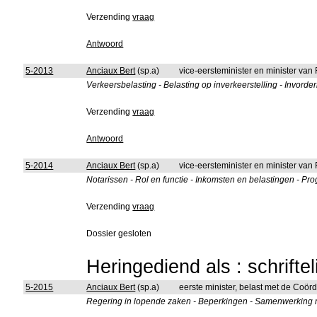
Verzending
vraag
Antwoord
5-2013
Anciaux Bert
(sp.a)
vice-eersteminister en minister van
Verkeersbelasting - Belasting op inverkeerstelling - Invord
Verzending
vraag
Antwoord
5-2014
Anciaux Bert
(sp.a)
vice-eersteminister en minister van
Notarissen - Rol en functie - Inkomsten en belastingen - Pr
Verzending
vraag
Dossier gesloten
Heringediend als : schrifte
5-2015
Anciaux Bert
(sp.a)
eerste minister, belast met de Coörd
Regering in lopende zaken - Beperkingen - Samenwerking me