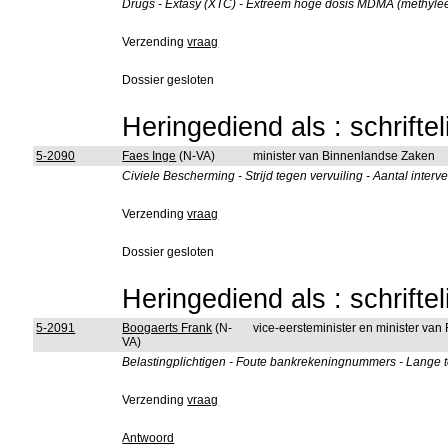
Drugs - Extasy (XTC) - Extreem hoge dosis MDMA (methyl
Verzending
vraag
Dossier gesloten
Heringediend als : schrifte
5-2090
Faes Inge
(N-VA)
minister van Binnenlandse Zaken
Civiele Bescherming - Strijd tegen vervuiling - Aantal interve
Verzending
vraag
Dossier gesloten
Heringediend als : schrifte
5-2091
Boogaerts Frank
(N-
vice-eersteminister en minister van
VA)
Belastingplichtigen - Foute bankrekeningnummers - Lange t
Verzending
vraag
Antwoord