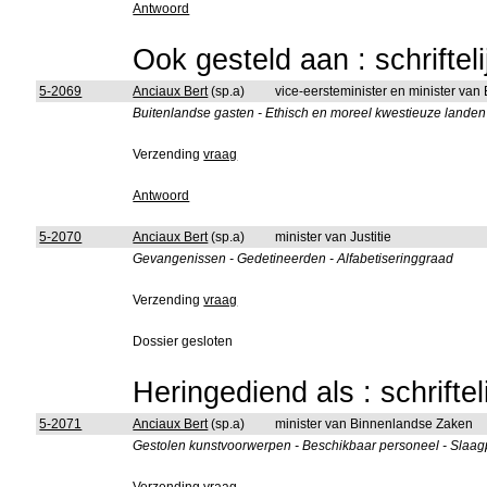
Antwoord
Ook gesteld aan : schriftel
5-2069
Anciaux Bert
(sp.a)
vice-eersteminister en minister van
Buitenlandse gasten - Ethisch en moreel kwestieuze landen 
Verzending
vraag
Antwoord
5-2070
Anciaux Bert
(sp.a)
minister van Justitie
Gevangenissen - Gedetineerden - Alfabetiseringgraad
Verzending
vraag
Dossier gesloten
Heringediend als : schrifte
5-2071
Anciaux Bert
(sp.a)
minister van Binnenlandse Zaken
Gestolen kunstvoorwerpen - Beschikbaar personeel - Slaagp