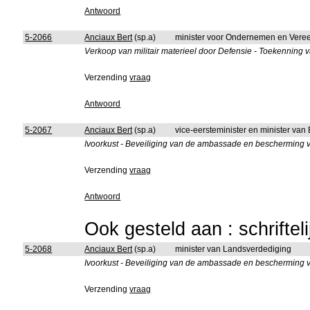
Antwoord
5-2066
Anciaux Bert
(sp.a)
minister voor Ondernemen en Vere
Verkoop van militair materieel door Defensie - Toekenning 
Verzending
vraag
Antwoord
5-2067
Anciaux Bert
(sp.a)
vice-eersteminister en minister van
Ivoorkust - Beveiliging van de ambassade en bescherming 
Verzending
vraag
Antwoord
Ook gesteld aan : schriftel
5-2068
Anciaux Bert
(sp.a)
minister van Landsverdediging
Ivoorkust - Beveiliging van de ambassade en bescherming 
Verzending
vraag