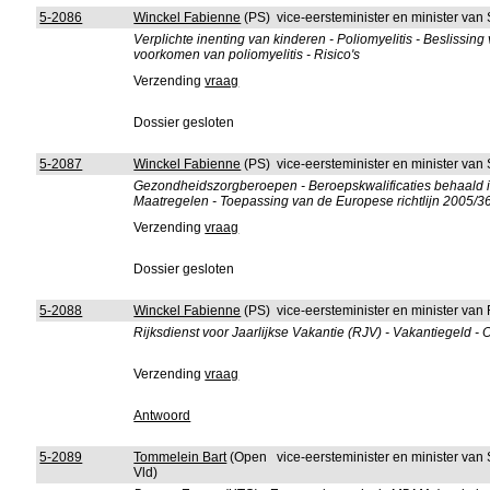
5-2086
Winckel Fabienne
(PS)
vice-eersteminister en minister van
Verplichte inenting van kinderen - Poliomyelitis - Beslissi
voorkomen van poliomyelitis - Risico's
Verzending
vraag
Dossier gesloten
5-2087
Winckel Fabienne
(PS)
vice-eersteminister en minister van
Gezondheidszorgberoepen - Beroepskwalificaties behaald in
Maatregelen - Toepassing van de Europese richtlijn 2005/3
Verzending
vraag
Dossier gesloten
5-2088
Winckel Fabienne
(PS)
vice-eersteminister en minister van
Rijksdienst voor Jaarlijkse Vakantie (RJV) - Vakantiegeld -
Verzending
vraag
Antwoord
5-2089
Tommelein Bart
(Open
vice-eersteminister en minister van
Vld)