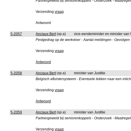
Partnergeweld bij seniorenkoppels - Onderzoek - Maatregel
Verzending
vraag
Antwoord
5-2057
Anciaux Bert
(sp.a)
vice-eersteminister en minister van
Pestgedrag op de werkvloer - Aantal meldingen - Gevolgen
Verzending
vraag
Antwoord
5-2058
Anciaux Bert
(sp.a)
minister van Justitie
Belgisch afluistersysteem - Eventuele lekken naar een inl
Verzending
vraag
Antwoord
5-2059
Anciaux Bert
(sp.a)
minister van Justitie
Partnergeweld bij seniorenkoppels - Onderzoek - Maatregel
Verzending
vraag