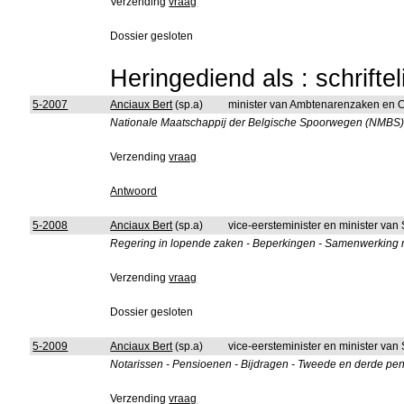
Verzending
vraag
Dossier gesloten
Heringediend als : schrifte
5-2007
Anciaux Bert
(sp.a)
minister van Ambtenarenzaken en 
Nationale Maatschappij der Belgische Spoorwegen (NMBS) - 
Verzending
vraag
Antwoord
5-2008
Anciaux Bert
(sp.a)
vice-eersteminister en minister van
Regering in lopende zaken - Beperkingen - Samenwerking 
Verzending
vraag
Dossier gesloten
5-2009
Anciaux Bert
(sp.a)
vice-eersteminister en minister van
Notarissen - Pensioenen - Bijdragen - Tweede en derde pen
Verzending
vraag