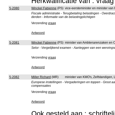
Herkwalificatie van : vraa
5-2080
Winckel Fabienne
(PS)
vice-eersteminister en minister van
Fiscale administratie - Terugbetaling belastingen - Overdra
derden - Informatie van de belastingplichtigen
Verzending
vraag
Antwoord
5-2081
Winckel Fabienne
(PS)
minister van Ambtenarenzaken en 
Selor - Vergelijkend examen - Aanleggen van een wervingsr
Verzending
vraag
Antwoord
5-2082
Miller Richard
(MR)
minister van KMO's, Zelfstandigen
Europese instellingen - Vergaderingen en toppen - Groot aa
compensaties
Verzending
vraag
Antwoord
Ook gesteld aan : schriftel