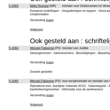
5-2083
Miller Richard
(MR)
minister voor Ondernemen en Vere
Europese instellingen - Vergaderingen en toppen - Groot aa
compensaties
Verzending
vraag
Antwoord
Ook gesteld aan : schriftel
5-2084
Winckel Fabienne
(PS)
minister van Justitie
Gevangenissen - Aalmoezeniers - Bezoldigingen - Bepaling 
Verzending
vraag
Dossier gesloten
5-2085
Winckel Fabienne
(PS)
vice-eersteminister en minister van
Rijksdienst voor Jaarlijkse Vakantie (RJV) - Vakantiegeld 
bankrekeningnummer - Informatie voor de werknemers
Verzending
vraag
Antwoord