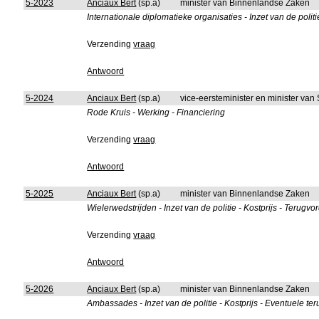
5-2023
Anciaux Bert
(sp.a)
minister van Binnenlandse Zaken
Internationale diplomatieke organisaties - Inzet van de politi
Verzending
vraag
Antwoord
5-2024
Anciaux Bert
(sp.a)
vice-eersteminister en minister van
Rode Kruis - Werking - Financiering
Verzending
vraag
Antwoord
5-2025
Anciaux Bert
(sp.a)
minister van Binnenlandse Zaken
Wielerwedstrijden - Inzet van de politie - Kostprijs - Terugvo
Verzending
vraag
Antwoord
5-2026
Anciaux Bert
(sp.a)
minister van Binnenlandse Zaken
Ambassades - Inzet van de politie - Kostprijs - Eventuele te