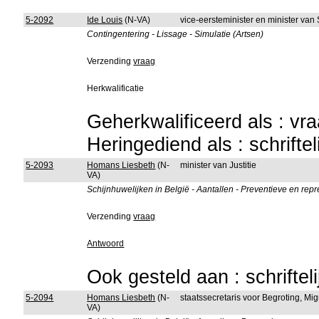
5-2092
Ide Louis
(N-VA)
vice-eersteminister en minister van
Contingentering - Lissage - Simulatie (Artsen)
Verzending
vraag
Herkwalificatie
Geherkwalificeerd als : vr
Heringediend als : schrifte
5-2093
Homans Liesbeth
(N-
minister van Justitie
VA)
Schijnhuwelijken in België - Aantallen - Preventieve en rep
Verzending
vraag
Antwoord
Ook gesteld aan : schriftel
5-2094
Homans Liesbeth
(N-
staatssecretaris voor Begroting, Mig
VA)