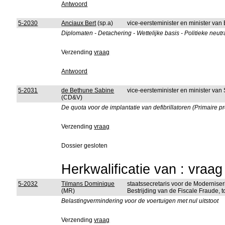
Antwoord
5-2030
Anciaux Bert
(sp.a)
vice-eersteminister en minister van
Diplomaten - Detachering - Wettelijke basis - Politieke neutra
Verzending
vraag
Antwoord
5-2031
de Bethune Sabine
vice-eersteminister en minister van
(CD&V)
De quota voor de implantatie van defibrillatoren (Primaire p
Verzending
vraag
Dossier gesloten
Herkwalificatie van : vraa
5-2032
Tilmans Dominique
staatssecretaris voor de Moderniser
(MR)
Bestrijding van de Fiscale Fraude,
Belastingvermindering voor de voertuigen met nul uitstoot
Verzending
vraag