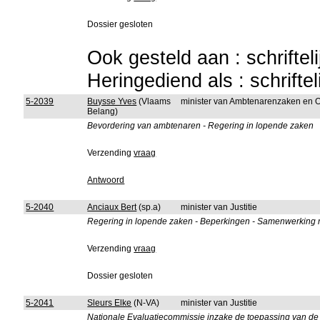
Dossier gesloten
Ook gesteld aan : schriftel
Heringediend als : schrifte
5-2039
Buysse Yves
(Vlaams
minister van Ambtenarenzaken en 
Belang)
Bevordering van ambtenaren - Regering in lopende zaken
Verzending
vraag
Antwoord
5-2040
Anciaux Bert
(sp.a)
minister van Justitie
Regering in lopende zaken - Beperkingen - Samenwerking 
Verzending
vraag
Dossier gesloten
5-2041
Sleurs Elke
(N-VA)
minister van Justitie
Nationale Evaluatiecommissie inzake de toepassing van de