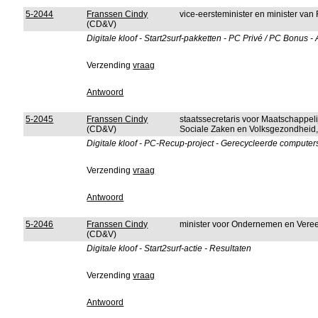
5-2044
Franssen Cindy
vice-eersteminister en minister van
(CD&V)
Digitale kloof - Start2surf-pakketten - PC Privé / PC Bonus 
Verzending
vraag
Antwoord
5-2045
Franssen Cindy
staatssecretaris voor Maatschappeli
(CD&V)
Sociale Zaken en Volksgezondheid, 
Digitale kloof - PC-Recup-project - Gerecycleerde computers
Verzending
vraag
Antwoord
5-2046
Franssen Cindy
minister voor Ondernemen en Vere
(CD&V)
Digitale kloof - Start2surf-actie - Resultaten
Verzending
vraag
Antwoord