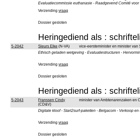
Evaluatiecommissie euthanasie - Raadgevend Comité voor 
Verzending
vraag
Dossier gesloten
Heringediend als : schrifte
5-2042
Sleurs Elke
(N-VA)
vice-eersteminister en minister van
Ethisch geladen wetgeving - Evaluatiestructuren - Hervormi
Verzending
vraag
Dossier gesloten
Heringediend als : schrifte
5-2043
Franssen Cindy
minister van Ambtenarenzaken en 
(CD&V)
Digitale kloof - Start2surf-paketten - Belgacom - Verkoop en
Verzending
vraag
Dossier gesloten