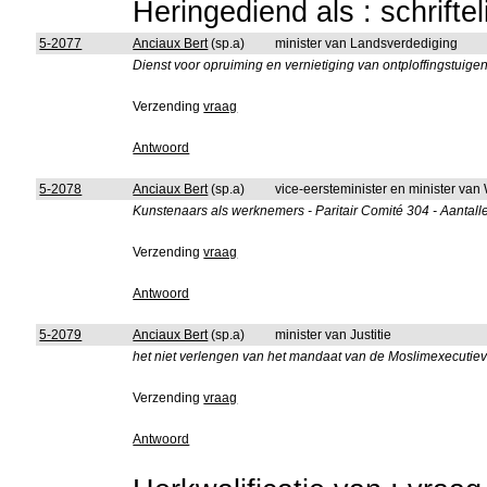
Heringediend als : schrifte
5-2077
Anciaux Bert
(sp.a)
minister van Landsverdediging
Dienst voor opruiming en vernietiging van ontploffingstui
Verzending
vraag
Antwoord
5-2078
Anciaux Bert
(sp.a)
vice-eersteminister en minister van
Kunstenaars als werknemers - Paritair Comité 304 - Aantalle
Verzending
vraag
Antwoord
5-2079
Anciaux Bert
(sp.a)
minister van Justitie
het niet verlengen van het mandaat van de Moslimexecutie
Verzending
vraag
Antwoord