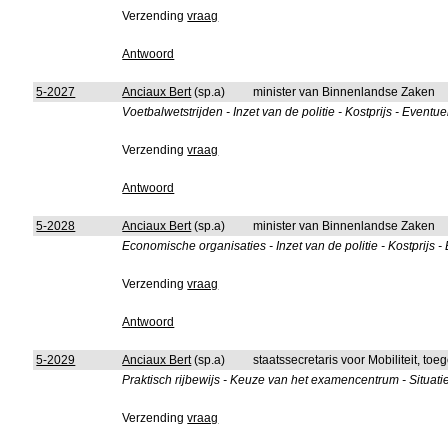
Verzending
vraag
Antwoord
5-2027
Anciaux Bert
(sp.a)
minister van Binnenlandse Zaken
Voetbalwetstrijden - Inzet van de politie - Kostprijs - Eventu
Verzending
vraag
Antwoord
5-2028
Anciaux Bert
(sp.a)
minister van Binnenlandse Zaken
Economische organisaties - Inzet van de politie - Kostprijs 
Verzending
vraag
Antwoord
5-2029
Anciaux Bert
(sp.a)
staatssecretaris voor Mobiliteit, to
Praktisch rijbewijs - Keuze van het examencentrum - Situati
Verzending
vraag