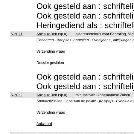
Ook gesteld aan : schriftel
Ook gesteld aan : schriftel
Heringediend als : schrifte
5-2021
Anciaux Bert
(sp.a)
staatssecretaris voor Begroting, Mig
Geboorten - Adopties -Aantallen - Overlijdens , afwijkingen o
Verzending
vraag
Dossier gesloten
Ook gesteld aan : schriftel
Ook gesteld aan : schriftel
5-2022
Anciaux Bert
(sp.a)
minister van Binnenlandse Zaken
Sportactiviteiten - Inzet van de politie - Kostprijs - Eventuel
Verzending
vraag
Antwoord