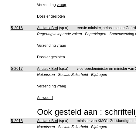
Verzending
vraag
Dossier gesloten
5-2016
Anciaux Bert
(sp.a)
eerste minister, belast met de Coörd
Regering in lopende zaken - Beperkingen - Samenwerking met
Verzending
vraag
Dossier gesloten
5-2017
Anciaux Bert
(sp.a)
vice-eersteminister en minister van
Notarissen - Sociale Zekerheid - Bijdragen
Verzending
vraag
Antwoord
Ook gesteld aan : schriftel
5-2018
Anciaux Bert
(sp.a)
minister van KMO's, Zelfstandigen
Notarissen - Sociale Zekerheid - Bijdragen