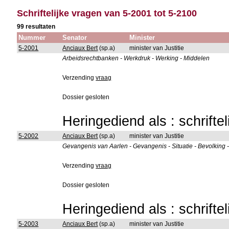
Schriftelijke vragen van 5-2001 tot 5-2100
99 resultaten
Nummer
Senator
Minister
5-2001
Anciaux Bert
(sp.a)
minister van Justitie
Arbeidsrechtbanken - Werkdruk - Werking - Middelen
Verzending
vraag
Dossier gesloten
Heringediend als : schrifte
5-2002
Anciaux Bert
(sp.a)
minister van Justitie
Gevangenis van Aarlen - Gevangenis - Situatie - Bevolking -
Verzending
vraag
Dossier gesloten
Heringediend als : schrifte
5-2003
Anciaux Bert
(sp.a)
minister van Justitie