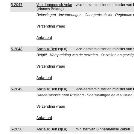
5-2047
Van dermeersch Anke
vice-eersteminister en minister van
(Vlaams Belang)
Belastingen - Invorderingen - Onbeperkt uitstel - Regionale 
Verzending
vraag
Antwoord
5-2048
Anciaux Bert
(sp.a)
vice-eersteminister en minister van
België - Verspreiding van de mazelen - Oorzaken en gevol
Verzending
vraag
Antwoord
5-2049
Anciaux Bert
(sp.a)
vice-eersteminister en minister van
Handelsmissie naar Rusland - Doelstellingen en resultaten 
Verzending
vraag
Antwoord
5-2050
Anciaux Bert
(sp.a)
minister van Binnenlandse Zaken