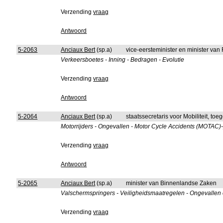
Verzending
vraag
Antwoord
5-2063
Anciaux Bert
(sp.a)
vice-eersteminister en minister van
Verkeersboetes - Inning - Bedragen - Evolutie
Verzending
vraag
Antwoord
5-2064
Anciaux Bert
(sp.a)
staatssecretaris voor Mobiliteit, to
Motorrijders - Ongevallen - Motor Cycle Accidents (MOTAC)
Verzending
vraag
Antwoord
5-2065
Anciaux Bert
(sp.a)
minister van Binnenlandse Zaken
Valschermspringers - Veiligheidsmaatregelen - Ongevallen
Verzending
vraag