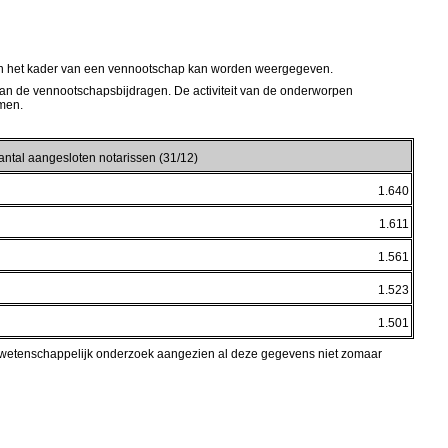
is in het kader van een vennootschap kan worden weergegeven.
 aan de vennootschapsbijdragen. De activiteit van de onderworpen
omen.
antal aangesloten notarissen (31/12)
1.640
1.611
1.561
1.523
1.501
an wetenschappelijk onderzoek aangezien al deze gegevens niet zomaar