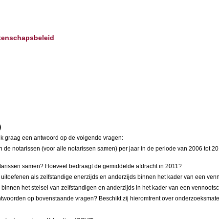
etenschapsbeleid
)
g ik graag een antwoord op de volgende vragen:
n de notarissen (voor alle notarissen samen) per jaar in de periode van 2006 tot 
otarissen samen? Hoeveel bedraagt de gemiddelde afdracht in 2011?
it uitoefenen als zelfstandige enerzijds en anderzijds binnen het kader van een ve
jds binnen het stelsel van zelfstandigen en anderzijds in het kader van een vennoot
 antwoorden op bovenstaande vragen? Beschikt zij hieromtrent over onderzoeksmate