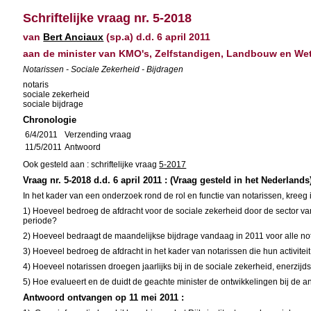
Schriftelijke vraag nr. 5-2018
van
Bert Anciaux
(sp.a) d.d. 6 april 2011
aan de minister van KMO's, Zelfstandigen, Landbouw en W
Notarissen - Sociale Zekerheid - Bijdragen
notaris
sociale zekerheid
sociale bijdrage
Chronologie
6/4/2011
Verzending vraag
11/5/2011
Antwoord
Ook gesteld aan : schriftelijke vraag
5-2017
Vraag nr. 5-2018 d.d. 6 april 2011 : (Vraag gesteld in het Nederlands
In het kader van een onderzoek rond de rol en functie van notarissen, kree
1) Hoeveel bedroeg de afdracht voor de sociale zekerheid door de sector va
periode?
2) Hoeveel bedraagt de maandelijkse bijdrage vandaag in 2011 voor alle n
3) Hoeveel bedroeg de afdracht in het kader van notarissen die hun activite
4) Hoeveel notarissen droegen jaarlijks bij in de sociale zekerheid, enerzi
5) Hoe evalueert en de duidt de geachte minister de ontwikkelingen bij de
Antwoord ontvangen op 11 mei 2011 :