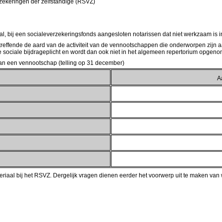
erzekeringen der zelfstandige (RSVZ)
ntal, bij een socialeverzekeringsfonds aangesloten notarissen dat niet werkzaam 
etreffende de aard van de activiteit van de vennootschappen die onderworpen zijn
e sociale bijdrageplicht en wordt dan ook niet in het algemeen repertorium opgen
 van een vennootschap (telling op 31 december)
A
eriaal bij het RSVZ. Dergelijk vragen dienen eerder het voorwerp uit te maken v