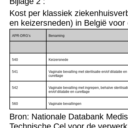
Bijlage 2 :
Kost per klassiek ziekenhuisver
en keizersneden) in België voor
APR-DRG’s
Benaming
540
Keizersnede
541
Vaginale bevalling met sterilisatie en/of dilatatie en
curettage
542
Vaginale bevalling met ingrepen, behalve sterilisat
en/of dilatatie en curettage
560
Vaginale bevallingen
Bron: Nationale Databank Medis
Technische Cel voor de verwerk