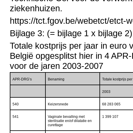
ziekenhuizen.
https://tct.fgov.be/webetct/etct-
Bijlage 3: (= bijlage 1 x bijlage 2)
Totale kostprijs per jaar in euro
België opgesplitst hier in 4 AP
voor de jaren 2003-2007
APR-DRG’s
Benaming
Totale kostprijs pe
2003
540
Keizersnede
68 283 065
541
Vaginale bevalling met
1 399 107
sterilisatie en/of dilatatie en
curettage