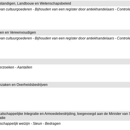
lfstandigen, Landbouw en Wetenschapsbeleid
van cultuurgoederen - Bijhouden van een register door antiekhandelaars - Control
men en Vereenvoudigen
van cultuurgoederen - Bijhouden van een register door antiekhandelaars - Control
derzoeken - Aantallen
nzaken en Overheidsbedrijven
aatschappelijke Integratie en Armoedebestrijding, toegevoegd aan de Minister van
atie
schappelijk welzijn - Steun - Bedragen