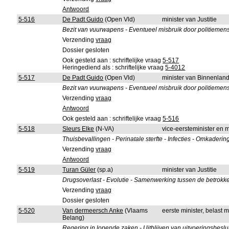
Antwoord
5-516
De Padt Guido
(Open Vld)
minister van Justitie
Bezit van vuurwapens - Eventueel misbruik door politiemen
Verzending
vraag
Dossier gesloten
Ook gesteld aan : schriftelijke vraag
5-517
Heringediend als : schriftelijke vraag
5-4012
5-517
De Padt Guido
(Open Vld)
minister van Binnenlan
Bezit van vuurwapens - Eventueel misbruik door politiemen
Verzending
vraag
Antwoord
Ook gesteld aan : schriftelijke vraag
5-516
5-518
Sleurs Elke
(N-VA)
vice-eersteminister en 
Thuisbevallingen - Perinatale sterfte - Infecties - Omkaderin
Verzending
vraag
Antwoord
5-519
Turan Güler
(sp.a)
minister van Justitie
Drugsoverlast - Evolutie - Samenwerking tussen de betrokk
Verzending
vraag
Dossier gesloten
5-520
Van dermeersch Anke
(Vlaams
eerste minister, belast 
Belang)
Regering in lopende zaken - Uitblijven van uitvoeringsbeslui