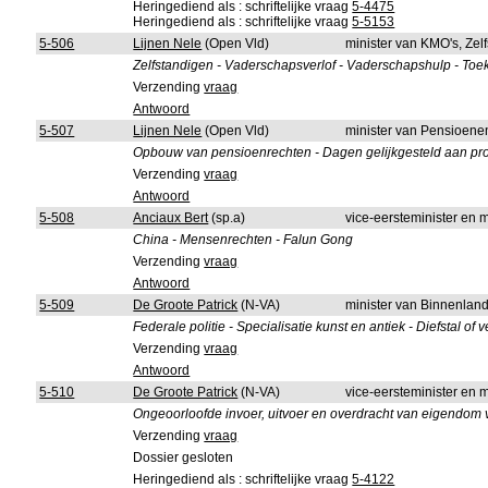
Heringediend als : schriftelijke vraag
5-4475
Heringediend als : schriftelijke vraag
5-5153
5-506
Lijnen Nele
(Open Vld)
minister van KMO's, Ze
Zelfstandigen - Vaderschapsverlof - Vaderschapshulp - To
Verzending
vraag
Antwoord
5-507
Lijnen Nele
(Open Vld)
minister van Pensioene
Opbouw van pensioenrechten - Dagen gelijkgesteld aan profe
Verzending
vraag
Antwoord
5-508
Anciaux Bert
(sp.a)
vice-eersteminister en 
China - Mensenrechten - Falun Gong
Verzending
vraag
Antwoord
5-509
De Groote Patrick
(N-VA)
minister van Binnenlan
Federale politie - Specialisatie kunst en antiek - Diefstal o
Verzending
vraag
Antwoord
5-510
De Groote Patrick
(N-VA)
vice-eersteminister en 
Ongeoorloofde invoer, uitvoer en overdracht van eigendom 
Verzending
vraag
Dossier gesloten
Heringediend als : schriftelijke vraag
5-4122