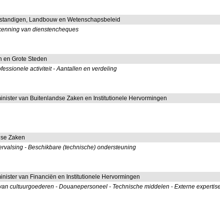
lfstandigen, Landbouw en Wetenschapsbeleid
ekenning van dienstencheques
n en Grote Steden
ssionele activiteit - Aantallen en verdeling
minister van Buitenlandse Zaken en Institutionele Hervormingen
dse Zaken
f vervalsing - Beschikbare (technische) ondersteuning
minister van Financiën en Institutionele Hervormingen
van cultuurgoederen - Douanepersoneel - Technische middelen - Externe expertis