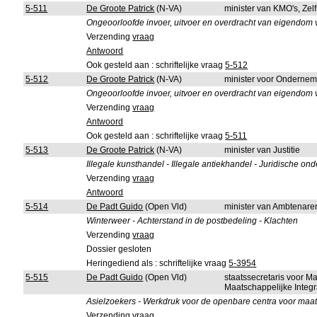
5-511
De Groote Patrick
(N-VA)
minister van KMO's, Ze
Ongeoorloofde invoer, uitvoer en overdracht van eigendom 
Verzending
vraag
Antwoord
Ook gesteld aan : schriftelijke vraag
5-512
5-512
De Groote Patrick
(N-VA)
minister voor Onderne
Ongeoorloofde invoer, uitvoer en overdracht van eigendom 
Verzending
vraag
Antwoord
Ook gesteld aan : schriftelijke vraag
5-511
5-513
De Groote Patrick
(N-VA)
minister van Justitie
Illegale kunsthandel - Illegale antiekhandel - Juridische on
Verzending
vraag
Antwoord
5-514
De Padt Guido
(Open Vld)
minister van Ambtenare
Winterweer - Achterstand in de postbedeling - Klachten
Verzending
vraag
Dossier gesloten
Heringediend als : schriftelijke vraag
5-3954
5-515
De Padt Guido
(Open Vld)
staatssecretaris voor M
Maatschappelijke Integr
Asielzoekers - Werkdruk voor de openbare centra voor maat
Verzending
vraag