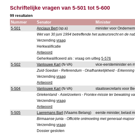
Schriftelijke vragen van 5-501 tot 5-600
99 resultaten
Nummer
Senator
Minister
5-501
Anciaux Bert
(sp.a)
minister voor Onderne
Wet van 30 juni 1994 betreffende het auteursrecht en de 
Verzending
vraag
Herkwalificatie
Antwoord
Geherkwalificeerd als : vraag om uitleg
5-576
5-502
Vanlouwe Karl
(N-VA)
vice-eersteminister en 
Zuid-Soedan - Referendum - Onafhankelijkheid - Erkenning
Verzending
vraag
Antwoord
5-504
Vanlouwe Karl
(N-VA)
staatssecretaris voor Be
Griekenland - Asielzoekers - Frontex-missie ter bewaking va
Verzending
vraag
Antwoord
5-505
Laeremans Bart
(Vlaams Belang)
eerste minister, belast 
Birmaanse junta - Officiële ontmoeting met generaal-majo
Verzending
vraag
Dossier gesloten