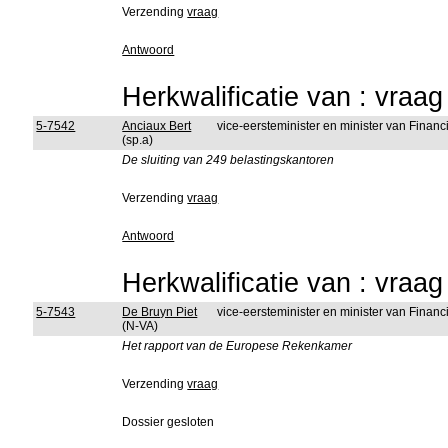
Verzending
vraag
Antwoord
Herkwalificatie van : vraa
5-7542
Anciaux Bert
vice-eersteminister en minister van Fina
(sp.a)
De sluiting van 249 belastingskantoren
Verzending
vraag
Antwoord
Herkwalificatie van : vraa
5-7543
De Bruyn Piet
vice-eersteminister en minister van Fina
(N-VA)
Het rapport van de Europese Rekenkamer
Verzending
vraag
Dossier gesloten