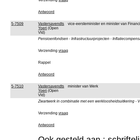
Verzending
vraag
Antwoord
5-7509
Vastersavendts
vice-eersteminister en minister van Fina
Yoeri
(Open
Vld)
Pensioenfondsen - Infrastructuurprojecten - Inflatiecompensa
Verzending
vraag
Rappel
Antwoord
5-7510
Vastersavendts
minister van Werk
Yoeri
(Open
Vld)
Zwartwerk in combinatie met een werkloosheidsuitkering - Va
Verzending
vraag
Antwoord
Ook gesteld aan : schriftel