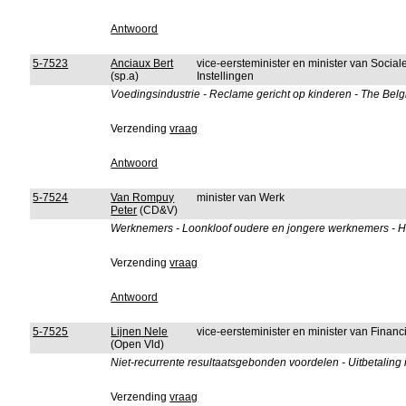
Antwoord
5-7523
Anciaux Bert
vice-eersteminister en minister van Socia
(sp.a)
Instellingen
Voedingsindustrie - Reclame gericht op kinderen - The Belg
Verzending
vraag
Antwoord
5-7524
Van Rompuy
minister van Werk
Peter
(CD&V)
Werknemers - Loonkloof oudere en jongere werknemers - Ha
Verzending
vraag
Antwoord
5-7525
Lijnen Nele
vice-eersteminister en minister van Fina
(Open Vld)
Niet-recurrente resultaatsgebonden voordelen - Uitbetaling 
Verzending
vraag