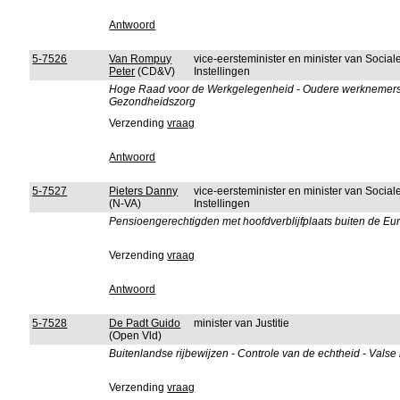
Antwoord
5-7526
Van Rompuy
vice-eersteminister en minister van Socia
Peter
(CD&V)
Instellingen
Hoge Raad voor de Werkgelegenheid - Oudere werknemers - 
Gezondheidszorg
Verzending
vraag
Antwoord
5-7527
Pieters Danny
vice-eersteminister en minister van Socia
(N-VA)
Instellingen
Pensioengerechtigden met hoofdverblijfplaats buiten de E
Verzending
vraag
Antwoord
5-7528
De Padt Guido
minister van Justitie
(Open Vld)
Buitenlandse rijbewijzen - Controle van de echtheid - Valse
Verzending
vraag