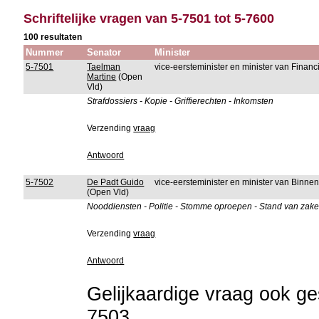
Schriftelijke vragen van 5-7501 tot 5-7600
100 resultaten
Nummer
Senator
Minister
5-7501
Taelman
vice-eersteminister en minister van Fina
Martine
(Open
Vld)
Strafdossiers - Kopie - Griffierechten - Inkomsten
Verzending
vraag
Antwoord
5-7502
De Padt Guido
vice-eersteminister en minister van Binn
(Open Vld)
Nooddiensten - Politie - Stomme oproepen - Stand van zak
Verzending
vraag
Antwoord
Gelijkaardige vraag ook ges
7503