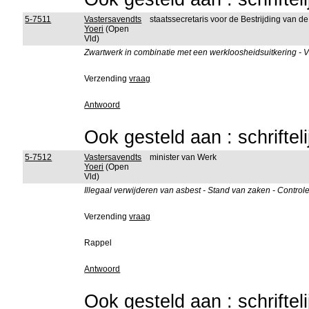
5-7511
Vastersavendts
staatssecretaris voor de Bestrijding van d
Yoeri
(Open
Vld)
Zwartwerk in combinatie met een werkloosheidsuitkering - Va
Verzending
vraag
Antwoord
Ook gesteld aan : schriftel
5-7512
Vastersavendts
minister van Werk
Yoeri
(Open
Vld)
Illegaal verwijderen van asbest - Stand van zaken - Control
Verzending
vraag
Rappel
Antwoord
Ook gesteld aan : schriftel