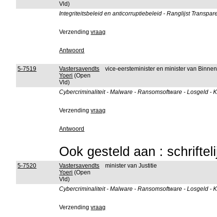
Vld)
Integriteitsbeleid en anticorruptiebeleid - Ranglijst Transpar
Verzending
vraag
Antwoord
5-7519
Vastersavendts
vice-eersteminister en minister van Binn
Yoeri
(Open
Vld)
Cybercriminaliteit - Malware - Ransomsoftware - Losgeld - 
Verzending
vraag
Antwoord
Ook gesteld aan : schriftel
5-7520
Vastersavendts
minister van Justitie
Yoeri
(Open
Vld)
Cybercriminaliteit - Malware - Ransomsoftware - Losgeld - 
Verzending
vraag