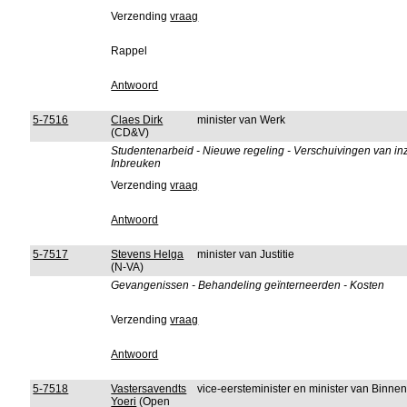
Verzending
vraag
Rappel
Antwoord
5-7516
Claes Dirk
minister van Werk
(CD&V)
Studentenarbeid - Nieuwe regeling - Verschuivingen van in
Inbreuken
Verzending
vraag
Antwoord
5-7517
Stevens Helga
minister van Justitie
(N-VA)
Gevangenissen - Behandeling geïnterneerden - Kosten
Verzending
vraag
Antwoord
5-7518
Vastersavendts
vice-eersteminister en minister van Binn
Yoeri
(Open