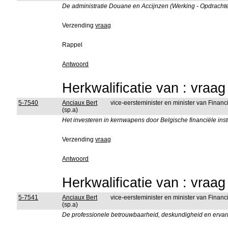
De administratie Douane en Accijnzen (Werking - Opdrachten
Verzending
vraag
Rappel
Antwoord
Herkwalificatie van : vraa
5-7540
Anciaux Bert
vice-eersteminister en minister van Fina
(sp.a)
Het investeren in kernwapens door Belgische financiële ins
Verzending
vraag
Antwoord
Herkwalificatie van : vraa
5-7541
Anciaux Bert
vice-eersteminister en minister van Fina
(sp.a)
De professionele betrouwbaarheid, deskundigheid en ervari