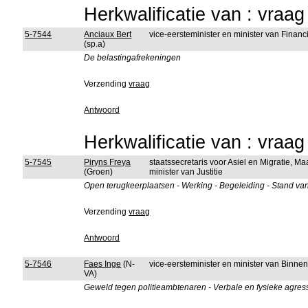
Herkwalificatie van : vraa
5-7544
Anciaux Bert
vice-eersteminister en minister van Fina
(sp.a)
De belastingafrekeningen
Verzending
vraag
Antwoord
Herkwalificatie van : vraa
5-7545
Piryns Freya
staatssecretaris voor Asiel en Migratie, 
(Groen)
minister van Justitie
Open terugkeerplaatsen - Werking - Begeleiding - Stand va
Verzending
vraag
Antwoord
5-7546
Faes Inge
(N-
vice-eersteminister en minister van Binn
VA)
Geweld tegen politieambtenaren - Verbale en fysieke agress