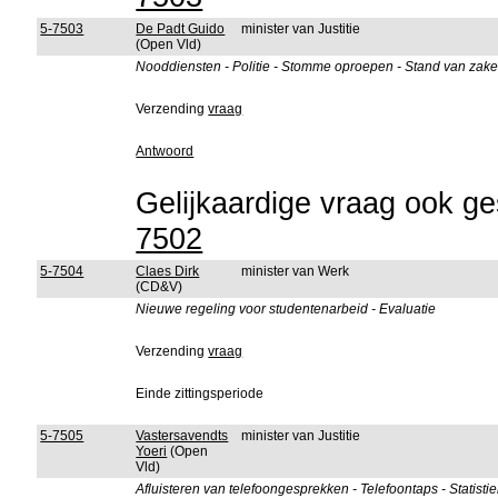
5-7503
De Padt Guido
minister van Justitie
(Open Vld)
Nooddiensten - Politie - Stomme oproepen - Stand van zak
Verzending
vraag
Antwoord
Gelijkaardige vraag ook ges
7502
5-7504
Claes Dirk
minister van Werk
(CD&V)
Nieuwe regeling voor studentenarbeid - Evaluatie
Verzending
vraag
Einde zittingsperiode
5-7505
Vastersavendts
minister van Justitie
Yoeri
(Open
Vld)
Afluisteren van telefoongesprekken - Telefoontaps - Statistie