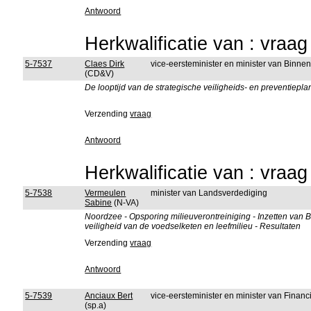
Antwoord
Herkwalificatie van : vraa
5-7537
Claes Dirk
vice-eersteminister en minister van Binn
(CD&V)
De looptijd van de strategische veiligheids- en preventiepl
Verzending
vraag
Antwoord
Herkwalificatie van : vraa
5-7538
Vermeulen
minister van Landsverdediging
Sabine
(N-VA)
Noordzee - Opsporing milieuverontreiniging - Inzetten van
veiligheid van de voedselketen en leefmilieu - Resultaten
Verzending
vraag
Antwoord
5-7539
Anciaux Bert
vice-eersteminister en minister van Fina
(sp.a)