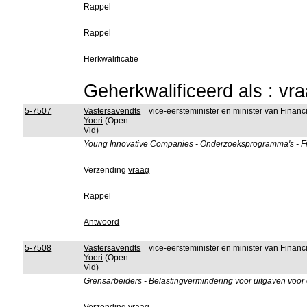
Rappel
Rappel
Herkwalificatie
Geherkwalificeerd als : vr
5-7507
Vastersavendts
vice-eersteminister en minister van Fina
Yoeri
(Open
Vld)
Young Innovative Companies - Onderzoeksprogramma's - Fisc
Verzending
vraag
Rappel
Antwoord
5-7508
Vastersavendts
vice-eersteminister en minister van Fina
Yoeri
(Open
Vld)
Grensarbeiders - Belastingvermindering voor uitgaven voor 