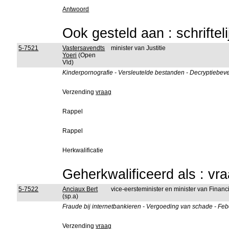
Antwoord
Ook gesteld aan : schriftel
5-7521
Vastersavendts
minister van Justitie
Yoeri
(Open
Vld)
Kinderpornografie - Versleutelde bestanden - Decryptiebevel
Verzending
vraag
Rappel
Rappel
Herkwalificatie
Geherkwalificeerd als : vr
5-7522
Anciaux Bert
vice-eersteminister en minister van Fina
(sp.a)
Fraude bij internetbankieren - Vergoeding van schade - Febe
Verzending
vraag