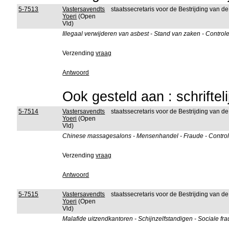
5-7513
Vastersavendts
staatssecretaris voor de Bestrijding van d
Yoeri
(Open
Vld)
Illegaal verwijderen van asbest - Stand van zaken - Control
Verzending
vraag
Antwoord
Ook gesteld aan : schriftel
5-7514
Vastersavendts
staatssecretaris voor de Bestrijding van d
Yoeri
(Open
Vld)
Chinese massagesalons - Mensenhandel - Fraude - Contro
Verzending
vraag
Antwoord
5-7515
Vastersavendts
staatssecretaris voor de Bestrijding van d
Yoeri
(Open
Vld)
Malafide uitzendkantoren - Schijnzelfstandigen - Sociale fra