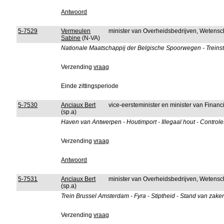
Antwoord
5-7529
Vermeulen
minister van Overheidsbedrijven, Wetens
Sabine
(N-VA)
Nationale Maatschappij der Belgische Spoorwegen - Treinsta
Verzending
vraag
Einde zittingsperiode
5-7530
Anciaux Bert
vice-eersteminister en minister van Fina
(sp.a)
Haven van Antwerpen - Houtimport - Illegaal hout - Controle
Verzending
vraag
Antwoord
5-7531
Anciaux Bert
minister van Overheidsbedrijven, Wetens
(sp.a)
Trein Brussel Amsterdam - Fyra - Stiptheid - Stand van zake
Verzending
vraag