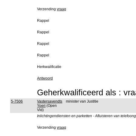
Verzending
vraag
Rappel
Rappel
Rappel
Rappel
Herkwalificatie
Antwoord
Geherkwalificeerd als : vr
5-7506
Vastersavendts
minister van Justitie
Yoeri
(Open
Vld)
Inlichtingendiensten en parketten - Afluisteren van telefoo
Verzending
vraag