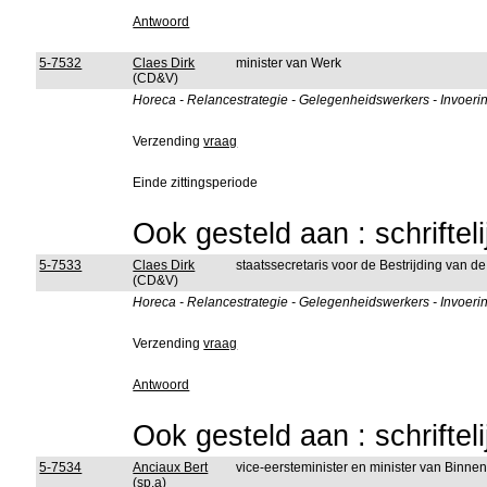
Antwoord
5-7532
Claes Dirk
minister van Werk
(CD&V)
Horeca - Relancestrategie - Gelegenheidswerkers - Invoerin
Verzending
vraag
Einde zittingsperiode
Ook gesteld aan : schriftel
5-7533
Claes Dirk
staatssecretaris voor de Bestrijding van d
(CD&V)
Horeca - Relancestrategie - Gelegenheidswerkers - Invoerin
Verzending
vraag
Antwoord
Ook gesteld aan : schriftel
5-7534
Anciaux Bert
vice-eersteminister en minister van Binn
(sp.a)