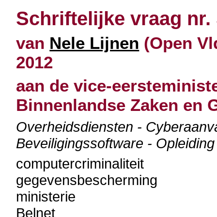
Schriftelijke vraag nr.
van
Nele Lijnen
(Open Vld
2012
aan de vice-eersteminist
Binnenlandse Zaken en G
Overheidsdiensten - Cyberaanval
Beveiligingssoftware - Opleidin
computercriminaliteit
gegevensbescherming
ministerie
Belnet