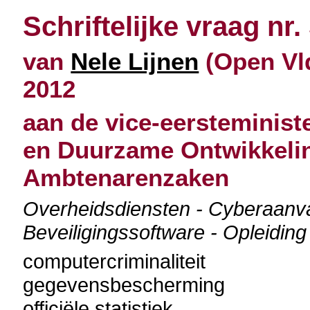
Schriftelijke vraag nr.
van
Nele Lijnen
(Open Vld
2012
aan de vice-eersteminist
en Duurzame Ontwikkelin
Ambtenarenzaken
Overheidsdiensten - Cyberaanval
Beveiligingssoftware - Opleidin
computercriminaliteit
gegevensbescherming
officiële statistiek