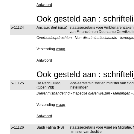
Antwoord
Ook gesteld aan : schriftel
5-11124
Anciaux Bert
(sp.a)
staatssecretaris voor Ambtenarenzake
van Financiën en Duurzame Ontwikkeli
Overheidsopdrachten - Non-discriminatieclausule - Invoegi
Verzending
vraag
Antwoord
Ook gesteld aan : schriftel
5-11125
De Padt Guido
vice-eersteminister en minister van So
(Open Vld)
Instellingen
Dierenmishandeling - Inspectie dierenwelzijn - Meldingen 
Verzending
vraag
Antwoord
5-11126
Saïdi Fatiha
(PS)
staatssecretaris voor Asiel en Migratie
minister van Justitie