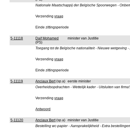
Nationale Maatschappij der Belgische Spoorwegen - Onbe
Verzending
vraag
Einde zittingsperiode
5-11118
Daif Mohamed
minister van Justitie
(PS)
Toegang tot de Belgische nationaliteit - Nieuwe wetgeving -
Verzending
vraag
Einde zittingsperiode
5-11119
Anciaux Bert
(sp.a)
eerste minister
Overheidsopdrachten - Wettelijk kader - Uitsluiten van fi
Verzending
vraag
Antwoord
5-11120
Anciaux Bert
(sp.a)
minister van Justitie
Bestelling wc-papier - Aansprakelijkheid - Extra bestellinge