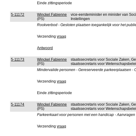
Einde zittingsperiode
5-11172
Winckel Fabienne
vice-eersteminister en minister van So
(PS)
Instellingen
Rookverbod - Gesloten plaatsen toegankelijk voor het publ
Verzending
vraag
Antwoord
5-11173
Winckel Fabienne
staatssecretaris voor Sociale Zaken, G
(PS)
staatssecretaris voor Wetenschapsbele
Mindervalide personen - Gereserveerde parkeerplaatsen - 
Verzending
vraag
Einde zittingsperiode
5-11174
Winckel Fabienne
staatssecretaris voor Sociale Zaken, G
(PS)
staatssecretaris voor Wetenschapsbele
Parkeerkaart voor personen met een handicap - Aanvragen -
Verzending
vraag