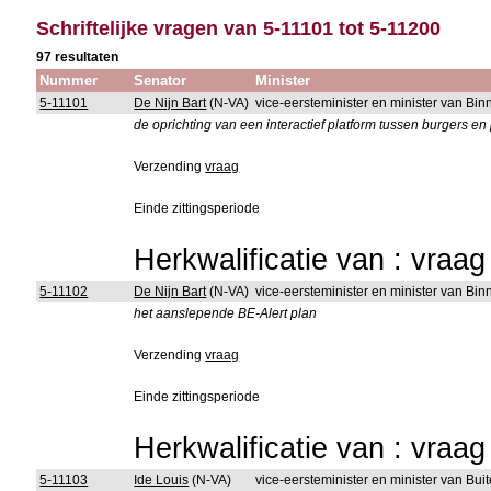
Schriftelijke vragen van 5-11101 tot 5-11200
97 resultaten
Nummer
Senator
Minister
5-11101
De Nijn Bart
(N-VA)
vice-eersteminister en minister van B
de oprichting van een interactief platform tussen burgers en 
Verzending
vraag
Einde zittingsperiode
Herkwalificatie van : vraa
5-11102
De Nijn Bart
(N-VA)
vice-eersteminister en minister van B
het aanslepende BE-Alert plan
Verzending
vraag
Einde zittingsperiode
Herkwalificatie van : vraa
5-11103
Ide Louis
(N-VA)
vice-eersteminister en minister van B