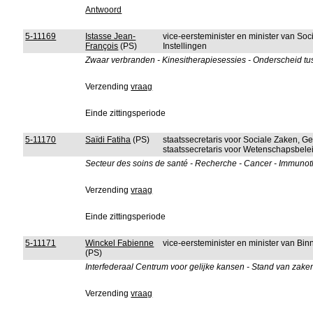
Antwoord
5-11169
Istasse Jean-
vice-eersteminister en minister van So
François
(PS)
Instellingen
Zwaar verbranden - Kinesitherapiesessies - Onderscheid tu
Verzending
vraag
Einde zittingsperiode
5-11170
Saïdi Fatiha
(PS)
staatssecretaris voor Sociale Zaken, G
staatssecretaris voor Wetenschapsbele
Secteur des soins de santé - Recherche - Cancer - Immuno
Verzending
vraag
Einde zittingsperiode
5-11171
Winckel Fabienne
vice-eersteminister en minister van B
(PS)
Interfederaal Centrum voor gelijke kansen - Stand van za
Verzending
vraag