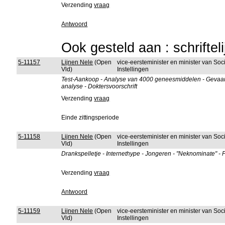
Verzending
vraag
Antwoord
Ook gesteld aan : schriftel
5-11157
Lijnen Nele
(Open
vice-eersteminister en minister van So
Vld)
Instellingen
Test-Aankoop - Analyse van 4000 geneesmiddelen - Gevaarlij
analyse - Doktersvoorschrift
Verzending
vraag
Einde zittingsperiode
5-11158
Lijnen Nele
(Open
vice-eersteminister en minister van So
Vld)
Instellingen
Drankspelletje - Internethype - Jongeren - "Neknominate" - P
Verzending
vraag
Antwoord
5-11159
Lijnen Nele
(Open
vice-eersteminister en minister van So
Vld)
Instellingen