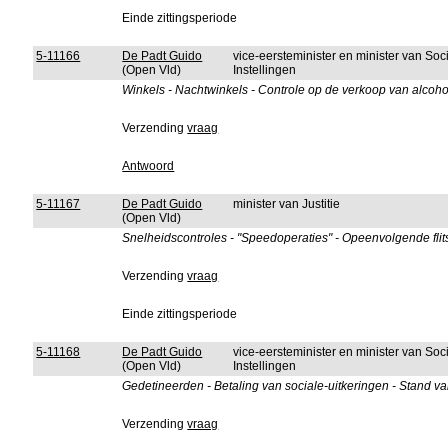
Einde zittingsperiode
5-11166
De Padt Guido
vice-eersteminister en minister van So
(Open Vld)
Instellingen
Winkels - Nachtwinkels - Controle op de verkoop van alcoho
Verzending
vraag
Antwoord
5-11167
De Padt Guido
minister van Justitie
(Open Vld)
Snelheidscontroles - "Speedoperaties" - Opeenvolgende flits
Verzending
vraag
Einde zittingsperiode
5-11168
De Padt Guido
vice-eersteminister en minister van So
(Open Vld)
Instellingen
Gedetineerden - Betaling van sociale-uitkeringen - Stand v
Verzending
vraag