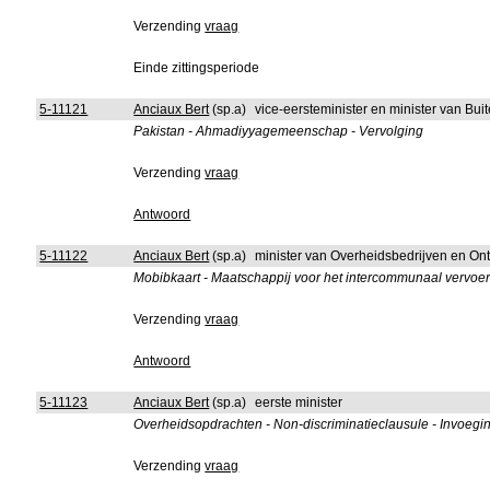
Verzending
vraag
Einde zittingsperiode
5-11121
Anciaux Bert
(sp.a)
vice-eersteminister en minister van B
Pakistan - Ahmadiyyagemeenschap - Vervolging
Verzending
vraag
Antwoord
5-11122
Anciaux Bert
(sp.a)
minister van Overheidsbedrijven en On
Mobibkaart - Maatschappij voor het intercommunaal vervoer
Verzending
vraag
Antwoord
5-11123
Anciaux Bert
(sp.a)
eerste minister
Overheidsopdrachten - Non-discriminatieclausule - Invoegi
Verzending
vraag