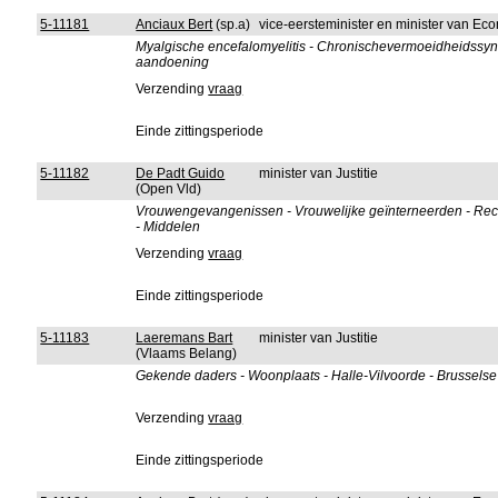
5-11181
Anciaux Bert
(sp.a)
vice-eersteminister en minister van 
Myalgische encefalomyelitis - Chronischevermoeidheidssy
aandoening
Verzending
vraag
Einde zittingsperiode
5-11182
De Padt Guido
minister van Justitie
(Open Vld)
Vrouwengevangenissen - Vrouwelijke geïnterneerden - Recid
- Middelen
Verzending
vraag
Einde zittingsperiode
5-11183
Laeremans Bart
minister van Justitie
(Vlaams Belang)
Gekende daders - Woonplaats - Halle-Vilvoorde - Brussels
Verzending
vraag
Einde zittingsperiode