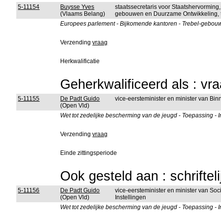
5-11154
Buysse Yves
staatssecretaris voor Staatshervorming,
(Vlaams Belang)
gebouwen en Duurzame Ontwikkeling, t
Europees parlement - Bijkomende kantoren - Trebel-gebouw -
Verzending
vraag
Herkwalificatie
Geherkwalificeerd als : vr
5-11155
De Padt Guido
vice-eersteminister en minister van B
(Open Vld)
Wet tot zedelijke bescherming van de jeugd - Toepassing -
Verzending
vraag
Einde zittingsperiode
Ook gesteld aan : schriftel
5-11156
De Padt Guido
vice-eersteminister en minister van So
(Open Vld)
Instellingen
Wet tot zedelijke bescherming van de jeugd - Toepassing -