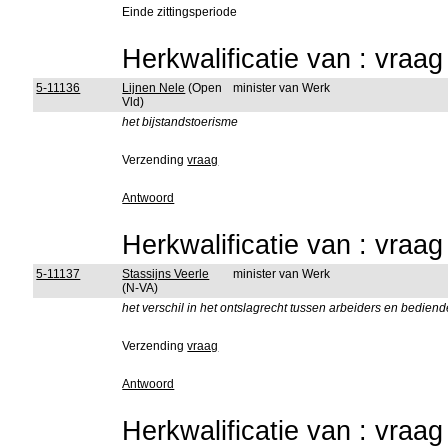
Einde zittingsperiode
Herkwalificatie van : vraa
5-11136
Lijnen Nele
(Open
minister van Werk
Vld)
het bijstandstoerisme
Verzending
vraag
Antwoord
Herkwalificatie van : vraa
5-11137
Stassijns Veerle
minister van Werk
(N-VA)
het verschil in het ontslagrecht tussen arbeiders en bedien
Verzending
vraag
Antwoord
Herkwalificatie van : vraa