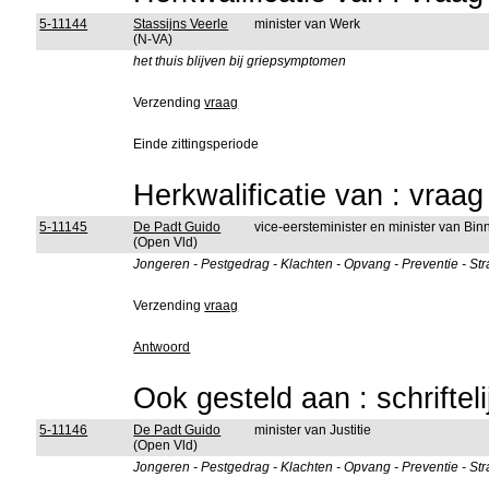
5-11144
Stassijns Veerle
minister van Werk
(N-VA)
het thuis blijven bij griepsymptomen
Verzending
vraag
Einde zittingsperiode
Herkwalificatie van : vraa
5-11145
De Padt Guido
vice-eersteminister en minister van B
(Open Vld)
Jongeren - Pestgedrag - Klachten - Opvang - Preventie - Str
Verzending
vraag
Antwoord
Ook gesteld aan : schriftel
5-11146
De Padt Guido
minister van Justitie
(Open Vld)
Jongeren - Pestgedrag - Klachten - Opvang - Preventie - Str