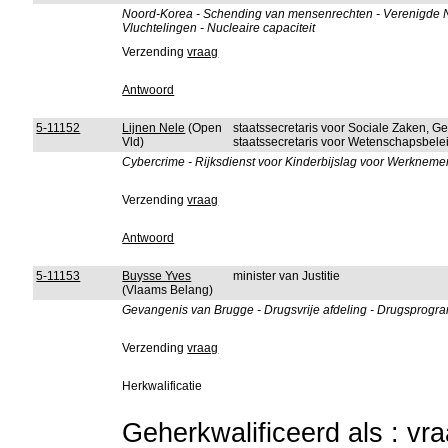
Noord-Korea - Schending van mensenrechten - Verenigde Na
Vluchtelingen - Nucleaire capaciteit
Verzending
vraag
Antwoord
5-11152
Lijnen Nele
(Open
staatssecretaris voor Sociale Zaken, G
Vld)
staatssecretaris voor Wetenschapsbele
Cybercrime - Rijksdienst voor Kinderbijslag voor Werknemer
Verzending
vraag
Antwoord
5-11153
Buysse Yves
minister van Justitie
(Vlaams Belang)
Gevangenis van Brugge - Drugsvrije afdeling - Drugsprogra
Verzending
vraag
Herkwalificatie
Geherkwalificeerd als : vr