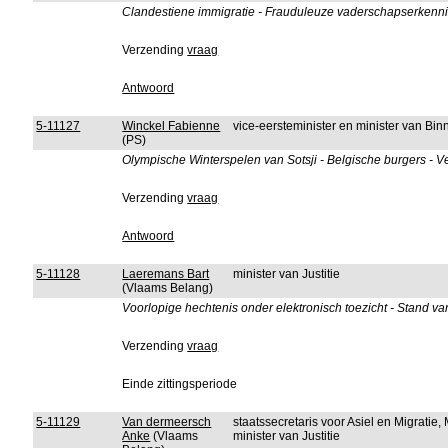
Clandestiene immigratie - Frauduleuze vaderschapserkenni
Verzending
vraag
Antwoord
5-11127
Winckel Fabienne
vice-eersteminister en minister van B
(PS)
Olympische Winterspelen van Sotsji - Belgische burgers - Ve
Verzending
vraag
Antwoord
5-11128
Laeremans Bart
minister van Justitie
(Vlaams Belang)
Voorlopige hechtenis onder elektronisch toezicht - Stand v
Verzending
vraag
Einde zittingsperiode
5-11129
Van dermeersch
staatssecretaris voor Asiel en Migratie
Anke
(Vlaams
minister van Justitie