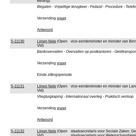
Belang)
Illegalen - Vrijwillige terugkeer - Fedasil - Procedure - Te
Verzending
vraag
Antwoord
5-11130
Lijnen Nele
(Open
vice-eersteminister en minister van B
Vld)
Bankovervallen - Overvallen op postkantoren - Geldtransport
Verzending
vraag
Einde zittingsperiode
5-11131
Lijnen Nele
(Open
vice-eersteminister en minister van La
Vld)
Vliegtuigkaping - Internationaal overleg - Praktisch verloop
Verzending
vraag
Antwoord
5-11132
Lijnen Nele
(Open
staatssecretaris voor Sociale Zaken, G
Vld)
staatssecretaris voor Wetenschapsbele