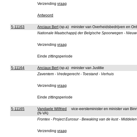
Verzending
vraag
Antwoord
5-11163
Anciaux Bert
(sp.a)
minister van Overheidsbedrijven en On
Nationale Maatschappij der Belgische Spoorwegen - Nieuwe d
Verzending
vraag
Einde zittingsperiode
5-11164
Anciaux Bert
(sp.a)
minister van Justitie
Zaventem - Vredegerecht - Toestand - Verhuis
Verzending
vraag
Einde zittingsperiode
5-11165
Vandaele Wilfried
vice-eersteminister en minister van B
(N-VA)
Frontex - Project Eurosur - Bewaking van de kust - Middelen
Verzending
vraag