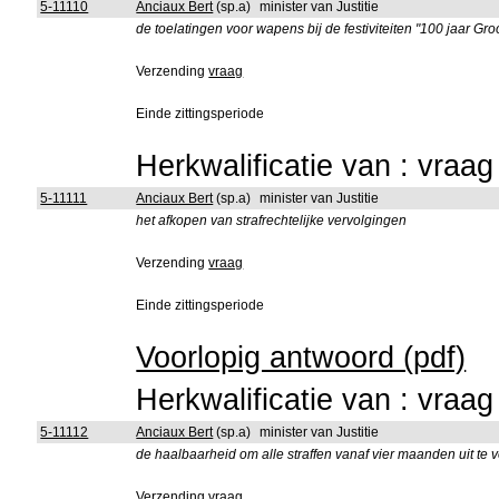
5-11110
Anciaux Bert
(sp.a)
minister van Justitie
de toelatingen voor wapens bij de festiviteiten "100 jaar Gro
Verzending
vraag
Einde zittingsperiode
Herkwalificatie van : vraa
5-11111
Anciaux Bert
(sp.a)
minister van Justitie
het afkopen van strafrechtelijke vervolgingen
Verzending
vraag
Einde zittingsperiode
Voorlopig antwoord (pdf)
Herkwalificatie van : vraa
5-11112
Anciaux Bert
(sp.a)
minister van Justitie
de haalbaarheid om alle straffen vanaf vier maanden uit te 
Verzending
vraag