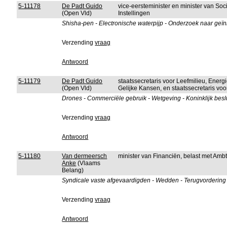
5-11178
De Padt Guido
vice-eersteminister en minister van So
(Open Vld)
Instellingen
Shisha-pen - Electronische waterpijp - Onderzoek naar geïnha
Verzending
vraag
Antwoord
5-11179
De Padt Guido
staatssecretaris voor Leefmilieu, Ener
(Open Vld)
Gelijke Kansen, en staatssecretaris vo
Drones - Commerciële gebruik - Wetgeving - Koninklijk besl
Verzending
vraag
Antwoord
5-11180
Van dermeersch
minister van Financiën, belast met Am
Anke
(Vlaams
Belang)
Syndicale vaste afgevaardigden - Wedden - Terugvordering
Verzending
vraag
Antwoord