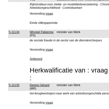
Rijksinstituut voor ziekte- en invaliditeitsverzekering - C
Arbeidsongeschiktheid - Controleartsen
Verzending
vraag
Einde zittingsperiode
5-11134
Winckel Fabienne
minister van Werk
(PS)
de sociale fraude in de sector van de dienstencheques
Verzending
vraag
Antwoord
Herkwalificatie van : vraa
:
5-11135
Deprez Gérard
minister van Werk
(MR)
het terugkeertraject naar werk van arbeidsongeschikte per
Verzending
vraag