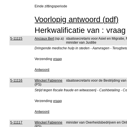
Einde zittingsperiode
Voorlopig antwoord (pdf)
Herkwalificatie van : vraa
5-11115
Anciaux Bert
(sp.a)
staatssecretaris voor Asiel en Migratie
minister van Justitie
Dringende medische hulp in steden - Aanvragen - Terugbet
Verzending
vraag
Antwoord
5-11116
Winckel Fabienne
staatssecretaris voor de Bestrijding va
(PS)
Strijd tegen fiscale fraude en witwasserij - Cashbetaling -
Verzending
vraag
Antwoord
5-11117
Winckel Fabienne
minister van Overheidsbedrijven en On
(PS)