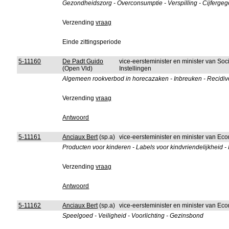
Gezondheidszorg - Overconsumptie - Verspilling - Cijferge
Verzending
vraag
Einde zittingsperiode
5-11160
De Padt Guido
vice-eersteminister en minister van So
(Open Vld)
Instellingen
Algemeen rookverbod in horecazaken - Inbreuken - Recidiv
Verzending
vraag
Antwoord
5-11161
Anciaux Bert
(sp.a)
vice-eersteminister en minister van 
Producten voor kinderen - Labels voor kindvriendelijkheid -
Verzending
vraag
Antwoord
5-11162
Anciaux Bert
(sp.a)
vice-eersteminister en minister van 
Speelgoed - Veiligheid - Voorlichting - Gezinsbond