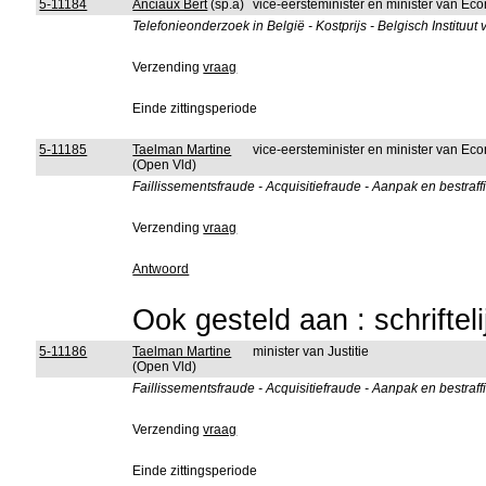
5-11184
Anciaux Bert
(sp.a)
vice-eersteminister en minister van 
Telefonieonderzoek in België - Kostprijs - Belgisch Instituut
Verzending
vraag
Einde zittingsperiode
5-11185
Taelman Martine
vice-eersteminister en minister van 
(Open Vld)
Faillissementsfraude - Acquisitiefraude - Aanpak en bestraf
Verzending
vraag
Antwoord
Ook gesteld aan : schriftel
5-11186
Taelman Martine
minister van Justitie
(Open Vld)
Faillissementsfraude - Acquisitiefraude - Aanpak en bestraf
Verzending
vraag
Einde zittingsperiode