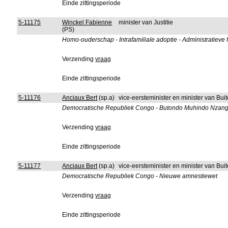
Einde zittingsperiode
5-11175
Winckel Fabienne
minister van Justitie
(PS)
Homo-ouderschap - Intrafamiliale adoptie - Administratieve
Verzending
vraag
Einde zittingsperiode
5-11176
Anciaux Bert
(sp.a)
vice-eersteminister en minister van B
Democratische Republiek Congo - Butondo Muhindo Nzangi 
Verzending
vraag
Einde zittingsperiode
5-11177
Anciaux Bert
(sp.a)
vice-eersteminister en minister van B
Democratische Republiek Congo - Nieuwe amnestiewet
Verzending
vraag
Einde zittingsperiode