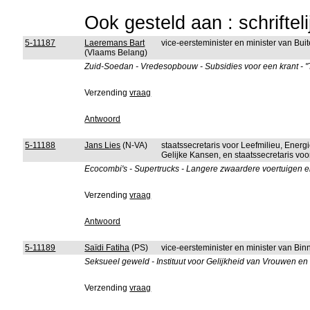
Ook gesteld aan : schriftel
5-11187
Laeremans Bart
vice-eersteminister en minister van B
(Vlaams Belang)
Zuid-Soedan - Vredesopbouw - Subsidies voor een krant - "
Verzending
vraag
Antwoord
5-11188
Jans Lies
(N-VA)
staatssecretaris voor Leefmilieu, Ener
Gelijke Kansen, en staatssecretaris vo
Ecocombi's - Supertrucks - Langere zwaardere voertuigen e
Verzending
vraag
Antwoord
5-11189
Saïdi Fatiha
(PS)
vice-eersteminister en minister van B
Seksueel geweld - Instituut voor Gelijkheid van Vrouwen e
Verzending
vraag