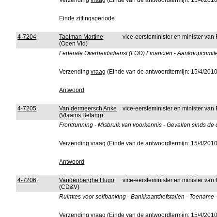
Verzending
vraag
(Einde van de antwoordtermijn: 15/4/2010
Einde zittingsperiode
4-7204
Taelman Martine
vice-eersteminister en minister van
(Open Vld)
Federale Overheidsdienst (FOD) Financiën - Aankoopcomité
Verzending
vraag
(Einde van de antwoordtermijn: 15/4/2010
Antwoord
4-7205
Van dermeersch Anke
vice-eersteminister en minister van
(Vlaams Belang)
Frontrunning - Misbruik van voorkennis - Gevallen sinds de
Verzending
vraag
(Einde van de antwoordtermijn: 15/4/2010
Antwoord
4-7206
Vandenberghe Hugo
vice-eersteminister en minister van
(CD&V)
Ruimtes voor selfbanking - Bankkaartdiefstallen - Toename
Verzending
vraag
(Einde van de antwoordtermijn: 15/4/2010