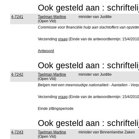
Ook gesteld aan : schriftel
4-7241
Taelman Martine
minister van Justitie
(Open Vld)
Commissie voor financiële hulp aan slachtoffers van opzett
Verzending
vraag
(Einde van de antwoordtermijn: 15/4/2010
Antwoord
Ook gesteld aan : schriftel
4-7242
Taelman Martine
minister van Justitie
(Open Vld)
Belgen met een meervoudige nationaliteit - Aantallen - Verpli
Verzending
vraag
(Einde van de antwoordtermijn: 15/4/2010
Einde zittingsperiode
Ook gesteld aan : schriftel
4-7243
Taelman Martine
minister van Binnenlandse Zaken
(Open Vld)