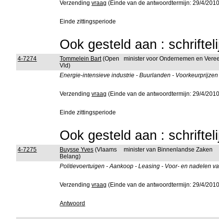
Verzending
vraag
(Einde van de antwoordtermijn: 29/4/2010
Einde zittingsperiode
Ook gesteld aan : schriftel
4-7274
Tommelein Bart
(Open
minister voor Ondernemen en Vere
Vld)
Energie-intensieve industrie - Buurlanden - Voorkeurprijzen
Verzending
vraag
(Einde van de antwoordtermijn: 29/4/2010
Einde zittingsperiode
Ook gesteld aan : schriftel
4-7275
Buysse Yves
(Vlaams
minister van Binnenlandse Zaken
Belang)
Politievoertuigen - Aankoop - Leasing - Voor- en nadelen v
Verzending
vraag
(Einde van de antwoordtermijn: 29/4/2010
Antwoord