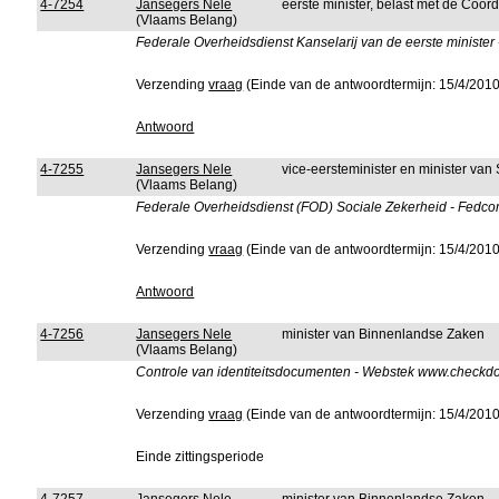
4-7254
Jansegers Nele
eerste minister, belast met de Coörd
(Vlaams Belang)
Federale Overheidsdienst Kanselarij van de eerste ministe
Verzending
vraag
(Einde van de antwoordtermijn: 15/4/2010
Antwoord
4-7255
Jansegers Nele
vice-eersteminister en minister van
(Vlaams Belang)
Federale Overheidsdienst (FOD) Sociale Zekerheid - Fedcom -
Verzending
vraag
(Einde van de antwoordtermijn: 15/4/2010
Antwoord
4-7256
Jansegers Nele
minister van Binnenlandse Zaken
(Vlaams Belang)
Controle van identiteitsdocumenten - Webstek www.checkdoc
Verzending
vraag
(Einde van de antwoordtermijn: 15/4/2010
Einde zittingsperiode