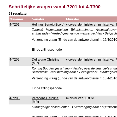
Schriftelijke vragen van 4-7201 tot 4-7300
98 resultaten
Nummer
Senator
Minister
4-7201
Hellings Benoit
(Ecolo)
vice-eersteminister en minister van
Tunesië - Mensenrechten - Tekortkomingen - Associatieover
ambassade - Verdedigers van de mensenrechten - Belgisch
Verzending
vraag
(Einde van de antwoordtermijn: 15/4/2010
Einde zittingsperiode
4-7202
Defraigne Christine
vice-eersteminister en minister van
(MR)
Koning Boudewijnstichting - Verslag over de financiële situat
Alimentatie - Niet-betaling door ex-echtgenoot - Maatregele
Verzending
vraag
(Einde van de antwoordtermijn: 15/4/2010
Einde zittingsperiode
4-7203
Persoons Caroline
minister van Justitie
(MR)
Minderjarige delinquenten - Overbrenging naar het justitiepal