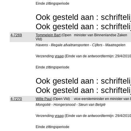
Einde zittingsperiode
Ook gesteld aan : schriftel
Ook gesteld aan : schriftel
4-7269
Tommelein Bart
(Open
minister van Binnenlandse Zaken
Vld)
Havens - Illegale afvaltransporten - Cijfers - Maatregelen
Verzending
vraag
(Einde van de antwoordtermijn: 29/4/2010
Einde zittingsperiode
Ook gesteld aan : schriftel
Ook gesteld aan : schriftel
4-7270
Wille Paul
(Open Vld)
vice-eersteminister en minister van
Mongolië - Hongersnood - Steun van België
Verzending
vraag
(Einde van de antwoordtermijn: 29/4/2010
Einde zittingsperiode