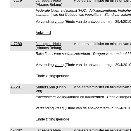
4-7279
Jansegers Nele
vice-eersteminister en minister van
(Vlaams Belang)
Federale Overheidsdienst (FOD) Volksgezondheid, Veilighe
standpunt van het College van voorzitters - Stand van zake
Verzending
vraag
(Einde van de antwoordtermijn: 29/4/2010
Antwoord
4-7280
Jansegers Nele
vice-eersteminister en minister van
(Vlaams Belang)
Rijksdienst voor sociale zekerheid - Dragen van een hoofdd
Verzending
vraag
(Einde van de antwoordtermijn: 29/4/2010
Einde zittingsperiode
4-7281
Somers Ann
(Open
vice-eersteminister en minister van
Vld)
Pacemakers, defibrillatoren en hartkleppen - Het niet toep
Verzending
vraag
(Einde van de antwoordtermijn: 29/4/2010
Einde zittingsperiode
4-7282
Jansegers Nele
vice-eersteminister en minister van