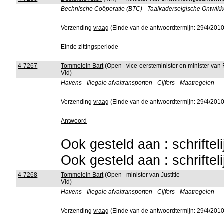
Bechnische Coöperatie (BTC) - Taalkaderselgische Ontwik
Verzending
vraag
(Einde van de antwoordtermijn: 29/4/2010
Einde zittingsperiode
4-7267
Tommelein Bart
(Open
vice-eersteminister en minister van
Vld)
Havens - Illegale afvaltransporten - Cijfers - Maatregelen
Verzending
vraag
(Einde van de antwoordtermijn: 29/4/2010
Antwoord
Ook gesteld aan : schriftel
Ook gesteld aan : schriftel
4-7268
Tommelein Bart
(Open
minister van Justitie
Vld)
Havens - Illegale afvaltransporten - Cijfers - Maatregelen
Verzending
vraag
(Einde van de antwoordtermijn: 29/4/2010