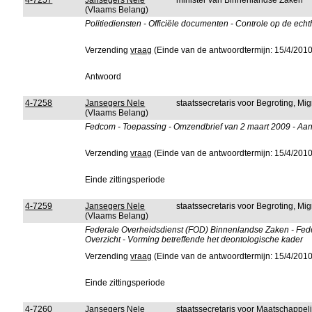
4-7257
Jansegers Nele
minister van Binnenlandse Zaken
(Vlaams Belang)
Politiediensten - Officiële documenten - Controle op de echt
Verzending
vraag
(Einde van de antwoordtermijn: 15/4/2010
Antwoord
4-7258
Jansegers Nele
staatssecretaris voor Begroting, Mig
(Vlaams Belang)
Fedcom - Toepassing - Omzendbrief van 2 maart 2009 - Aanp
Verzending
vraag
(Einde van de antwoordtermijn: 15/4/2010
Einde zittingsperiode
4-7259
Jansegers Nele
staatssecretaris voor Begroting, Mig
(Vlaams Belang)
Federale Overheidsdienst (FOD) Binnenlandse Zaken - Fed
Overzicht - Vorming betreffende het deontologische kader
Verzending
vraag
(Einde van de antwoordtermijn: 15/4/2010
Einde zittingsperiode
4-7260
Jansegers Nele
staatssecretaris voor Maatschappeli