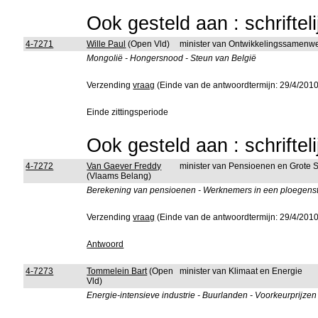
Ook gesteld aan : schriftel
4-7271
Wille Paul
(Open Vld)
minister van Ontwikkelingssamenw
Mongolië - Hongersnood - Steun van België
Verzending
vraag
(Einde van de antwoordtermijn: 29/4/2010
Einde zittingsperiode
Ook gesteld aan : schriftel
4-7272
Van Gaever Freddy
minister van Pensioenen en Grote 
(Vlaams Belang)
Berekening van pensioenen - Werknemers in een ploegenstel
Verzending
vraag
(Einde van de antwoordtermijn: 29/4/2010
Antwoord
4-7273
Tommelein Bart
(Open
minister van Klimaat en Energie
Vld)
Energie-intensieve industrie - Buurlanden - Voorkeurprijzen