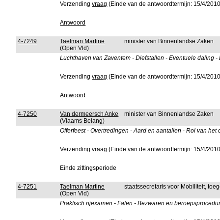
Verzending
vraag
(Einde van de antwoordtermijn: 15/4/2010
Antwoord
4-7249
Taelman Martine
minister van Binnenlandse Zaken
(Open Vld)
Luchthaven van Zaventem - Diefstallen - Eventuele daling -
Verzending
vraag
(Einde van de antwoordtermijn: 15/4/2010
Antwoord
4-7250
Van dermeersch Anke
minister van Binnenlandse Zaken
(Vlaams Belang)
Offerfeest - Overtredingen - Aard en aantallen - Rol van het
Verzending
vraag
(Einde van de antwoordtermijn: 15/4/2010
Einde zittingsperiode
4-7251
Taelman Martine
staatssecretaris voor Mobiliteit, to
(Open Vld)
Praktisch rijexamen - Falen - Bezwaren en beroepsprocedur