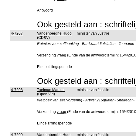
Antwoord
Ook gesteld aan : schriftel
4-7207
Vandenberghe Hugo
minister van Justitie
(CD&V)
Ruimtes voor selfbanking - Bankkaartdiefstallen - Toename
Verzending
vraag
(Einde van de antwoordtermijn: 15/4/2010
Einde zittingsperiode
Ook gesteld aan : schriftel
4-7208
Taelman Martine
minister van Justitie
(Open Vld)
Wetboek van strafvordering - Artikel 216quater - Snelrecht 
Verzending
vraag
(Einde van de antwoordtermijn: 15/4/2010
Einde zittingsperiode
4-7209
Vandenberghe Hugo
minister van Justitie