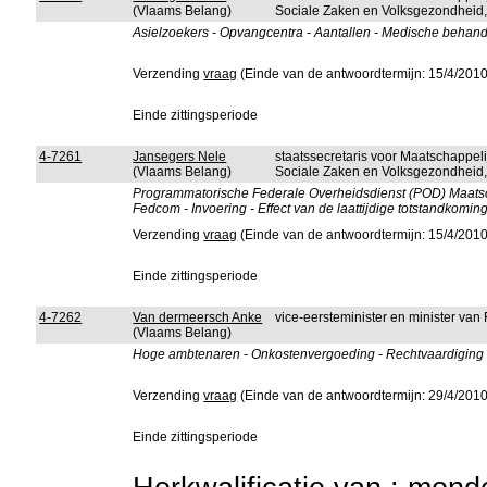
(Vlaams Belang)
Sociale Zaken en Volksgezondheid, 
Asielzoekers - Opvangcentra - Aantallen - Medische behan
Verzending
vraag
(Einde van de antwoordtermijn: 15/4/2010
Einde zittingsperiode
4-7261
Jansegers Nele
staatssecretaris voor Maatschappeli
(Vlaams Belang)
Sociale Zaken en Volksgezondheid, 
Programmatorische Federale Overheidsdienst (POD) Maatsch
Fedcom - Invoering - Effect van de laattijdige totstandkomin
Verzending
vraag
(Einde van de antwoordtermijn: 15/4/2010
Einde zittingsperiode
4-7262
Van dermeersch Anke
vice-eersteminister en minister van
(Vlaams Belang)
Hoge ambtenaren - Onkostenvergoeding - Rechtvaardiging
Verzending
vraag
(Einde van de antwoordtermijn: 29/4/2010
Einde zittingsperiode