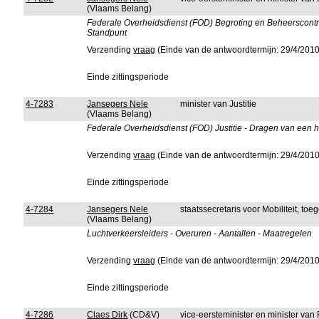
(Vlaams Belang)
Federale Overheidsdienst (FOD) Begroting en Beheerscontro
Standpunt
Verzending
vraag
(Einde van de antwoordtermijn: 29/4/2010
Einde zittingsperiode
4-7283
Jansegers Nele
minister van Justitie
(Vlaams Belang)
Federale Overheidsdienst (FOD) Justitie - Dragen van een ho
Verzending
vraag
(Einde van de antwoordtermijn: 29/4/2010
Einde zittingsperiode
4-7284
Jansegers Nele
staatssecretaris voor Mobiliteit, to
(Vlaams Belang)
Luchtverkeersleiders - Overuren - Aantallen - Maatregelen
Verzending
vraag
(Einde van de antwoordtermijn: 29/4/2010
Einde zittingsperiode
4-7286
Claes Dirk
(CD&V)
vice-eersteminister en minister van