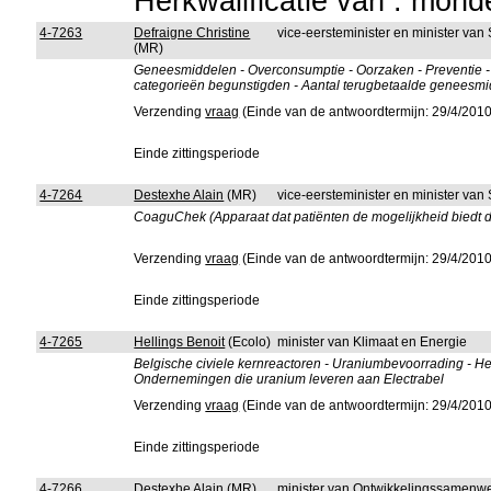
Herkwalificatie van : mon
4-7263
Defraigne Christine
vice-eersteminister en minister van
(MR)
Geneesmiddelen - Overconsumptie - Oorzaken - Preventie -
categorieën begunstigden - Aantal terugbetaalde geneesmi
Verzending
vraag
(Einde van de antwoordtermijn: 29/4/2010
Einde zittingsperiode
4-7264
Destexhe Alain
(MR)
vice-eersteminister en minister van
CoaguChek (Apparaat dat patiënten de mogelijkheid biedt de s
Verzending
vraag
(Einde van de antwoordtermijn: 29/4/2010
Einde zittingsperiode
4-7265
Hellings Benoit
(Ecolo)
minister van Klimaat en Energie
Belgische civiele kernreactoren - Uraniumbevoorrading - Her
Ondernemingen die uranium leveren aan Electrabel
Verzending
vraag
(Einde van de antwoordtermijn: 29/4/2010
Einde zittingsperiode
4-7266
Destexhe Alain
(MR)
minister van Ontwikkelingssamenw