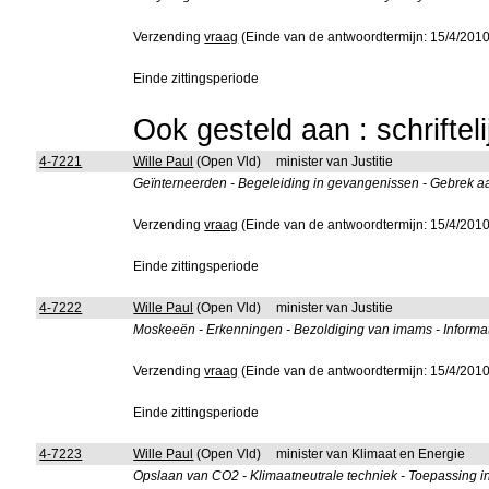
Verzending
vraag
(Einde van de antwoordtermijn: 15/4/2010
Einde zittingsperiode
Ook gesteld aan : schriftel
4-7221
Wille Paul
(Open Vld)
minister van Justitie
Geïnterneerden - Begeleiding in gevangenissen - Gebrek aan
Verzending
vraag
(Einde van de antwoordtermijn: 15/4/2010
Einde zittingsperiode
4-7222
Wille Paul
(Open Vld)
minister van Justitie
Moskeeën - Erkenningen - Bezoldiging van imams - Informat
Verzending
vraag
(Einde van de antwoordtermijn: 15/4/2010
Einde zittingsperiode
4-7223
Wille Paul
(Open Vld)
minister van Klimaat en Energie
Opslaan van CO2 - Klimaatneutrale techniek - Toepassing in 