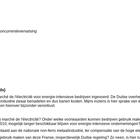
Concurrentievervalsing
ds)
arché de l'électricité voor energie-intensieve bedrijven ingevoerd. De Duitse overhe
e industrie zwaar benadelen en dus banen kosten. Mijns inziens is hier sprake van
n hierover bijzonder verontrust.
u marché de l'électricité? Onder welke voorwaarden kunnen bedrijven gebruik maken v
ni 2010, mogelijk langer beschikbaar blijven voor energie-intensieve ondernemingen
etaald aan de nationale non-ferro metaalindustrie, ter compensatie van de hoge elek
gebruik maken van deze Franse, respectievelijk Duitse regeling? Zo neen, is hier