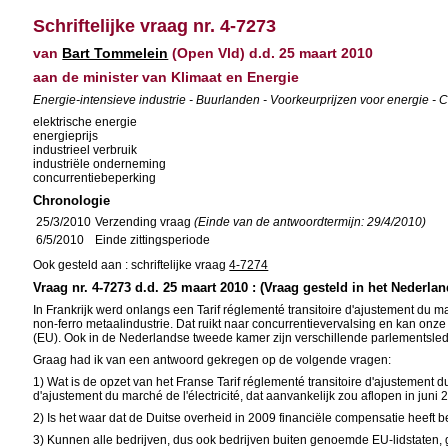
Schriftelijke vraag nr. 4-7273
van
Bart Tommelein
(Open Vld) d.d. 25 maart 2010
aan de minister van Klimaat en Energie
Energie-intensieve industrie - Buurlanden - Voorkeurprijzen voor energie - 
elektrische energie
energieprijs
industrieel verbruik
industriële onderneming
concurrentiebeperking
Chronologie
25/3/2010
Verzending vraag
(Einde van de antwoordtermijn: 29/4/2010)
6/5/2010
Einde zittingsperiode
Ook gesteld aan : schriftelijke vraag
4-7274
Vraag nr. 4-7273 d.d. 25 maart 2010 : (Vraag gesteld in het Nederlan
In Frankrijk werd onlangs een Tarif réglementé transitoire d'ajustement du m
non-ferro metaalindustrie. Dat ruikt naar concurrentievervalsing en kan onz
(EU). Ook in de Nederlandse tweede kamer zijn verschillende parlementslede
Graag had ik van een antwoord gekregen op de volgende vragen:
1) Wat is de opzet van het Franse Tarif réglementé transitoire d'ajustement d
d'ajustement du marché de l'électricité, dat aanvankelijk zou aflopen in ju
2) Is het waar dat de Duitse overheid in 2009 financiële compensatie heeft b
3) Kunnen alle bedrijven, dus ook bedrijven buiten genoemde EU-lidstaten, 