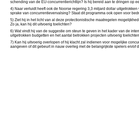
schending van de EU-concurrentierichtlijn? Is hij bereid aan te dringen o
4) Naar verluidt heeft ook de Noorse regering 3,3 miljard dollar uitgetrokk
sprake van concurrentievervalsing? Staat dit programma ook open voor bedri
5) Ziet hij in het licht van al deze protectionistische maatregelen mogelijk
Zo ja, kan hij dit uitvoerig toelichten?
6) Wat vindt hij van de suggestie om steun te geven in het kader van de int
uitgetrokken budgetten en het aantal betrokken projecten uitvoerig toelichte
7) Kan hij uitvoerig overlopen of hij klacht zal indienen voor mogelijke conc
aangeven of dit gebeurt in nauw overleg met de belangrijkste spelers en/of 