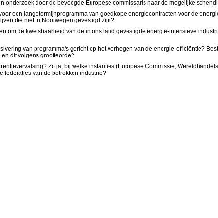
p een onderzoek door de bevoegde Europese commissaris naar de mogelijke schendin
en voor een langetermijnprogramma van goedkope energiecontracten voor de energie-
jven die niet in Noorwegen gevestigd zijn?
heden om de kwetsbaarheid van de in ons land gevestigde energie-intensieve industr
ensivering van programma's gericht op het verhogen van de energie-efficiëntie? Be
n en dit volgens grootteorde?
urrentievervalsing? Zo ja, bij welke instanties (Europese Commissie, Wereldhandelso
de federaties van de betrokken industrie?