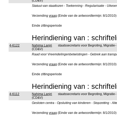
(CD&V)
Statuut van staatlozen - Toekenning - Regularisatie - Uitvo
Verzending
vraag
(Einde van de antwoordtermijn: 8/1/2010)
Einde zittingsperiode
Herindiening van : schrifte
4-6122
Nahima Lanjri
staatssecretaris voor Begroting, Migratie-
(CD&V)
Raad voor Vreemdelingenbetwistingen - Gebrek aan transpa
Verzending
vraag
(Einde van de antwoordtermijn: 8/1/2010)
Einde zittingsperiode
Herindiening van : schrifte
4-6112
Nahima Lanjri
staatssecretaris voor Begroting, Migratie-
(CD&V)
Gesloten centra - Opsluiting van kinderen - Stopzetting - Al
Verzending
vraag
(Einde van de antwoordtermijn: 8/1/2010)