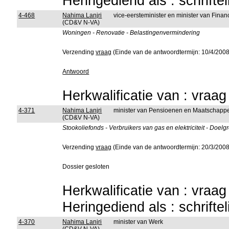
Heringediend als : schrifte
4-468
Nahima Lanjri
vice-eersteminister en minister van Finan
(CD&V N-VA)
Woningen - Renovatie - Belastingenvermindering
Verzending
vraag
(Einde van de antwoordtermijn: 10/4/2008
Antwoord
Herkwalificatie van : vraa
4-371
Nahima Lanjri
minister van Pensioenen en Maatschappel
(CD&V N-VA)
Stookoliefonds - Verbruikers van gas en elektriciteit - Doel
Verzending
vraag
(Einde van de antwoordtermijn: 20/3/2008
Dossier gesloten
Herkwalificatie van : vraa
Heringediend als : schrifte
4-370
Nahima Lanjri
minister van Werk