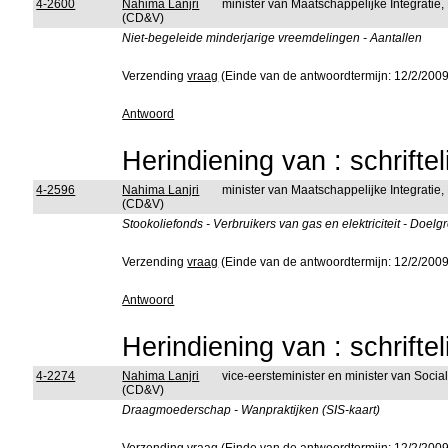
4-2600
Nahima Lanjri
minister van Maatschappelijke Integratie
(CD&V)
Niet-begeleide minderjarige vreemdelingen - Aantallen
Verzending
vraag
(Einde van de antwoordtermijn: 12/2/2009
Antwoord
Herindiening van : schrifte
4-2596
Nahima Lanjri
minister van Maatschappelijke Integratie
(CD&V)
Stookoliefonds - Verbruikers van gas en elektriciteit - Doel
Verzending
vraag
(Einde van de antwoordtermijn: 12/2/2009
Antwoord
Herindiening van : schrifte
4-2274
Nahima Lanjri
vice-eersteminister en minister van Soc
(CD&V)
Draagmoederschap - Wanpraktijken (SIS-kaart)