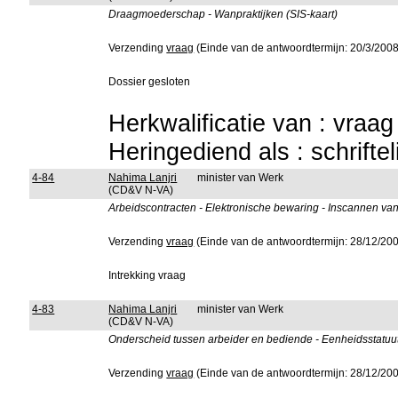
Draagmoederschap - Wanpraktijken (SIS-kaart)
Verzending
vraag
(Einde van de antwoordtermijn: 20/3/2008
Dossier gesloten
Herkwalificatie van : vraa
Heringediend als : schrifte
4-84
Nahima Lanjri
minister van Werk
(CD&V N-VA)
Arbeidscontracten - Elektronische bewaring - Inscannen v
Verzending
vraag
(Einde van de antwoordtermijn: 28/12/20
Intrekking vraag
4-83
Nahima Lanjri
minister van Werk
(CD&V N-VA)
Onderscheid tussen arbeider en bediende - Eenheidsstatuut
Verzending
vraag
(Einde van de antwoordtermijn: 28/12/20