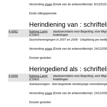
Verzending
vraag
(Einde van de antwoordtermijn: 8/1/2010)
Einde zittingsperiode
Herindiening van : schrifte
4-5062
Nahima Lanjri
staatssecretaris voor Begroting, voor Mig
(CD&V)
Instellingen
Gezinsherenigingen in 2007 en 2008 - Uitsplitsing per leeftij
Verzending
vraag
(Einde van de antwoordtermijn: 24/12/20
Dossier gesloten
Heringediend als : schrifte
4-5056
Nahima Lanjri
staatssecretaris voor Begroting, voor Mig
(CD&V)
Instellingen
Asielaanvragen - Niet-begeleide minderjarige vreemdelingen
Verzending
vraag
(Einde van de antwoordtermijn: 24/12/20
Dossier gesloten