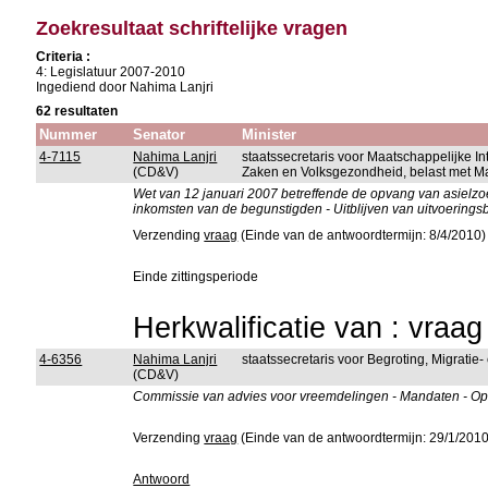
Zoekresultaat schriftelijke vragen
Criteria :
4: Legislatuur 2007-2010
Ingediend door Nahima Lanjri
62 resultaten
Nummer
Senator
Minister
4-7115
Nahima Lanjri
staatssecretaris voor Maatschappelijke I
(CD&V)
Zaken en Volksgezondheid, belast met Ma
Wet van 12 januari 2007 betreffende de opvang van asielz
inkomsten van de begunstigden - Uitblijven van uitvoerings
Verzending
vraag
(Einde van de antwoordtermijn: 8/4/2010)
Einde zittingsperiode
Herkwalificatie van : vraa
4-6356
Nahima Lanjri
staatssecretaris voor Begroting, Migratie-
(CD&V)
Commissie van advies voor vreemdelingen - Mandaten - Oproe
Verzending
vraag
(Einde van de antwoordtermijn: 29/1/2010
Antwoord