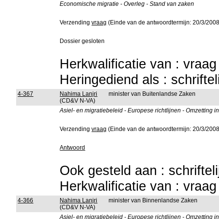
Economische migratie - Overleg - Stand van zaken
Verzending
vraag
(Einde van de antwoordtermijn: 20/3/2008
Dossier gesloten
Herkwalificatie van : vraa
Heringediend als : schrifte
4-367
Nahima Lanjri
minister van Buitenlandse Zaken
(CD&V N-VA)
Asiel- en migratiebeleid - Europese richtlijnen - Omzetting 
Verzending
vraag
(Einde van de antwoordtermijn: 20/3/2008
Antwoord
Ook gesteld aan : schriftel
Herkwalificatie van : vraa
4-366
Nahima Lanjri
minister van Binnenlandse Zaken
(CD&V N-VA)
Asiel- en migratiebeleid - Europese richtlijnen - Omzetting 