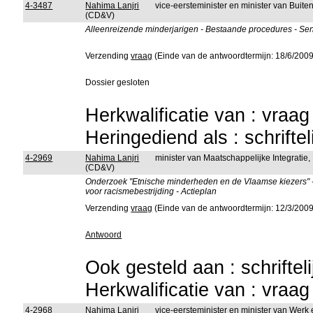
4-3487
Nahima Lanjri
vice-eersteminister en minister van Buit
(CD&V)
Alleenreizende minderjarigen - Bestaande procedures - Sen
Verzending
vraag
(Einde van de antwoordtermijn: 18/6/2009
Dossier gesloten
Herkwalificatie van : vraa
Heringediend als : schrifte
4-2969
Nahima Lanjri
minister van Maatschappelijke Integratie
(CD&V)
Onderzoek "Etnische minderheden en de Vlaamse kiezers" - 
voor racismebestrijding - Actieplan
Verzending
vraag
(Einde van de antwoordtermijn: 12/3/2009
Antwoord
Ook gesteld aan : schriftel
Herkwalificatie van : vraa
4-2968
Nahima Lanjri
vice-eersteminister en minister van Werk