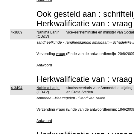
Antwoord
Ook gesteld aan : schriftel
Herkwalificatie van : vraa
4-3809
Nahima Lanjri
vice-eersteminister en minister van Soc
(CD&V)
Tandheelkunde - Tandheelkundig amalgaam - Schadelijke i
Verzending
vraag
(Einde van de antwoordtermijn: 20/8/2009
Antwoord
Herkwalificatie van : vraa
4-3494
Nahima Lanjri
staatssecretaris voor Armoedebestrijding
(CD&V)
en Grote Steden
Armoede - Maatregelen - Stand van zaken
Verzending
vraag
(Einde van de antwoordtermijn: 18/6/2009
Antwoord