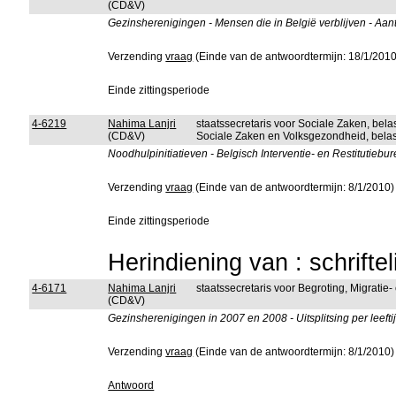
(CD&V)
Gezinsherenigingen - Mensen die in België verblijven - Aa
Verzending
vraag
(Einde van de antwoordtermijn: 18/1/2010
Einde zittingsperiode
4-6219
Nahima Lanjri
staatssecretaris voor Sociale Zaken, be
(CD&V)
Sociale Zaken en Volksgezondheid, belas
Noodhulpinitiatieven - Belgisch Interventie- en Restitutiebu
Verzending
vraag
(Einde van de antwoordtermijn: 8/1/2010)
Einde zittingsperiode
Herindiening van : schrifte
4-6171
Nahima Lanjri
staatssecretaris voor Begroting, Migratie-
(CD&V)
Gezinsherenigingen in 2007 en 2008 - Uitsplitsing per leeftij
Verzending
vraag
(Einde van de antwoordtermijn: 8/1/2010)
Antwoord