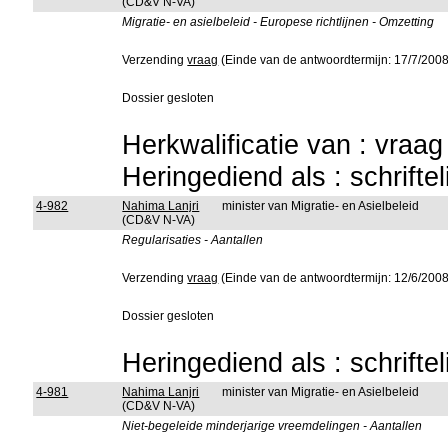
(CD&V N-VA)
Migratie- en asielbeleid - Europese richtlijnen - Omzetting
Verzending
vraag
(Einde van de antwoordtermijn: 17/7/2008
Dossier gesloten
Herkwalificatie van : vraa
Heringediend als : schrifte
4-982
Nahima Lanjri
minister van Migratie- en Asielbeleid
(CD&V N-VA)
Regularisaties - Aantallen
Verzending
vraag
(Einde van de antwoordtermijn: 12/6/2008
Dossier gesloten
Heringediend als : schrifte
4-981
Nahima Lanjri
minister van Migratie- en Asielbeleid
(CD&V N-VA)
Niet-begeleide minderjarige vreemdelingen - Aantallen