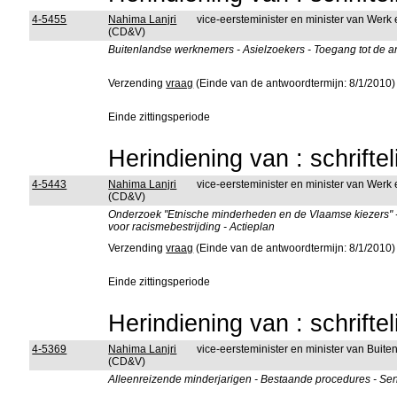
4-5455
Nahima Lanjri
vice-eersteminister en minister van Werk 
(CD&V)
Buitenlandse werknemers - Asielzoekers - Toegang tot de a
Verzending
vraag
(Einde van de antwoordtermijn: 8/1/2010)
Einde zittingsperiode
Herindiening van : schrifte
4-5443
Nahima Lanjri
vice-eersteminister en minister van Werk 
(CD&V)
Onderzoek "Etnische minderheden en de Vlaamse kiezers" - 
voor racismebestrijding - Actieplan
Verzending
vraag
(Einde van de antwoordtermijn: 8/1/2010)
Einde zittingsperiode
Herindiening van : schrifte
4-5369
Nahima Lanjri
vice-eersteminister en minister van Buit
(CD&V)
Alleenreizende minderjarigen - Bestaande procedures - Sen