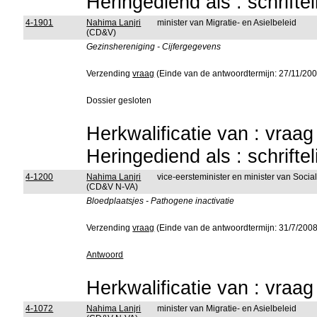
Heringediend als : schrifte
4-1901
Nahima Lanjri
minister van Migratie- en Asielbeleid
(CD&V)
Gezinshereniging - Cijfergegevens
Verzending
vraag
(Einde van de antwoordtermijn: 27/11/200
Dossier gesloten
Herkwalificatie van : vraa
Heringediend als : schrifte
4-1200
Nahima Lanjri
vice-eersteminister en minister van Soc
(CD&V N-VA)
Bloedplaatsjes - Pathogene inactivatie
Verzending
vraag
(Einde van de antwoordtermijn: 31/7/2008
Antwoord
Herkwalificatie van : vraa
4-1072
Nahima Lanjri
minister van Migratie- en Asielbeleid