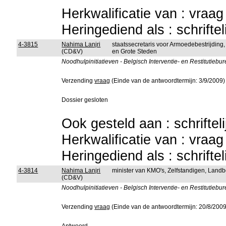
Herkwalificatie van : vraa
Heringediend als : schrifte
4-3815
Nahima Lanjri
staatssecretaris voor Armoedebestrijding
(CD&V)
en Grote Steden
Noodhulpinitiatieven - Belgisch Interventie- en Restitutiebu
Verzending
vraag
(Einde van de antwoordtermijn: 3/9/2009)
Dossier gesloten
Ook gesteld aan : schriftel
Herkwalificatie van : vraa
Heringediend als : schrifte
4-3814
Nahima Lanjri
minister van KMO's, Zelfstandigen, Lan
(CD&V)
Noodhulpinitiatieven - Belgisch Interventie- en Restitutiebu
Verzending
vraag
(Einde van de antwoordtermijn: 20/8/2009