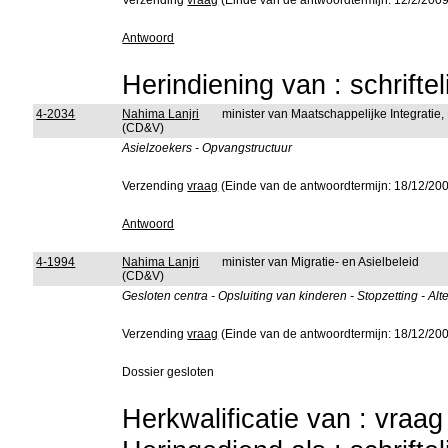
Verzending
vraag
(Einde van de antwoordtermijn: 12/2/2009
Antwoord
Herindiening van : schrifte
4-2034
Nahima Lanjri
minister van Maatschappelijke Integratie
(CD&V)
Asielzoekers - Opvangstructuur
Verzending
vraag
(Einde van de antwoordtermijn: 18/12/20
Antwoord
4-1994
Nahima Lanjri
minister van Migratie- en Asielbeleid
(CD&V)
Gesloten centra - Opsluiting van kinderen - Stopzetting - Al
Verzending
vraag
(Einde van de antwoordtermijn: 18/12/20
Dossier gesloten
Herkwalificatie van : vraa