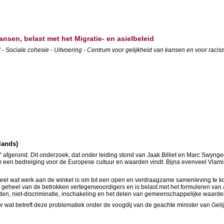
ansen, belast met het Migratie- en asielbeleid
Sociale cohesie - Uitvoering - Centrum voor gelijkheid van kansen en voor racism
lands)
afgerond. Dit onderzoek, dat onder leiding stond van Jaak Billiet en Marc Swyng
lam een bedreiging voor de Europese cultuur en waarden vindt. Bijna evenveel Vla
eel wat werk aan de winkel is om tot een open en verdraagzame samenleving te ko
het geheel van de betrokken vertegenwoordigers en is belast met het formuleren va
eden, niet-discriminatie, inschakeling en het delen van gemeenschappelijke waarde
r wat betreft deze problematiek onder de voogdij van de geachte minister van Geli