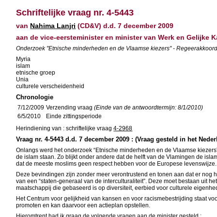
Schriftelijke vraag nr. 4-5443
van
Nahima Lanjri
(CD&V) d.d. 7 december 2009
aan de vice-eersteminister en minister van Werk en Gelijke K
Onderzoek "Etnische minderheden en de Vlaamse kiezers" - Regeerakkoord - 
Myria
islam
etnische groep
Unia
culturele verscheidenheid
Chronologie
7/12/2009
Verzending vraag
(Einde van de antwoordtermijn: 8/1/2010)
6/5/2010
Einde zittingsperiode
Herindiening van : schriftelijke vraag
4-2968
Vraag nr. 4-5443 d.d. 7 december 2009 : (Vraag gesteld in het Neder
Onlangs werd het onderzoek “Etnische minderheden en de Vlaamse kiezers” 
de islam staan. Zo blijkt onder andere dat de helft van de Vlamingen de is
dat de meeste moslims geen respect hebben voor de Europese levenswijze.
Deze bevindingen zijn zonder meer verontrustend en tonen aan dat er nog h
van een “staten-generaal van de interculturaliteit”. Deze moet bestaan uit 
maatschappij die gebaseerd is op diversiteit, eerbied voor culturele eigenh
Het Centrum voor gelijkheid van kansen en voor racismebestrijding staat voo
promoten en kan daarvoor een actieplan opstellen.
Hieromtrent had ik graag de volgende vragen aan de minister gesteld :