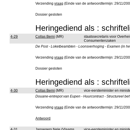
Verzending
vraag
(Einde van de antwoordtermijn: 29/11/200
Dossier gesloten
Heringediend als : schrifte
4-29
Collas Berni
(MR)
staatssecretaris voor Overhe
Consumentenzaken
De Post - Loketbeambten - Loonsverhoging - Examen (in het
Verzending
vraag
(Einde van de antwoordtermijn: 29/11/200
Dossier gesloten
Heringediend als : schrifte
4-30
Collas Berni
(MR)
vice-eersteminister en minist
Douane-entrepot van Eupen - Huurcontract - Structureel beh
Verzending
vraag
(Einde van de antwoordtermijn: 29/11/200
Antwoord
4-31
Jansegers Nele
(Vlaams
vice-eersteminister en ministe