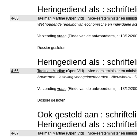
Heringediend als : schrifte
4-65
Taelman Martine
(Open Vld)
vice-eersteminister en ministe
Wet houdende regeling van economische en individuele acti
Verzending
vraag
(Einde van de antwoordtermijn: 13/12/20
Dossier gesloten
Heringediend als : schrifte
4-66
Taelman Martine
(Open Vld)
vice-eersteminister en ministe
Antwerpen - Instelling voor geïnterneerden - Nieuwbouw - 
Verzending
vraag
(Einde van de antwoordtermijn: 13/12/20
Dossier gesloten
Ook gesteld aan : schriftel
Heringediend als : schrifte
4-67
Taelman Martine
(Open Vld)
vice-eersteminister en minist