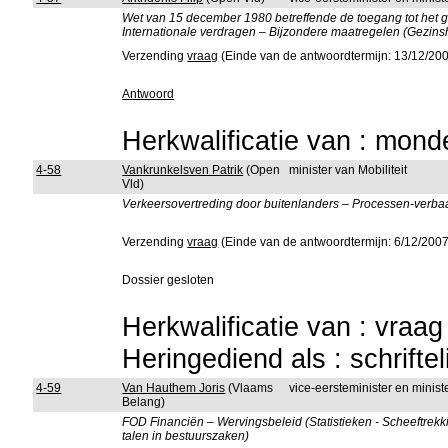
Wet van 15 december 1980 betreffende de toegang tot het gr
Internationale verdragen – Bijzondere maatregelen (Gezins
Verzending
vraag
(Einde van de antwoordtermijn: 13/12/20
Antwoord
Herkwalificatie van : mon
4-58
Vankrunkelsven Patrik
(Open
minister van Mobiliteit
Vld)
Verkeersovertreding door buitenlanders – Processen-verbaa
Verzending
vraag
(Einde van de antwoordtermijn: 6/12/2007
Dossier gesloten
Herkwalificatie van : vraa
Heringediend als : schrifte
4-59
Van Hauthem Joris
(Vlaams
vice-eersteminister en minist
Belang)
FOD Financiën – Wervingsbeleid (Statistieken - Scheeftrekk
talen in bestuurszaken)