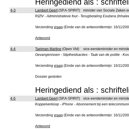
Heringediend als : schrifte
4-3
Lambert Geert
(SP.A-SPIRIT)
minister van Sociale Zaken 
RIZIV - Administratieve fout - Terugbetaling Exubera (Inhal
Verzending
vraag
(Einde van de antwoordtermijn: 16/11/200
Antwoord
4-4
Taelman Martine
(Open Vld)
vice-eersteminister en minis
Gevangenissen - Stiptheidsacties - Taak van de politie - Ko
Verzending
vraag
(Einde van de antwoordtermijn: 16/11/200
Dossier gesloten
Heringediend als : schrifte
4-5
Lambert Geert
(SP.A-SPIRIT)
vice-eersteminister en mini
Koppelverkoop - iPhone - Abonnement bij een telecommuni
Verzending
vraag
(Einde van de antwoordtermijn: 16/11/200
Antwoord