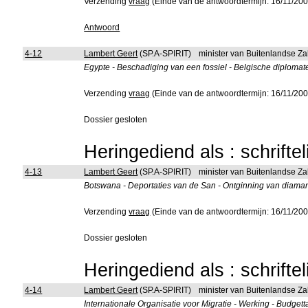
Verzending
vraag
(Einde van de antwoordtermijn: 16/11/200
Antwoord
4-12
Lambert Geert
(SP.A-SPIRIT)
minister van Buitenlandse Z
Egypte - Beschadiging van een fossiel - Belgische diplomate
Verzending
vraag
(Einde van de antwoordtermijn: 16/11/200
Dossier gesloten
Heringediend als : schrifte
4-13
Lambert Geert
(SP.A-SPIRIT)
minister van Buitenlandse Z
Botswana - Deportaties van de San - Ontginning van diaman
Verzending
vraag
(Einde van de antwoordtermijn: 16/11/200
Dossier gesloten
Heringediend als : schrifte
4-14
Lambert Geert
(SP.A-SPIRIT)
minister van Buitenlandse Z
Internationale Organisatie voor Migratie - Werking - Budget