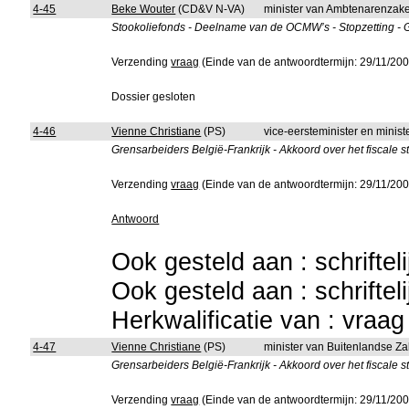
4-45
Beke Wouter
(CD&V N-VA)
minister van Ambtenarenzake
Stookoliefonds - Deelname van de OCMW’s - Stopzetting -
Verzending
vraag
(Einde van de antwoordtermijn: 29/11/200
Dossier gesloten
4-46
Vienne Christiane
(PS)
vice-eersteminister en minist
Grensarbeiders België-Frankrijk - Akkoord over het fiscale st
Verzending
vraag
(Einde van de antwoordtermijn: 29/11/200
Antwoord
Ook gesteld aan : schriftel
Ook gesteld aan : schriftel
Herkwalificatie van : vraa
4-47
Vienne Christiane
(PS)
minister van Buitenlandse Z
Grensarbeiders België-Frankrijk - Akkoord over het fiscale st
Verzending
vraag
(Einde van de antwoordtermijn: 29/11/200