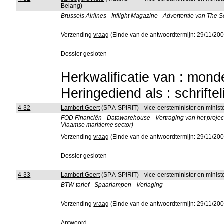
Belang)
Brussels Airlines - Inflight Magazine - Advertentie van The
Verzending
vraag
(Einde van de antwoordtermijn: 29/11/200
Dossier gesloten
Herkwalificatie van : mon
Heringediend als : schrifte
4-32
Lambert Geert
(SP.A-SPIRIT)
vice-eersteminister en minist
FOD Financiën - Datawarehouse - Vertraging van het project
Vlaamse maritieme sector)
Verzending
vraag
(Einde van de antwoordtermijn: 29/11/200
Dossier gesloten
4-33
Lambert Geert
(SP.A-SPIRIT)
vice-eersteminister en minist
BTW-tarief - Spaarlampen - Verlaging
Verzending
vraag
(Einde van de antwoordtermijn: 29/11/200
Antwoord