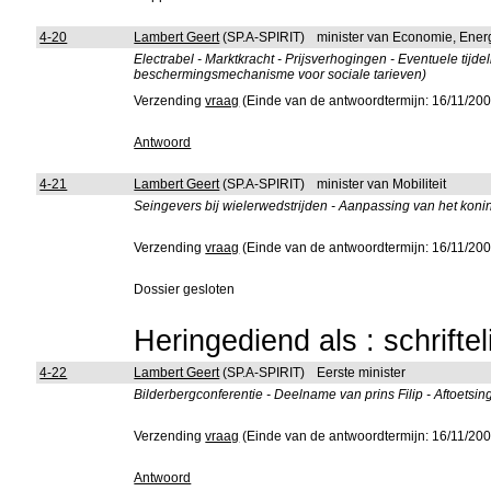
4-20
Lambert Geert
(SP.A-SPIRIT)
minister van Economie, Ener
Electrabel - Marktkracht - Prijsverhogingen - Eventuele tij
beschermingsmechanisme voor sociale tarieven)
Verzending
vraag
(Einde van de antwoordtermijn: 16/11/200
Antwoord
4-21
Lambert Geert
(SP.A-SPIRIT)
minister van Mobiliteit
Seingevers bij wielerwedstrijden - Aanpassing van het konink
Verzending
vraag
(Einde van de antwoordtermijn: 16/11/200
Dossier gesloten
Heringediend als : schrifte
4-22
Lambert Geert
(SP.A-SPIRIT)
Eerste minister
Bilderbergconferentie - Deelname van prins Filip - Aftoetsin
Verzending
vraag
(Einde van de antwoordtermijn: 16/11/200
Antwoord