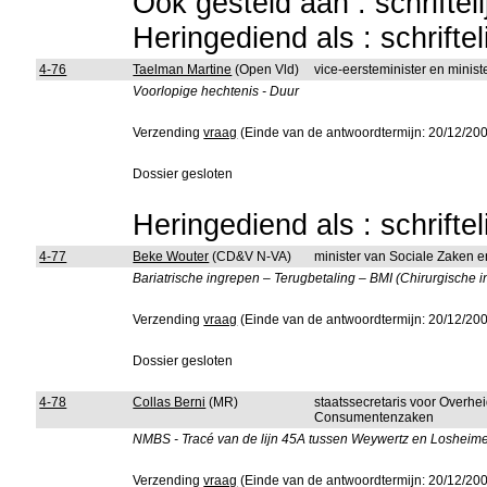
Ook gesteld aan : schriftel
Heringediend als : schrifte
4-76
Taelman Martine
(Open Vld)
vice-eersteminister en ministe
Voorlopige hechtenis - Duur
Verzending
vraag
(Einde van de antwoordtermijn: 20/12/20
Dossier gesloten
Heringediend als : schrifte
4-77
Beke Wouter
(CD&V N-VA)
minister van Sociale Zaken 
Bariatrische ingrepen – Terugbetaling – BMI (Chirurgische i
Verzending
vraag
(Einde van de antwoordtermijn: 20/12/20
Dossier gesloten
4-78
Collas Berni
(MR)
staatssecretaris voor Overhe
Consumentenzaken
NMBS - Tracé van de lijn 45A tussen Weywertz en Losheim
Verzending
vraag
(Einde van de antwoordtermijn: 20/12/20