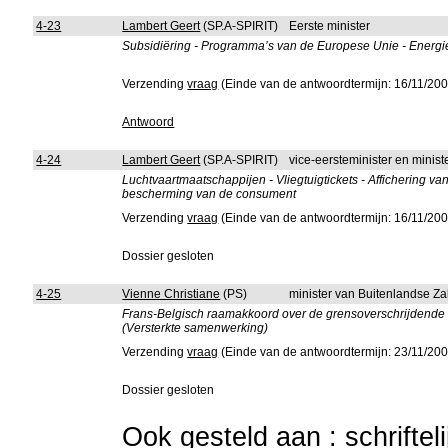
4-23
Lambert Geert
(SP.A-SPIRIT)
Eerste minister
Subsidiëring - Programma’s van de Europese Unie - Energie
Verzending
vraag
(Einde van de antwoordtermijn: 16/11/200
Antwoord
4-24
Lambert Geert
(SP.A-SPIRIT)
vice-eersteminister en mini
Luchtvaartmaatschappijen - Vliegtuigtickets - Affichering van
bescherming van de consument
Verzending
vraag
(Einde van de antwoordtermijn: 16/11/200
Dossier gesloten
4-25
Vienne Christiane
(PS)
minister van Buitenlandse Z
Frans-Belgisch raamakkoord over de grensoverschrijdende
(Versterkte samenwerking)
Verzending
vraag
(Einde van de antwoordtermijn: 23/11/200
Dossier gesloten
Ook gesteld aan : schriftel