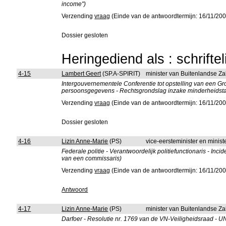
income")
Verzending
vraag
(Einde van de antwoordtermijn: 16/11/200
Dossier gesloten
Heringediend als : schrifte
4-15
Lambert Geert
(SP.A-SPIRIT)
minister van Buitenlandse Z
Intergouvernementele Conferentie tot opstelling van een 
persoonsgegevens - Rechtsgrondslag inzake minderheidsta
Verzending
vraag
(Einde van de antwoordtermijn: 16/11/200
Dossier gesloten
4-16
Lizin Anne-Marie
(PS)
vice-eersteminister en minis
Federale politie - Verantwoordelijk politiefunctionaris - In
van een commissaris)
Verzending
vraag
(Einde van de antwoordtermijn: 16/11/200
Antwoord
4-17
Lizin Anne-Marie
(PS)
minister van Buitenlandse Z
Darfoer - Resolutie nr. 1769 van de VN-Veiligheidsraad -