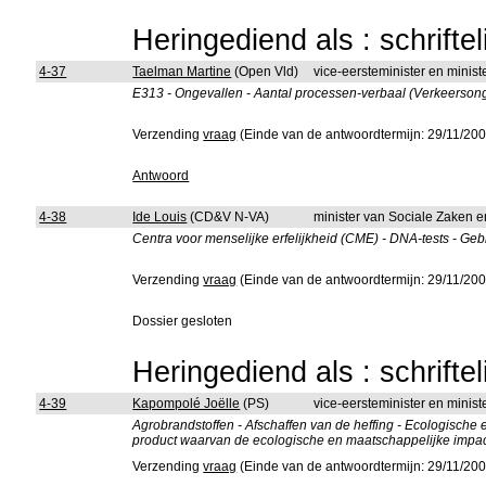
Heringediend als : schrifte
4-37
Taelman Martine
(Open Vld)
vice-eersteminister en minis
E313 - Ongevallen - Aantal processen-verbaal (Verkeersongev
Verzending
vraag
(Einde van de antwoordtermijn: 29/11/200
Antwoord
4-38
Ide Louis
(CD&V N-VA)
minister van Sociale Zaken 
Centra voor menselijke erfelijkheid (CME) - DNA-tests - Gebru
Verzending
vraag
(Einde van de antwoordtermijn: 29/11/200
Dossier gesloten
Heringediend als : schrifte
4-39
Kapompolé Joëlle
(PS)
vice-eersteminister en minist
Agrobrandstoffen - Afschaffen van de heffing - Ecologische 
product waarvan de ecologische en maatschappelijke impact
Verzending
vraag
(Einde van de antwoordtermijn: 29/11/200