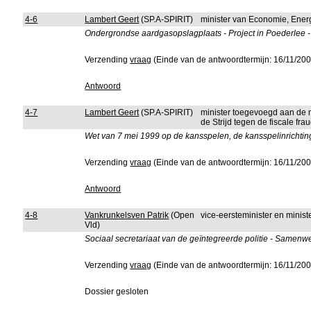
4-6
Lambert Geert
(SP.A-SPIRIT)
minister van Economie, Ener
Ondergrondse aardgasopslagplaats - Project in Poederlee
Verzending
vraag
(Einde van de antwoordtermijn: 16/11/200
Antwoord
4-7
Lambert Geert
(SP.A-SPIRIT)
minister toegevoegd aan de m
de Strijd tegen de fiscale fra
Wet van 7 mei 1999 op de kansspelen, de kansspelinrichting
Verzending
vraag
(Einde van de antwoordtermijn: 16/11/200
Antwoord
4-8
Vankrunkelsven Patrik
(Open
vice-eersteminister en minis
Vld)
Sociaal secretariaat van de geïntegreerde politie - Samenw
Verzending
vraag
(Einde van de antwoordtermijn: 16/11/200
Dossier gesloten