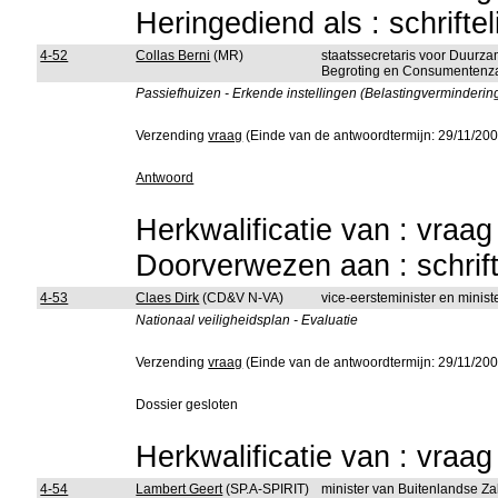
Heringediend als : schrifte
4-52
Collas Berni
(MR)
staatssecretaris voor Duurz
Begroting en Consumentenz
Passiefhuizen - Erkende instellingen (Belastingvermindering
Verzending
vraag
(Einde van de antwoordtermijn: 29/11/200
Antwoord
Herkwalificatie van : vraa
Doorverwezen aan : schrift
4-53
Claes Dirk
(CD&V N-VA)
vice-eersteminister en minis
Nationaal veiligheidsplan - Evaluatie
Verzending
vraag
(Einde van de antwoordtermijn: 29/11/200
Dossier gesloten
Herkwalificatie van : vraa
4-54
Lambert Geert
(SP.A-SPIRIT)
minister van Buitenlandse Z