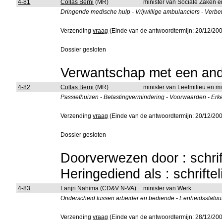
4-81
Collas Berni
(MR)
minister van Sociale Zaken 
Dringende medische hulp - Vrijwillige ambulanciers - Verbete
Verzending
vraag
(Einde van de antwoordtermijn: 20/12/20
Dossier gesloten
Verwantschap met een ande
4-82
Collas Berni
(MR)
minister van Leefmilieu en m
Passiefhuizen - Belastingvermindering - Voorwaarden - Erken
Verzending
vraag
(Einde van de antwoordtermijn: 20/12/20
Dossier gesloten
Doorverwezen door : schrif
Heringediend als : schrifte
4-83
Lanjri Nahima
(CD&V N-VA)
minister van Werk
Onderscheid tussen arbeider en bediende - Eenheidsstatuut
Verzending
vraag
(Einde van de antwoordtermijn: 28/12/20