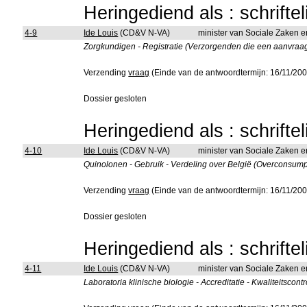
Heringediend als : schrifte
4-9
Ide Louis
(CD&V N-VA)
minister van Sociale Zaken 
Zorgkundigen - Registratie (Verzorgenden die een aanvraag 
Verzending
vraag
(Einde van de antwoordtermijn: 16/11/200
Dossier gesloten
Heringediend als : schrifte
4-10
Ide Louis
(CD&V N-VA)
minister van Sociale Zaken 
Quinolonen - Gebruik - Verdeling over België (Overconsumpt
Verzending
vraag
(Einde van de antwoordtermijn: 16/11/200
Dossier gesloten
Heringediend als : schrifte
4-11
Ide Louis
(CD&V N-VA)
minister van Sociale Zaken 
Laboratoria klinische biologie - Accreditatie - Kwaliteitscontr