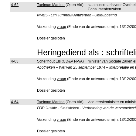
4-62
Taelman Martine
(Open Vld)
staatssecretaris voor Overhe
Consumentenzaken
NMBS - Lijn Turnhout-Antwerpen - Ontdubbeling
Verzending
vraag
(Einde van de antwoordtermijn: 13/12/20
Dossier gesloten
Heringediend als : schrifte
4-63
Schelfhout Els
(CD&V N-VA)
minister van Sociale Zaken 
Apotheken – Wet van 25 september 1974 – Interpretatie en
Verzending
vraag
(Einde van de antwoordtermijn: 13/12/20
Dossier gesloten
4-64
Taelman Martine
(Open Vld)
vice-eersteminister en ministe
FOD Justitie - Statistieken - Verbetering van de verzamelte
Verzending
vraag
(Einde van de antwoordtermijn: 13/12/20
Dossier gesloten