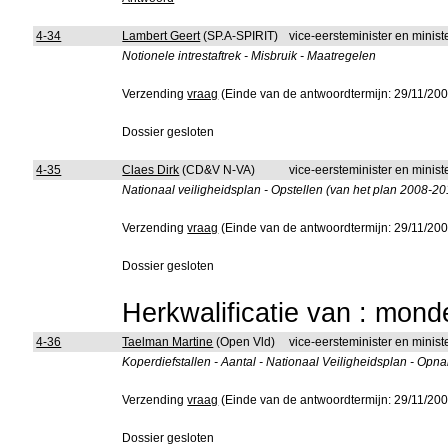
4-34
Lambert Geert
(SP.A-SPIRIT)
vice-eersteminister en minist
Notionele intrestaftrek - Misbruik - Maatregelen
Verzending
vraag
(Einde van de antwoordtermijn: 29/11/200
Dossier gesloten
4-35
Claes Dirk
(CD&V N-VA)
vice-eersteminister en minis
Nationaal veiligheidsplan - Opstellen (van het plan 2008-20
Verzending
vraag
(Einde van de antwoordtermijn: 29/11/200
Dossier gesloten
Herkwalificatie van : mon
4-36
Taelman Martine
(Open Vld)
vice-eersteminister en minis
Koperdiefstallen - Aantal - Nationaal Veiligheidsplan - Opnam
Verzending
vraag
(Einde van de antwoordtermijn: 29/11/200
Dossier gesloten