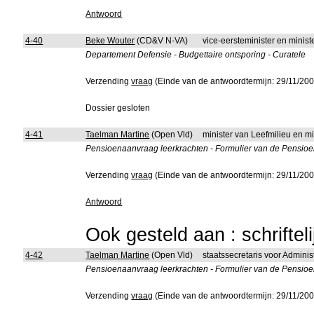
Antwoord
4-40
Beke Wouter
(CD&V N-VA)
vice-eersteminister en mini
Departement Defensie - Budgettaire ontsporing - Curatele
Verzending
vraag
(Einde van de antwoordtermijn: 29/11/200
Dossier gesloten
4-41
Taelman Martine
(Open Vld)
minister van Leefmilieu en m
Pensioenaanvraag leerkrachten - Formulier van de Pensioend
Verzending
vraag
(Einde van de antwoordtermijn: 29/11/200
Antwoord
Ook gesteld aan : schriftel
4-42
Taelman Martine
(Open Vld)
staatssecretaris voor Admini
Pensioenaanvraag leerkrachten - Formulier van de Pensioend
Verzending
vraag
(Einde van de antwoordtermijn: 29/11/200