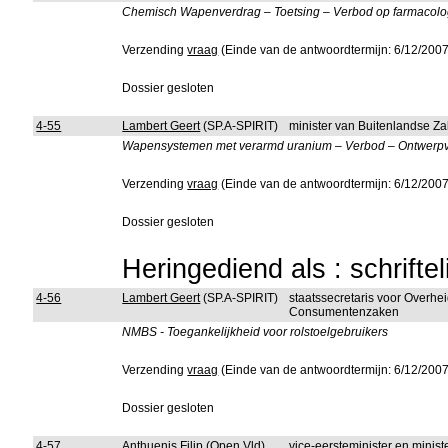
Chemisch Wapenverdrag – Toetsing – Verbod op farmacol
Verzending
vraag
(Einde van de antwoordtermijn: 6/12/2007
Dossier gesloten
4-55
Lambert Geert
(SP.A-SPIRIT)
minister van Buitenlandse Z
Wapensystemen met verarmd uranium – Verbod – Ontwerpve
Verzending
vraag
(Einde van de antwoordtermijn: 6/12/2007
Dossier gesloten
Heringediend als : schrifte
4-56
Lambert Geert
(SP.A-SPIRIT)
staatssecretaris voor Overhe
Consumentenzaken
NMBS - Toegankelijkheid voor rolstoelgebruikers
Verzending
vraag
(Einde van de antwoordtermijn: 6/12/2007
Dossier gesloten
4-57
Anthuenis Filip
(Open Vld)
vice-eersteminister en minis