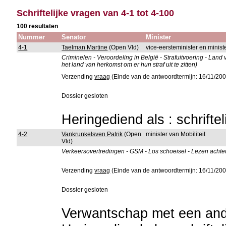
Schriftelijke vragen van 4-1 tot 4-100
100 resultaten
Nummer
Senator
Minister
4-1
Taelman Martine
(Open Vld)
vice-eersteminister en ministe
Criminelen - Veroordeling in België - Strafuitvoering - La
het land van herkomst om er hun straf uit te zitten)
Verzending
vraag
(Einde van de antwoordtermijn: 16/11/200
Dossier gesloten
Heringediend als : schrifte
4-2
Vankrunkelsven Patrik
(Open
minister van Mobiliteit
Vld)
Verkeersovertredingen - GSM - Los schoeisel - Lezen achter
Verzending
vraag
(Einde van de antwoordtermijn: 16/11/200
Dossier gesloten
Verwantschap met een ande