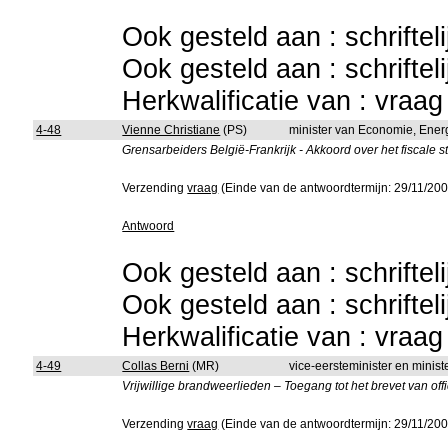
Ook gesteld aan : schriftel
Ook gesteld aan : schriftel
Herkwalificatie van : vraa
4-48
Vienne Christiane
(PS)
minister van Economie, Ener
Grensarbeiders België-Frankrijk - Akkoord over het fiscale st
Verzending
vraag
(Einde van de antwoordtermijn: 29/11/200
Antwoord
Ook gesteld aan : schriftel
Ook gesteld aan : schriftel
Herkwalificatie van : vraa
4-49
Collas Berni
(MR)
vice-eersteminister en minis
Vrijwillige brandweerlieden – Toegang tot het brevet van offi
Verzending
vraag
(Einde van de antwoordtermijn: 29/11/200