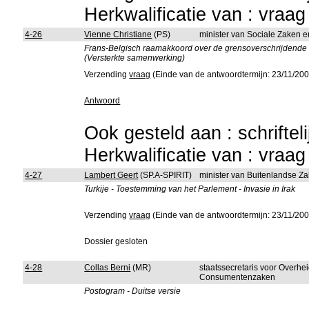
Herkwalificatie van : vraa
4-26
Vienne Christiane
(PS)
minister van Sociale Zaken 
Frans-Belgisch raamakkoord over de grensoverschrijdende
(Versterkte samenwerking)
Verzending
vraag
(Einde van de antwoordtermijn: 23/11/200
Antwoord
Ook gesteld aan : schriftel
Herkwalificatie van : vraa
4-27
Lambert Geert
(SP.A-SPIRIT)
minister van Buitenlandse Z
Turkije - Toestemming van het Parlement - Invasie in Irak
Verzending
vraag
(Einde van de antwoordtermijn: 23/11/200
Dossier gesloten
4-28
Collas Berni
(MR)
staatssecretaris voor Overhe
Consumentenzaken
Postogram - Duitse versie