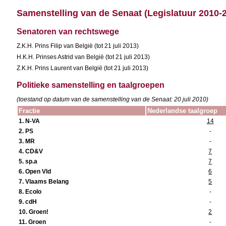
Samenstelling van de Senaat (Legislatuur 2010-
Senatoren van rechtswege
Z.K.H. Prins Filip van België (tot 21 juli 2013)
H.K.H. Prinses Astrid van België (tot 21 juli 2013)
Z.K.H. Prins Laurent van België (tot 21 juli 2013)
Politieke samenstelling en taalgroepen
(toestand op datum van de samenstelling van de Senaat: 20 juli 2010)
Fractie
Nederlandse taalgroep
1. N-VA
14
2. PS
-
3. MR
-
4. CD&V
7
5. sp.a
7
6. Open Vld
6
7. Vlaams Belang
5
8. Ecolo
-
9. cdH
-
10. Groen!
2
11. Groen
-