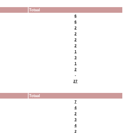
Totaal
6
6
2
2
2
2
1
3
1
2
-
27
Totaal
7
4
2
3
4
2