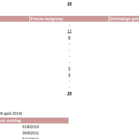
29
Franse taalgroep
Duitstalige g
-
12
8
-
-
-
-
5
4
-
-
29
28 april 2014)
um ontslag
31/8/2010
30/9/2011