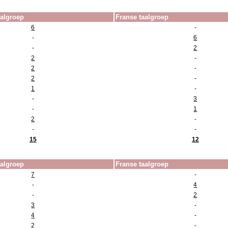
aalgroep
Franse taalgroep
6
-
-
6
-
2
2
-
2
-
2
-
1
-
-
3
-
1
2
-
-
-
15
12
aalgroep
Franse taalgroep
7
-
-
4
-
2
3
-
4
-
2
-