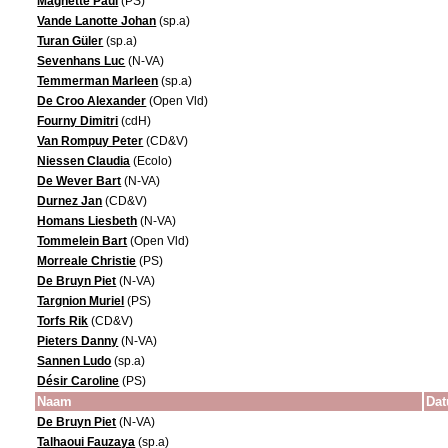
Magnette Paul
(PS)
Vande Lanotte Johan
(sp.a)
Turan Güler
(sp.a)
Sevenhans Luc
(N-VA)
Temmerman Marleen
(sp.a)
De Croo Alexander
(Open Vld)
Fourny Dimitri
(cdH)
Van Rompuy Peter
(CD&V)
Niessen Claudia
(Ecolo)
De Wever Bart
(N-VA)
Durnez Jan
(CD&V)
Homans Liesbeth
(N-VA)
Tommelein Bart
(Open Vld)
Morreale Christie
(PS)
De Bruyn Piet
(N-VA)
Targnion Muriel
(PS)
Torfs Rik
(CD&V)
Pieters Danny
(N-VA)
Sannen Ludo
(sp.a)
Désir Caroline
(PS)
Naam
Dat
De Bruyn Piet
(N-VA)
Talhaoui Fauzaya
(sp.a)