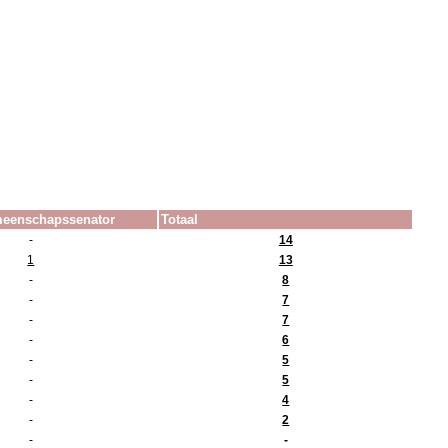
emeenschapssenator
Totaal
-
14
1
13
-
8
-
7
-
7
-
6
-
5
-
5
-
4
-
2
-
-