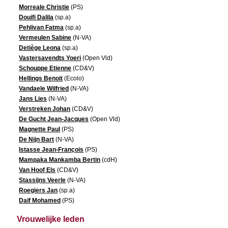
Morreale Christie
(PS)
Douifi Dalila
(sp.a)
Pehlivan Fatma
(sp.a)
Vermeulen Sabine
(N-VA)
Detiège Leona
(sp.a)
Vastersavendts Yoeri
(Open Vld)
Schouppe Etienne
(CD&V)
Hellings Benoit
(Ecolo)
Vandaele Wilfried
(N-VA)
Jans Lies
(N-VA)
Verstreken Johan
(CD&V)
De Gucht Jean-Jacques
(Open Vld)
Magnette Paul
(PS)
De Nijn Bart
(N-VA)
Istasse Jean-François
(PS)
Mampaka Mankamba Bertin
(cdH)
Van Hoof Els
(CD&V)
Stassijns Veerle
(N-VA)
Roegiers Jan
(sp.a)
Daif Mohamed
(PS)
Vrouwelijke leden