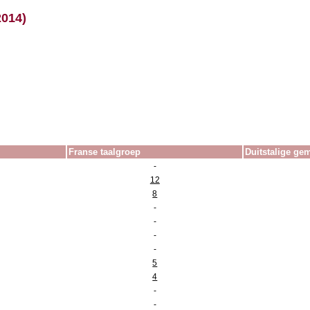
2014)
Franse taalgroep
Duitstalige g
-
12
8
-
-
-
-
5
4
-
-