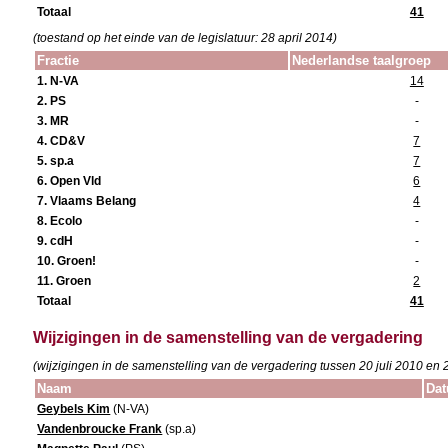
Totaal
41
(toestand op het einde van de legislatuur: 28 april 2014)
Fractie
Nederlandse taalgroep
1. N-VA
14
2. PS
-
3. MR
-
4. CD&V
7
5. sp.a
7
6. Open Vld
6
7. Vlaams Belang
4
8. Ecolo
-
9. cdH
-
10. Groen!
-
11. Groen
2
Totaal
41
Wijzigingen in de samenstelling van de vergadering
(wijzigingen in de samenstelling van de vergadering tussen 20 juli 2010 en 
Naam
Dat
Geybels Kim
(N-VA)
Vandenbroucke Frank
(sp.a)