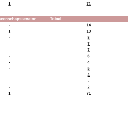
1
71
emeenschapssenator
Totaal
-
14
1
13
-
8
-
7
-
7
-
6
-
4
-
5
-
4
-
-
-
2
1
71