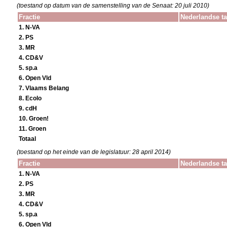
(toestand op datum van de samenstelling van de Senaat: 20 juli 2010)
Fractie
Nederlandse t
1. N-VA
2. PS
3. MR
4. CD&V
5. sp.a
6. Open Vld
7. Vlaams Belang
8. Ecolo
9. cdH
10. Groen!
11. Groen
Totaal
(toestand op het einde van de legislatuur: 28 april 2014)
Fractie
Nederlandse t
1. N-VA
2. PS
3. MR
4. CD&V
5. sp.a
6. Open Vld