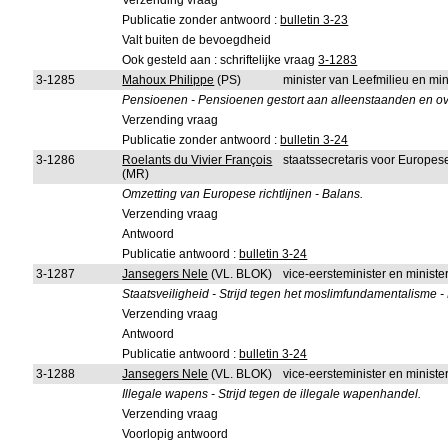
Verzending vraag
Publicatie zonder antwoord :
bulletin 3-23
Valt buiten de bevoegdheid
Ook gesteld aan : schriftelijke vraag
3-1283
3-1285
Mahoux Philippe
(PS)
minister van Leefmilieu en mi
Pensioenen - Pensioenen gestort aan alleenstaanden en ove
Verzending vraag
Publicatie zonder antwoord :
bulletin 3-24
3-1286
Roelants du Vivier François
staatssecretaris voor Europe
(MR)
Omzetting van Europese richtlijnen - Balans.
Verzending vraag
Antwoord
Publicatie antwoord :
bulletin 3-24
3-1287
Jansegers Nele
(VL. BLOK)
vice-eersteminister en minister
Staatsveiligheid - Strijd tegen het moslimfundamentalisme -
Verzending vraag
Antwoord
Publicatie antwoord :
bulletin 3-24
3-1288
Jansegers Nele
(VL. BLOK)
vice-eersteminister en minister
Illegale wapens - Strijd tegen de illegale wapenhandel.
Verzending vraag
Voorlopig antwoord