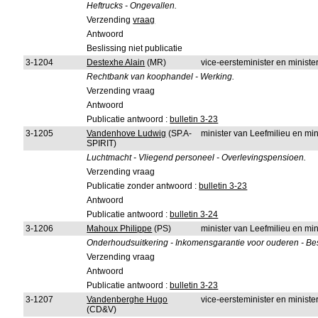
Heftrucks - Ongevallen.
Verzending
vraag
Antwoord
Beslissing niet publicatie
3-1204
Destexhe Alain
(MR)
vice-eersteminister en minister
Rechtbank van koophandel - Werking.
Verzending vraag
Antwoord
Publicatie antwoord :
bulletin 3-23
3-1205
Vandenhove Ludwig
(SP.A-
minister van Leefmilieu en mi
SPIRIT)
Luchtmacht - Vliegend personeel - Overlevingspensioen.
Verzending vraag
Publicatie zonder antwoord :
bulletin 3-23
Antwoord
Publicatie antwoord :
bulletin 3-24
3-1206
Mahoux Philippe
(PS)
minister van Leefmilieu en mi
Onderhoudsuitkering - Inkomensgarantie voor ouderen - Be
Verzending vraag
Antwoord
Publicatie antwoord :
bulletin 3-23
3-1207
Vandenberghe Hugo
vice-eersteminister en minister
(CD&V)