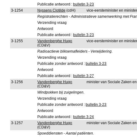
Publicatie antwoord :
bulletin 3-23
3-1254
Nyssens Clotilde
(cdH)
vice-eersteminister en ministe
Registratierechten - Administratieve samenwerking met Fra
Verzending vraag
Antwoord
Publicatie antwoord :
bulletin 3-23
3-1255
Vandenberghe Hugo
vice-eersteminister en minist
(CD&V)
Radioactieve bliksemafleiders - Verwijdering.
Verzending vraag
Publicatie zonder antwoord :
bulletin 3-23
Antwoord
Publicatie antwoord :
bulletin 3-27
3-1256
Vandenberghe Hugo
minister van Sociale Zaken e
(CD&V)
Windpokken bij zuigelingen.
Verzending vraag
Publicatie zonder antwoord :
bulletin 3-23
Antwoord
Publicatie antwoord :
bulletin 3-24
3-1257
Vandenberghe Hugo
minister van Sociale Zaken e
(CD&V)
Spoeddiensten - Aantal patiënten.