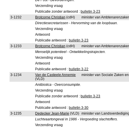
De Post - Bevorderingen.
Verzending vraag
Publicatie zonder antwoord :
bulletin 3-23
3-1232
Brotcorne Christian
(cdH)
minister van Ambtenarenzaken
Directiesecretarissen - Hervorming van de loopbaan.
Verzending vraag
Antwoord
Publicatie antwoord :
bulletin 3-23
3-1233
Brotcorne Christian
(cdH)
minister van Ambtenarenzaken
Menselijk potentieel - Ontwikkelingstrajecten.
Verzending vraag
Antwoord
Publicatie antwoord :
bulletin 3-22
3-1234
Van de Casteele Annemie
minister van Sociale Zaken e
(VLD)
Antibiotica - Overconsumptie.
Verzending vraag
Publicatie zonder antwoord :
bulletin 3-23
Antwoord
Publicatie antwoord :
bulletin 3-30
3-1235
Dedecker Jean-Marie
(VLD)
minister van Landsverdedigin
Luchtvaartongeval in 1986 - Vergoeding slachtoffers.
Verzending vraag