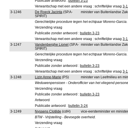
Publicatie antwoord :
bulletin 3-23
Verwantschap met een andere vraag : schriftelijke vraag
3-
3-1246
De Roeck Jacinta
(SP.A-
minister van Buitenlandse Za
SPIRIT)
Gerechtelijke procedure tegen het echtpaar Moreno-Garcia.
Verzending vraag
Publicatie zonder antwoord :
bulletin 3-23
Verwantschap met een andere vraag : schriftelijke vraag
3-
3-1247
Vandenberghe Lionel
(SP.A-
minister van Buitenlandse Za
SPIRIT)
Gerechtelijke procedure tegen het echtpaar Moreno-Garcia.
Verzending vraag
Publicatie zonder antwoord :
bulletin 3-23
Verwantschap met een andere vraag : schriftelijke vraag
3-
3-1248
Lizin Anne-Marie
(PS)
minister van Leefmilieu en mi
Weduwenpensioen - Onderofficier van het vliegend persone
Verzending vraag
Publicatie zonder antwoord :
bulletin 3-23
Antwoord
Publicatie antwoord :
bulletin 3-24
3-1249
Nyssens Clotilde
(cdH)
vice-eersteminister en ministe
BTW - Vrijstelling - Bevoegde overheid.
Verzending vraag