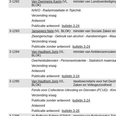
3-1292
Van Overmeire Karim
(VL.
minister van Landsverdedigin
BLOK)
NAVO - Radarinstallatie in Tsjechië.
Verzending vraag
Antwoord
Publicatie antwoord :
bulletin 3-24
3-1293
Jansegers Nele
(VL. BLOK)
minister van Sociale Zaken e
Zwangerschap - Gebruik van alcohol - Aandoeningen - Maa
Verzending vraag
Publicatie zonder antwoord :
bulletin 3-24
3-1294
Van Hauthem Joris
(VL.
minister van Ambtenarenzaken
BLOK)
Overheidsdiensten - Personeelssterkte - Statistisch materiaa
Verzending vraag
Antwoord
Publicatie antwoord :
bulletin 3-24
3-1295
Van Hauthem Joris
(VL.
staatssecretaris voor het Gez
BLOK)
Zaken en Volksgezondheid
Fonds voor Collectieve Uitrusting en Diensten (FCUD) - K
Verzending vraag
Publicatie zonder antwoord :
bulletin 3-24
Antwoord
Publicatie antwoord :
bulletin 3-26