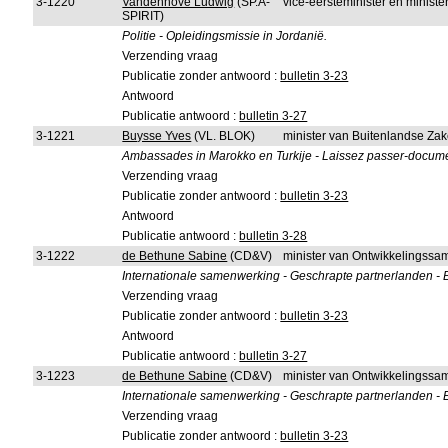
3-1220
Vandenhove Ludwig
(SP.A-
vice-eersteminister en minist
SPIRIT)
Politie - Opleidingsmissie in Jordanië.
Verzending vraag
Publicatie zonder antwoord :
bulletin 3-23
Antwoord
Publicatie antwoord :
bulletin 3-27
3-1221
Buysse Yves
(VL. BLOK)
minister van Buitenlandse Za
Ambassades in Marokko en Turkije - Laissez passer-docum
Verzending vraag
Publicatie zonder antwoord :
bulletin 3-23
Antwoord
Publicatie antwoord :
bulletin 3-28
3-1222
de Bethune Sabine
(CD&V)
minister van Ontwikkelingss
Internationale samenwerking - Geschrapte partnerlanden - 
Verzending vraag
Publicatie zonder antwoord :
bulletin 3-23
Antwoord
Publicatie antwoord :
bulletin 3-27
3-1223
de Bethune Sabine
(CD&V)
minister van Ontwikkelingss
Internationale samenwerking - Geschrapte partnerlanden - E
Verzending vraag
Publicatie zonder antwoord :
bulletin 3-23