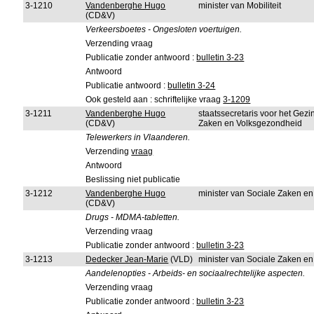
3-1210
Vandenberghe Hugo
minister van Mobiliteit
(CD&V)
Verkeersboetes - Ongesloten voertuigen.
Verzending vraag
Publicatie zonder antwoord :
bulletin 3-23
Antwoord
Publicatie antwoord :
bulletin 3-24
Ook gesteld aan : schriftelijke vraag
3-1209
3-1211
Vandenberghe Hugo
staatssecretaris voor het Gez
(CD&V)
Zaken en Volksgezondheid
Telewerkers in Vlaanderen.
Verzending
vraag
Antwoord
Beslissing niet publicatie
3-1212
Vandenberghe Hugo
minister van Sociale Zaken e
(CD&V)
Drugs - MDMA-tabletten.
Verzending vraag
Publicatie zonder antwoord :
bulletin 3-23
3-1213
Dedecker Jean-Marie
(VLD)
minister van Sociale Zaken e
Aandelenopties - Arbeids- en sociaalrechtelijke aspecten.
Verzending vraag
Publicatie zonder antwoord :
bulletin 3-23