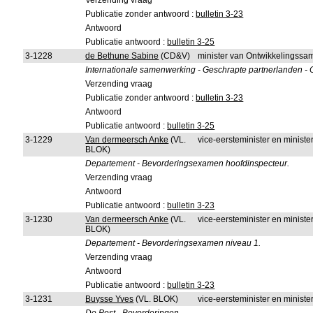
Verzending vraag
Publicatie zonder antwoord :
bulletin 3-23
Antwoord
Publicatie antwoord :
bulletin 3-25
3-1228
de Bethune Sabine
(CD&V)
minister van Ontwikkelingss
Internationale samenwerking - Geschrapte partnerlanden -
Verzending vraag
Publicatie zonder antwoord :
bulletin 3-23
Antwoord
Publicatie antwoord :
bulletin 3-25
3-1229
Van dermeersch Anke
(VL.
vice-eersteminister en ministe
BLOK)
Departement - Bevorderingsexamen hoofdinspecteur.
Verzending vraag
Antwoord
Publicatie antwoord :
bulletin 3-23
3-1230
Van dermeersch Anke
(VL.
vice-eersteminister en ministe
BLOK)
Departement - Bevorderingsexamen niveau 1.
Verzending vraag
Antwoord
Publicatie antwoord :
bulletin 3-23
3-1231
Buysse Yves
(VL. BLOK)
vice-eersteminister en minist