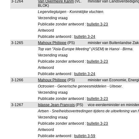
3-1264
Van Overmeire Karim
(VL.
minister van Landsverdedigin
BLOK)
Legervliegtuigen - Koninklijke vluchten.
Verzending vraag
Publicatie zonder antwoord :
bulletin 3-23
Antwoord
Publicatie antwoord :
bulletin 3-24
3-1265
Mahoux Philippe
(PS)
minister van Buitenlandse Za
Top van "Asia-Europe Meeting" (ASEM) te Hanoi - Birma.
Verzending vraag
Publicatie zonder antwoord :
bulletin 3-23
Antwoord
Publicatie antwoord :
bulletin 3-24
3-1266
Mahoux Philippe
(PS)
minister van Economie, Energ
Octrooien - Generische geneesmiddelen - Uitvoer.
Verzending vraag
Publicatie zonder antwoord :
bulletin 3-23
3-1267
Istasse Jean-François
(PS)
vice-eersteminister en minister
Artsen - Snelheidsovertredingen tijdens de uitoefening van
Verzending vraag
Publicatie zonder antwoord :
bulletin 3-23
Antwoord
Publicatie antwoord :
bulletin 3-59