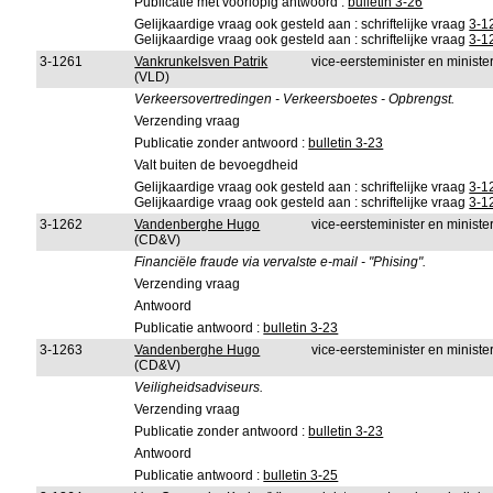
Publicatie met voorlopig antwoord :
bulletin 3-26
Gelijkaardige vraag ook gesteld aan : schriftelijke vraag
3-1
Gelijkaardige vraag ook gesteld aan : schriftelijke vraag
3-1
3-1261
Vankrunkelsven Patrik
vice-eersteminister en minist
(VLD)
Verkeersovertredingen - Verkeersboetes - Opbrengst.
Verzending vraag
Publicatie zonder antwoord :
bulletin 3-23
Valt buiten de bevoegdheid
Gelijkaardige vraag ook gesteld aan : schriftelijke vraag
3-1
Gelijkaardige vraag ook gesteld aan : schriftelijke vraag
3-1
3-1262
Vandenberghe Hugo
vice-eersteminister en ministe
(CD&V)
Financiële fraude via vervalste e-mail - "Phising".
Verzending vraag
Antwoord
Publicatie antwoord :
bulletin 3-23
3-1263
Vandenberghe Hugo
vice-eersteminister en minist
(CD&V)
Veiligheidsadviseurs.
Verzending vraag
Publicatie zonder antwoord :
bulletin 3-23
Antwoord
Publicatie antwoord :
bulletin 3-25