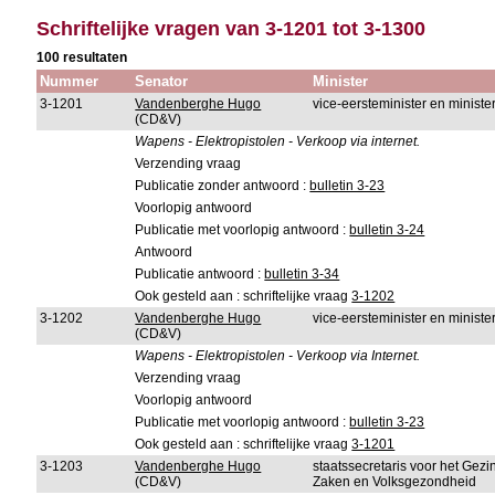
Schriftelijke vragen van 3-1201 tot 3-1300
100 resultaten
Nummer
Senator
Minister
3-1201
Vandenberghe Hugo
vice-eersteminister en minister
(CD&V)
Wapens - Elektropistolen - Verkoop via internet.
Verzending vraag
Publicatie zonder antwoord :
bulletin 3-23
Voorlopig antwoord
Publicatie met voorlopig antwoord :
bulletin 3-24
Antwoord
Publicatie antwoord :
bulletin 3-34
Ook gesteld aan : schriftelijke vraag
3-1202
3-1202
Vandenberghe Hugo
vice-eersteminister en minist
(CD&V)
Wapens - Elektropistolen - Verkoop via Internet.
Verzending vraag
Voorlopig antwoord
Publicatie met voorlopig antwoord :
bulletin 3-23
Ook gesteld aan : schriftelijke vraag
3-1201
3-1203
Vandenberghe Hugo
staatssecretaris voor het Gez
(CD&V)
Zaken en Volksgezondheid