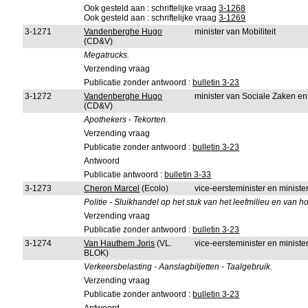
Ook gesteld aan : schriftelijke vraag
3-1268
Ook gesteld aan : schriftelijke vraag
3-1269
3-1271
Vandenberghe Hugo
minister van Mobiliteit
(CD&V)
Megatrucks.
Verzending vraag
Publicatie zonder antwoord :
bulletin 3-23
3-1272
Vandenberghe Hugo
minister van Sociale Zaken e
(CD&V)
Apothekers - Tekorten.
Verzending vraag
Publicatie zonder antwoord :
bulletin 3-23
Antwoord
Publicatie antwoord :
bulletin 3-33
3-1273
Cheron Marcel
(Ecolo)
vice-eersteminister en minist
Politie - Sluikhandel op het stuk van het leefmilieu en van 
Verzending vraag
Publicatie zonder antwoord :
bulletin 3-23
3-1274
Van Hauthem Joris
(VL.
vice-eersteminister en ministe
BLOK)
Verkeersbelasting - Aanslagbiljetten - Taalgebruik.
Verzending vraag
Publicatie zonder antwoord :
bulletin 3-23