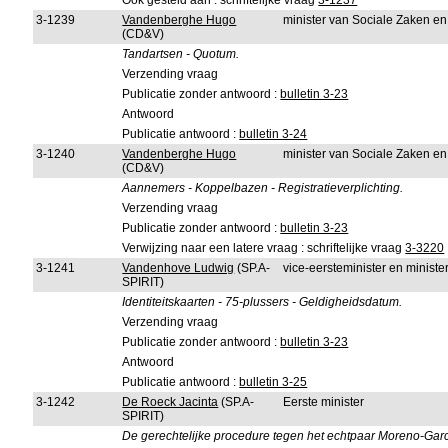
Ook gesteld aan : schriftelijke vraag
3-1237
3-1239
Vandenberghe Hugo
minister van Sociale Zaken e
(CD&V)
Tandartsen - Quotum.
Verzending vraag
Publicatie zonder antwoord :
bulletin 3-23
Antwoord
Publicatie antwoord :
bulletin 3-24
3-1240
Vandenberghe Hugo
minister van Sociale Zaken e
(CD&V)
Aannemers - Koppelbazen - Registratieverplichting.
Verzending vraag
Publicatie zonder antwoord :
bulletin 3-23
Verwijzing naar een latere vraag : schriftelijke vraag
3-3220
3-1241
Vandenhove Ludwig
(SP.A-
vice-eersteminister en minist
SPIRIT)
Identiteitskaarten - 75-plussers - Geldigheidsdatum.
Verzending vraag
Publicatie zonder antwoord :
bulletin 3-23
Antwoord
Publicatie antwoord :
bulletin 3-25
3-1242
De Roeck Jacinta
(SP.A-
Eerste minister
SPIRIT)
De gerechtelijke procedure tegen het echtpaar Moreno-Garc