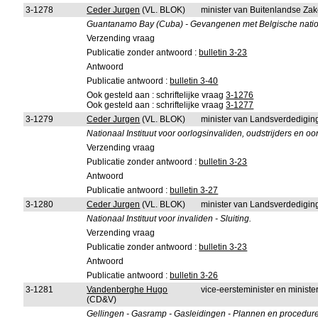
3-1278
Ceder Jurgen
(VL. BLOK)
minister van Buitenlandse Za
Guantanamo Bay (Cuba) - Gevangenen met Belgische nationa
Verzending vraag
Publicatie zonder antwoord :
bulletin 3-23
Antwoord
Publicatie antwoord :
bulletin 3-40
Ook gesteld aan : schriftelijke vraag
3-1276
Ook gesteld aan : schriftelijke vraag
3-1277
3-1279
Ceder Jurgen
(VL. BLOK)
minister van Landsverdedigin
Nationaal Instituut voor oorlogsinvaliden, oudstrijders en o
Verzending vraag
Publicatie zonder antwoord :
bulletin 3-23
Antwoord
Publicatie antwoord :
bulletin 3-27
3-1280
Ceder Jurgen
(VL. BLOK)
minister van Landsverdedigin
Nationaal Instituut voor invaliden - Sluiting.
Verzending vraag
Publicatie zonder antwoord :
bulletin 3-23
Antwoord
Publicatie antwoord :
bulletin 3-26
3-1281
Vandenberghe Hugo
vice-eersteminister en minist
(CD&V)
Gellingen - Gasramp - Gasleidingen - Plannen en procedure