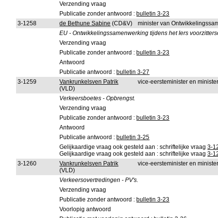
Verzending vraag
Publicatie zonder antwoord :
bulletin 3-23
3-1258
de Bethune Sabine
(CD&V)
minister van Ontwikkelingss
EU - Ontwikkelingssamenwerking tijdens het Iers voorzitter
Verzending vraag
Publicatie zonder antwoord :
bulletin 3-23
Antwoord
Publicatie antwoord :
bulletin 3-27
3-1259
Vankrunkelsven Patrik
vice-eersteminister en ministe
(VLD)
Verkeersboetes - Opbrengst.
Verzending vraag
Publicatie zonder antwoord :
bulletin 3-23
Antwoord
Publicatie antwoord :
bulletin 3-25
Gelijkaardige vraag ook gesteld aan : schriftelijke vraag
3-1
Gelijkaardige vraag ook gesteld aan : schriftelijke vraag
3-1
3-1260
Vankrunkelsven Patrik
vice-eersteminister en minister
(VLD)
Verkeersovertredingen - PV's.
Verzending vraag
Publicatie zonder antwoord :
bulletin 3-23
Voorlopig antwoord