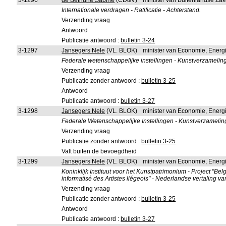
3-1296
de Bethune Sabine
(CD&V)
minister van Buitenlandse Za
Internationale verdragen - Ratificatie - Achterstand.
Verzending vraag
Antwoord
Publicatie antwoord :
bulletin 3-24
3-1297
Jansegers Nele
(VL. BLOK)
minister van Economie, Energ
Federale wetenschappelijke instellingen - Kunstverzamelinge
Verzending vraag
Publicatie zonder antwoord :
bulletin 3-25
Antwoord
Publicatie antwoord :
bulletin 3-27
3-1298
Jansegers Nele
(VL. BLOK)
minister van Economie, Energ
Federale Wetenschappelijke Instellingen - Kunstverzamelin
Verzending vraag
Publicatie zonder antwoord :
bulletin 3-25
Valt buiten de bevoegdheid
3-1299
Jansegers Nele
(VL. BLOK)
minister van Economie, Energ
Koninklijk Instituut voor het Kunstpatrimonium - Project "Bel
informatisé des Artistes liégeois" - Nederlandse vertaling van
Verzending vraag
Publicatie zonder antwoord :
bulletin 3-25
Antwoord
Publicatie antwoord :
bulletin 3-27