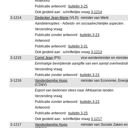
Antwoord
Publicatie antwoord :
bulletin 3-25
Ook gesteld aan : schriftelijke vraag
3-1214
3-1214
Dedecker Jean-Marie
(VLD)
minister van Werk
Aandelenopties - Arbeids- en sociaalrechtelijke aspecten.
Verzending vraag
Publicatie zonder antwoord :
bulletin 3-23
Antwoord
Publicatie antwoord :
bulletin 3-31
Ook gesteld aan : schriftelijke vraag
3-1213
3-1215
Cornil Jean
(PS)
vice-eersteminister en ministe
Eenmalige bevrijdende aangifte van een aantal overheidsdi
Verzending vraag
Publicatie zonder antwoord :
bulletin 3-23
3-1216
Vandenberghe Hugo
minister van Economie, Energ
(CD&V)
Export van bedorven vlees naar Afrikaanse landen.
Verzending vraag
Publicatie zonder antwoord :
bulletin 3-23
Antwoord
Publicatie antwoord :
bulletin 3-25
Ook gesteld aan : schriftelijke vraag
3-1217
3-1217
Vandenberghe Hugo
minister van Sociale Zaken e