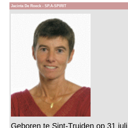
Jacinta De Roeck - SP.A-SPIRIT
Geboren te Sint-Truiden op 31 jul