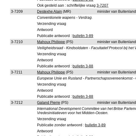
Ook gesteld aan : schriftelijke vraag
3-7207
3-7209
Destexhe Alain
(MR)
minister van Buitenlan
Conventionele wapens - Verdrag.
Verzending vraag
Antwoord
Publicatie antwoord :
bulletin 3-89
3-7210
Mahoux Philippe
(PS)
minister van Buitenlan
Veiligheidsraad - Kindsoldaten - Facultatief Protocol bij het 
Verzending vraag
Antwoord
Publicatie antwoord :
bulletin 3-88
3-7211
Mahoux Philippe
(PS)
minister van Buitenlan
Europese Unie en Rusland - Partnerschapsovereenkomst -
Verzending vraag
Antwoord
Publicatie antwoord :
bulletin 3-88
3-7212
Galand Pierre
(PS)
minister van Buitenlan
International Development Committee van het Britse Parleme
Vredesinitiatieven voor het Midden-Oosten.
Verzending vraag
Publicatie zonder antwoord :
bulletin 3-89
Antwoord