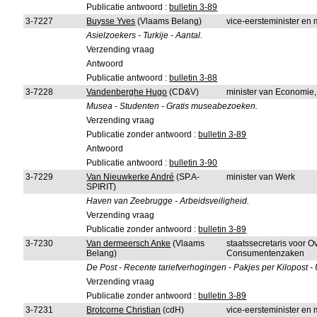
Publicatie antwoord :
bulletin 3-89
3-7227
Buysse Yves
(Vlaams Belang)
vice-eersteminister en
Asielzoekers - Turkije - Aantal.
Verzending vraag
Antwoord
Publicatie antwoord :
bulletin 3-88
3-7228
Vandenberghe Hugo
(CD&V)
minister van Economie
Musea - Studenten - Gratis museabezoeken.
Verzending vraag
Publicatie zonder antwoord :
bulletin 3-89
Antwoord
Publicatie antwoord :
bulletin 3-90
3-7229
Van Nieuwkerke André
(SP.A-
minister van Werk
SPIRIT)
Haven van Zeebrugge - Arbeidsveiligheid.
Verzending vraag
Publicatie zonder antwoord :
bulletin 3-89
3-7230
Van dermeersch Anke
(Vlaams
staatssecretaris voor 
Belang)
Consumentenzaken
De Post - Recente tariefverhogingen - Pakjes per Kilopost - 
Verzending vraag
Publicatie zonder antwoord :
bulletin 3-89
3-7231
Brotcorne Christian
(cdH)
vice-eersteminister en 