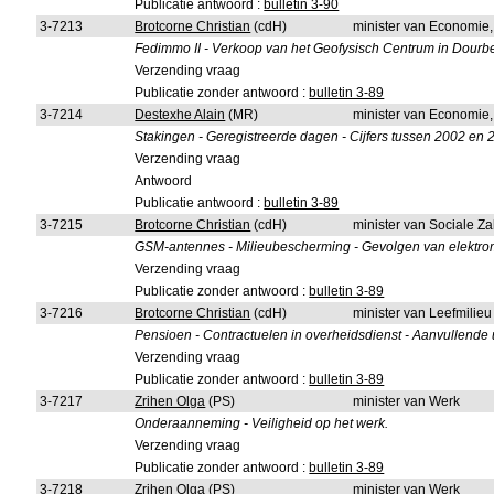
Publicatie antwoord :
bulletin 3-90
3-7213
Brotcorne Christian
(cdH)
minister van Economie
Fedimmo II - Verkoop van het Geofysisch Centrum in Dourb
Verzending vraag
Publicatie zonder antwoord :
bulletin 3-89
3-7214
Destexhe Alain
(MR)
minister van Economie
Stakingen - Geregistreerde dagen - Cijfers tussen 2002 en 
Verzending vraag
Antwoord
Publicatie antwoord :
bulletin 3-89
3-7215
Brotcorne Christian
(cdH)
minister van Sociale Z
GSM-antennes - Milieubescherming - Gevolgen van elektroma
Verzending vraag
Publicatie zonder antwoord :
bulletin 3-89
3-7216
Brotcorne Christian
(cdH)
minister van Leefmilie
Pensioen - Contractuelen in overheidsdienst - Aanvullende u
Verzending vraag
Publicatie zonder antwoord :
bulletin 3-89
3-7217
Zrihen Olga
(PS)
minister van Werk
Onderaanneming - Veiligheid op het werk.
Verzending vraag
Publicatie zonder antwoord :
bulletin 3-89
3-7218
Zrihen Olga
(PS)
minister van Werk