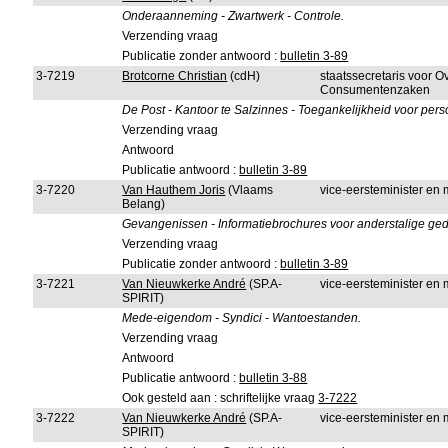
Onderaanneming - Zwartwerk - Controle.
Verzending vraag
Publicatie zonder antwoord :
bulletin 3-89
3-7219
Brotcorne Christian
(cdH)
staatssecretaris voor 
Consumentenzaken
De Post - Kantoor te Salzinnes - Toegankelijkheid voor pers
Verzending vraag
Antwoord
Publicatie antwoord :
bulletin 3-89
3-7220
Van Hauthem Joris
(Vlaams
vice-eersteminister en m
Belang)
Gevangenissen - Informatiebrochures voor anderstalige ge
Verzending vraag
Publicatie zonder antwoord :
bulletin 3-89
3-7221
Van Nieuwkerke André
(SP.A-
vice-eersteminister en m
SPIRIT)
Mede-eigendom - Syndici - Wantoestanden.
Verzending vraag
Antwoord
Publicatie antwoord :
bulletin 3-88
Ook gesteld aan : schriftelijke vraag
3-7222
3-7222
Van Nieuwkerke André
(SP.A-
vice-eersteminister en
SPIRIT)