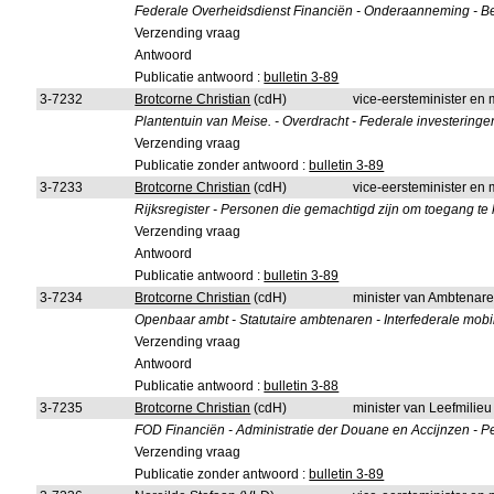
Federale Overheidsdienst Financiën - Onderaanneming - Bed
Verzending vraag
Antwoord
Publicatie antwoord :
bulletin 3-89
3-7232
Brotcorne Christian
(cdH)
vice-eersteminister en 
Plantentuin van Meise. - Overdracht - Federale investeringe
Verzending vraag
Publicatie zonder antwoord :
bulletin 3-89
3-7233
Brotcorne Christian
(cdH)
vice-eersteminister en
Rijksregister - Personen die gemachtigd zijn om toegang te
Verzending vraag
Antwoord
Publicatie antwoord :
bulletin 3-89
3-7234
Brotcorne Christian
(cdH)
minister van Ambtenare
Openbaar ambt - Statutaire ambtenaren - Interfederale mobili
Verzending vraag
Antwoord
Publicatie antwoord :
bulletin 3-88
3-7235
Brotcorne Christian
(cdH)
minister van Leefmilie
FOD Financiën - Administratie der Douane en Accijnzen - P
Verzending vraag
Publicatie zonder antwoord :
bulletin 3-89