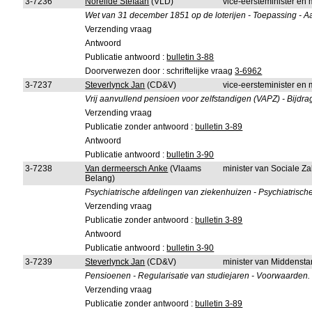
3-7236
Noreilde Stefaan
(VLD)
vice-eersteminister en m
Wet van 31 december 1851 op de loterijen - Toepassing - 
Verzending vraag
Antwoord
Publicatie antwoord :
bulletin 3-88
Doorverwezen door : schriftelijke vraag
3-6962
3-7237
Steverlynck Jan
(CD&V)
vice-eersteminister en 
Vrij aanvullend pensioen voor zelfstandigen (VAPZ) - Bijdrag
Verzending vraag
Publicatie zonder antwoord :
bulletin 3-89
Antwoord
Publicatie antwoord :
bulletin 3-90
3-7238
Van dermeersch Anke
(Vlaams
minister van Sociale Z
Belang)
Psychiatrische afdelingen van ziekenhuizen - Psychiatrisch
Verzending vraag
Publicatie zonder antwoord :
bulletin 3-89
Antwoord
Publicatie antwoord :
bulletin 3-90
3-7239
Steverlynck Jan
(CD&V)
minister van Middenst
Pensioenen - Regularisatie van studiejaren - Voorwaarden.
Verzending vraag
Publicatie zonder antwoord :
bulletin 3-89