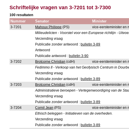
Schriftelijke vragen van 3-7201 tot 3-7300
100 resultaten
Nummer
Senator
Minister
3-7201
Mahoux Philippe
(PS)
vice-eersteminister en m
Milieudelicten - Voorstel voor een Europese richtlijn - Uitvoe
Verzending vraag
Publicatie zonder antwoord :
bulletin 3-89
Antwoord
Publicatie antwoord :
bulletin 3-90
3-7202
Brotcorne Christian
(cdH)
vice-eersteminister en 
Fedimmo II - Verkoop van het Geofysisch Centrum in Dourb
Verzending vraag
Publicatie zonder antwoord :
bulletin 3-89
3-7203
Brotcorne Christian
(cdH)
vice-eersteminister en 
Administratieve beroepen - Vertegenwoordiging van de Sta
Verzending vraag
Publicatie zonder antwoord :
bulletin 3-89
3-7204
Cornil Jean
(PS)
vice-eersteminister en 
Ethisch beleggen - Initiatieven van de overheden.
Verzending vraag
Publicatie zonder antwoord :
bulletin 3-89