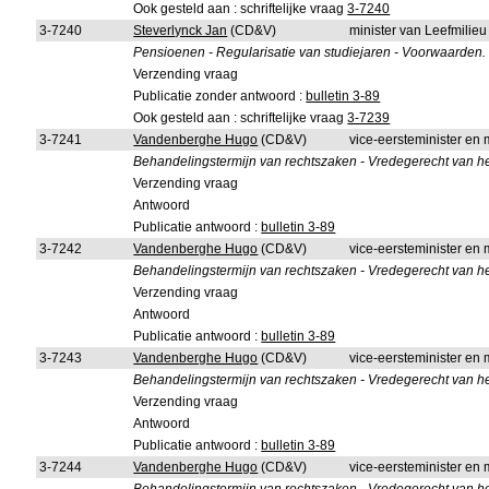
Ook gesteld aan : schriftelijke vraag
3-7240
3-7240
Steverlynck Jan
(CD&V)
minister van Leefmilie
Pensioenen - Regularisatie van studiejaren - Voorwaarden.
Verzending vraag
Publicatie zonder antwoord :
bulletin 3-89
Ook gesteld aan : schriftelijke vraag
3-7239
3-7241
Vandenberghe Hugo
(CD&V)
vice-eersteminister en m
Behandelingstermijn van rechtszaken - Vredegerecht van he
Verzending vraag
Antwoord
Publicatie antwoord :
bulletin 3-89
3-7242
Vandenberghe Hugo
(CD&V)
vice-eersteminister en m
Behandelingstermijn van rechtszaken - Vredegerecht van h
Verzending vraag
Antwoord
Publicatie antwoord :
bulletin 3-89
3-7243
Vandenberghe Hugo
(CD&V)
vice-eersteminister en m
Behandelingstermijn van rechtszaken - Vredegerecht van he
Verzending vraag
Antwoord
Publicatie antwoord :
bulletin 3-89
3-7244
Vandenberghe Hugo
(CD&V)
vice-eersteminister en m