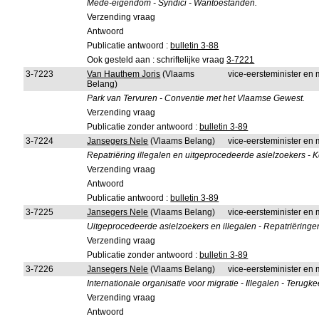
Mede-eigendom - Syndici - Wantoestanden.
Verzending vraag
Antwoord
Publicatie antwoord :
bulletin 3-88
Ook gesteld aan : schriftelijke vraag
3-7221
3-7223
Van Hauthem Joris
(Vlaams
vice-eersteminister en 
Belang)
Park van Tervuren - Conventie met het Vlaamse Gewest.
Verzending vraag
Publicatie zonder antwoord :
bulletin 3-89
3-7224
Jansegers Nele
(Vlaams Belang)
vice-eersteminister en
Repatriëring illegalen en uitgeprocedeerde asielzoekers - Ko
Verzending vraag
Antwoord
Publicatie antwoord :
bulletin 3-89
3-7225
Jansegers Nele
(Vlaams Belang)
vice-eersteminister en
Uitgeprocedeerde asielzoekers en illegalen - Repatriëringe
Verzending vraag
Publicatie zonder antwoord :
bulletin 3-89
3-7226
Jansegers Nele
(Vlaams Belang)
vice-eersteminister en
Internationale organisatie voor migratie - Illegalen - Terug
Verzending vraag
Antwoord