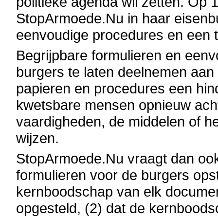
politieke agenda wil zetten. Op 
StopArmoede.Nu in haar eisenbu
eenvoudige procedures en een to
Begrijpbare formulieren en eenv
burgers te laten deelnemen aan
papieren en procedures een hin
kwetsbare mensen opnieuw acht
vaardigheden, de middelen of h
wijzen.
StopArmoede.Nu vraagt dan ook
formulieren voor de burgers opste
kernboodschap van elk document
opgesteld, (2) dat de kernboodsc