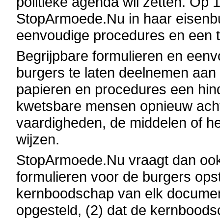
politieke agenda wil zetten. Op 
StopArmoede.Nu in haar eisenbu
eenvoudige procedures en een to
Begrijpbare formulieren en eenv
burgers te laten deelnemen aan
papieren en procedures een hin
kwetsbare mensen opnieuw acht
vaardigheden, de middelen of h
wijzen.
StopArmoede.Nu vraagt dan ook
formulieren voor de burgers opste
kernboodschap van elk document
opgesteld, (2) dat de kernboodsc