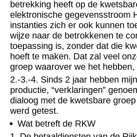
betrekking heeft op de kwetsba
elektronische gegevensstroom H
instanties zich er ook kunnen t
wijze naar de betrokkenen te c
toepassing is, zonder dat die k
hoeft te maken.
Dat zal veel on
groep waarover we het hebben
2.-3.-4.
Sinds 2 jaar hebben mijn
productie, “verklaringen” genoem
dialoog met de kwetsbare groep
werd getest.
Wat betreft de RKW
1.
De betaaldiensten van de Rijk