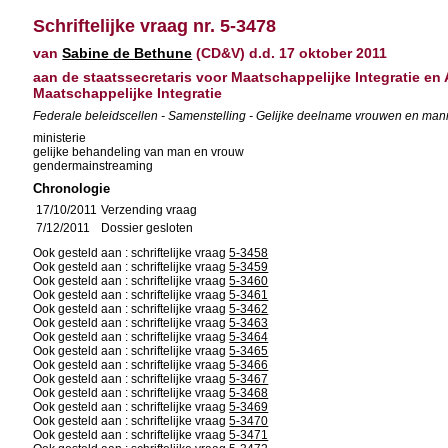
Schriftelijke vraag nr. 5-3478
van
Sabine de Bethune
(CD&V) d.d. 17 oktober 2011
aan de staatssecretaris voor Maatschappelijke Integratie e
Maatschappelijke Integratie
Federale beleidscellen - Samenstelling - Gelijke deelname vrouwen en man
ministerie
gelijke behandeling van man en vrouw
gendermainstreaming
Chronologie
17/10/2011
Verzending vraag
7/12/2011
Dossier gesloten
Ook gesteld aan : schriftelijke vraag
5-3458
Ook gesteld aan : schriftelijke vraag
5-3459
Ook gesteld aan : schriftelijke vraag
5-3460
Ook gesteld aan : schriftelijke vraag
5-3461
Ook gesteld aan : schriftelijke vraag
5-3462
Ook gesteld aan : schriftelijke vraag
5-3463
Ook gesteld aan : schriftelijke vraag
5-3464
Ook gesteld aan : schriftelijke vraag
5-3465
Ook gesteld aan : schriftelijke vraag
5-3466
Ook gesteld aan : schriftelijke vraag
5-3467
Ook gesteld aan : schriftelijke vraag
5-3468
Ook gesteld aan : schriftelijke vraag
5-3469
Ook gesteld aan : schriftelijke vraag
5-3470
Ook gesteld aan : schriftelijke vraag
5-3471