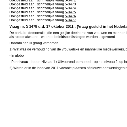
Ook gesteld aan : schriftelijke vraag
5-3472
Ook gesteld aan : schriftelijke vraag
5-3473
Ook gesteld aan : schriftelijke vraag
5-3474
Ook gesteld aan : schriftelijke vraag
5-3475
Ook gesteld aan : schriftelijke vraag
5-3476
Ook gesteld aan : schriftelijke vraag
5-3477
Vraag nr. 5-3478 d.d. 17 oktober 2011 : (Vraag gesteld in het Nederl
De paritaire democratie, die een gelijke deelname van vrouwen en mannen i
als stroomafwaarts - waar de beleidsbeslissingen worden uitgevoerd.
Daarom had ik graag vernomen:
1) Wat was de verhouding van de vrouwelijke en mannelijke medewerkers, b
- In globo
- Per niveau : Leden Niveau 1 / Uitvoerend personeel : op het niveau 2, op he
2) Waren er in de loop van 2011 vacante plaatsen of nieuwe aanwervingen