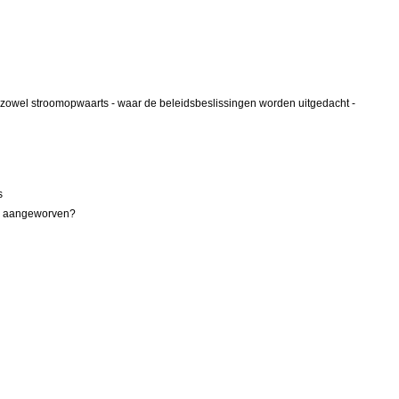
t zowel stroomopwaarts - waar de beleidsbeslissingen worden uitgedacht -
s
en aangeworven?