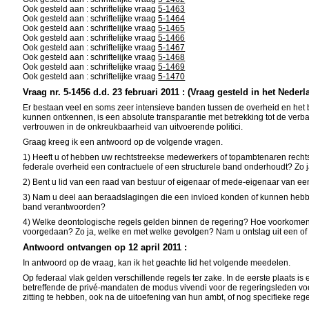
Ook gesteld aan : schriftelijke vraag
5-1463
Ook gesteld aan : schriftelijke vraag
5-1464
Ook gesteld aan : schriftelijke vraag
5-1465
Ook gesteld aan : schriftelijke vraag
5-1466
Ook gesteld aan : schriftelijke vraag
5-1467
Ook gesteld aan : schriftelijke vraag
5-1468
Ook gesteld aan : schriftelijke vraag
5-1469
Ook gesteld aan : schriftelijke vraag
5-1470
Vraag nr. 5-1456 d.d. 23 februari 2011 : (Vraag gesteld in het Nederl
Er bestaan veel en soms zeer intensieve banden tussen de overheid en het be
kunnen ontkennen, is een absolute transparantie met betrekking tot de verb
vertrouwen in de onkreukbaarheid van uitvoerende politici.
Graag kreeg ik een antwoord op de volgende vragen.
1) Heeft u of hebben uw rechtstreekse medewerkers of topambtenaren recht
federale overheid een contractuele of een structurele band onderhoudt? Zo j
2) Bent u lid van een raad van bestuur of eigenaar of mede-eigenaar van een
3) Nam u deel aan beraadslagingen die een invloed konden of kunnen hebben 
band verantwoorden?
4) Welke deontologische regels gelden binnen de regering? Hoe voorkomen
voorgedaan? Zo ja, welke en met welke gevolgen? Nam u ontslag uit een o
Antwoord ontvangen op 12 april 2011 :
In antwoord op de vraag, kan ik het geachte lid het volgende meedelen.
Op federaal vlak gelden verschillende regels ter zake. In de eerste plaats 
betreffende de privé-mandaten de modus vivendi voor de regeringsleden voo
zitting te hebben, ook na de uitoefening van hun ambt, of nog specifieke r