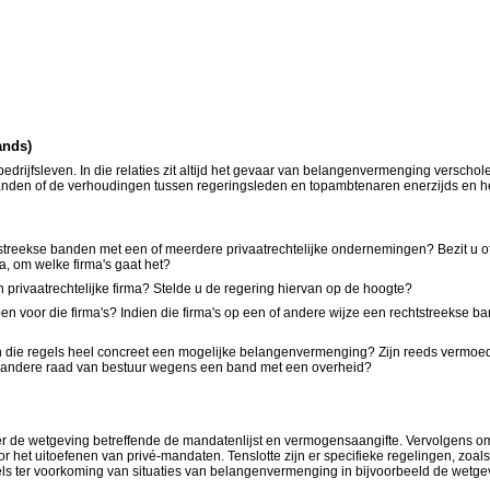
ands)
drijfsleven. In die relaties zit altijd het gevaar van belangenvermenging verscho
anden of de verhoudingen tussen regeringsleden en topambtenaren enerzijds en het 
streekse banden met een of meerdere privaatrechtelijke ondernemingen? Bezit u 
a, om welke firma's gaat het?
 privaatrechtelijke firma? Stelde u de regering hiervan op de hoogte?
voor die firma's? Indien die firma's op een of andere wijze een rechtstreekse ba
 die regels heel concreet een mogelijke belangenvermenging? Zijn reeds vermoe
f andere raad van bestuur wegens een band met een overheid?
is er de wetgeving betreffende de mandatenlijst en vermogensaangifte. Vervolgens 
r het uitoefenen van privé-mandaten. Tenslotte zijn er specifieke regelingen, zo
egels ter voorkoming van situaties van belangenvermenging in bijvoorbeeld de wetg