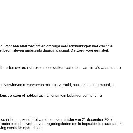
len. Voor een alert toezicht en om vage verdachtmakingen met kracht te
bedrijfsleven anderzijds daarom cruciaal. Dat zorgt voor een sterk
of bezitten uw rechtstreekse medewerkers aandelen van firma's waarmee de
nd verwierven of verwerven met de overheid, hoe kan u die persoonlijke
dens gerezen of hebben zich al feiten van belangenvermenging
omschrijft de omzendbrief van de eerste minister van 21 december 2007
als onder meer het verbod voor regeringsleden om in bepaalde bestuursraden
eving overheidsopdrachten.