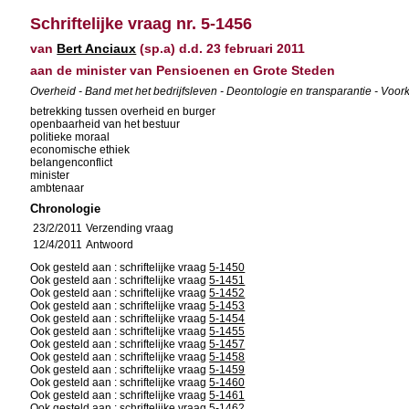
Schriftelijke vraag nr. 5-1456
van
Bert Anciaux
(sp.a) d.d. 23 februari 2011
aan de minister van Pensioenen en Grote Steden
Overheid - Band met het bedrijfsleven - Deontologie en transparantie - V
betrekking tussen overheid en burger
openbaarheid van het bestuur
politieke moraal
economische ethiek
belangenconflict
minister
ambtenaar
Chronologie
23/2/2011
Verzending vraag
12/4/2011
Antwoord
Ook gesteld aan : schriftelijke vraag
5-1450
Ook gesteld aan : schriftelijke vraag
5-1451
Ook gesteld aan : schriftelijke vraag
5-1452
Ook gesteld aan : schriftelijke vraag
5-1453
Ook gesteld aan : schriftelijke vraag
5-1454
Ook gesteld aan : schriftelijke vraag
5-1455
Ook gesteld aan : schriftelijke vraag
5-1457
Ook gesteld aan : schriftelijke vraag
5-1458
Ook gesteld aan : schriftelijke vraag
5-1459
Ook gesteld aan : schriftelijke vraag
5-1460
Ook gesteld aan : schriftelijke vraag
5-1461
Ook gesteld aan : schriftelijke vraag
5-1462