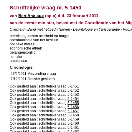
Schriftelijke vraag nr. 5-1450
van
Bert Anciaux
(sp.a) d.d. 23 februari 2011
aan de eerste minister, belast met de Coördinatie van het Mig
Overheid - Band met het bedrijfsleven - Deontologie en transparantie - V
betrekking tussen overheid en burger
openbaarheid van het bestuur
politieke moraal
economische ethiek
belangenconflict
minister
ambtenaar
Chronologie
23/2/2011
Verzending vraag
7/12/2011
Dossier gesloten
Ook gesteld aan : schriftelijke vraag
5-1451
Ook gesteld aan : schriftelijke vraag
5-1452
Ook gesteld aan : schriftelijke vraag
5-1453
Ook gesteld aan : schriftelijke vraag
5-1454
Ook gesteld aan : schriftelijke vraag
5-1455
Ook gesteld aan : schriftelijke vraag
5-1456
Ook gesteld aan : schriftelijke vraag
5-1457
Ook gesteld aan : schriftelijke vraag
5-1458
Ook gesteld aan : schriftelijke vraag
5-1459
Ook gesteld aan : schriftelijke vraag
5-1460
Ook gesteld aan : schriftelijke vraag
5-1461
Ook gesteld aan : schriftelijke vraag
5-1462