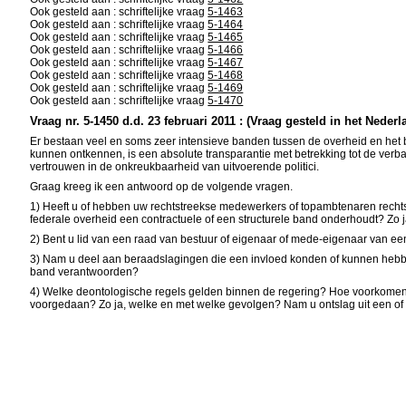
Ook gesteld aan : schriftelijke vraag
5-1463
Ook gesteld aan : schriftelijke vraag
5-1464
Ook gesteld aan : schriftelijke vraag
5-1465
Ook gesteld aan : schriftelijke vraag
5-1466
Ook gesteld aan : schriftelijke vraag
5-1467
Ook gesteld aan : schriftelijke vraag
5-1468
Ook gesteld aan : schriftelijke vraag
5-1469
Ook gesteld aan : schriftelijke vraag
5-1470
Vraag nr. 5-1450 d.d. 23 februari 2011 : (Vraag gesteld in het Nederl
Er bestaan veel en soms zeer intensieve banden tussen de overheid en het be
kunnen ontkennen, is een absolute transparantie met betrekking tot de verb
vertrouwen in de onkreukbaarheid van uitvoerende politici.
Graag kreeg ik een antwoord op de volgende vragen.
1) Heeft u of hebben uw rechtstreekse medewerkers of topambtenaren recht
federale overheid een contractuele of een structurele band onderhoudt? Zo j
2) Bent u lid van een raad van bestuur of eigenaar of mede-eigenaar van een
3) Nam u deel aan beraadslagingen die een invloed konden of kunnen hebben 
band verantwoorden?
4) Welke deontologische regels gelden binnen de regering? Hoe voorkomen
voorgedaan? Zo ja, welke en met welke gevolgen? Nam u ontslag uit een o