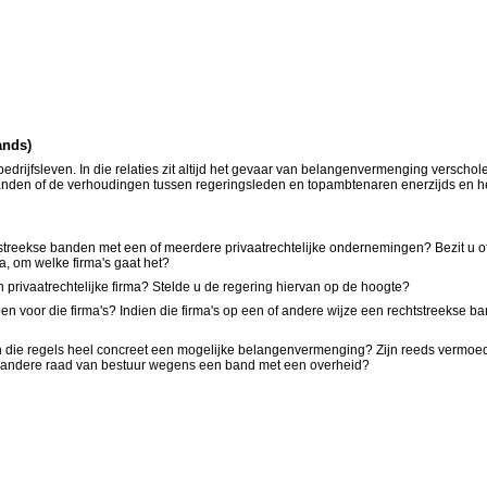
ands)
drijfsleven. In die relaties zit altijd het gevaar van belangenvermenging verscho
anden of de verhoudingen tussen regeringsleden en topambtenaren enerzijds en het 
streekse banden met een of meerdere privaatrechtelijke ondernemingen? Bezit u 
a, om welke firma's gaat het?
 privaatrechtelijke firma? Stelde u de regering hiervan op de hoogte?
voor die firma's? Indien die firma's op een of andere wijze een rechtstreekse ba
 die regels heel concreet een mogelijke belangenvermenging? Zijn reeds vermoe
f andere raad van bestuur wegens een band met een overheid?