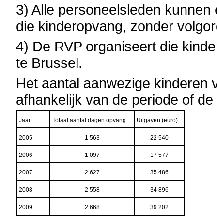
3) Alle personeelsleden kunnen
die kinderopvang, zonder volgor
4) De RVP organiseert die kinder
te Brussel.
Het aantal aanwezige kinderen ve
afhankelijk van de periode of de
Jaar
Totaal aantal dagen opvang
Uitgaven (euro)
2005
1 563
22 540
2006
1 097
17 577
2007
2 627
35 486
2008
2 558
34 896
2009
2 668
39 202