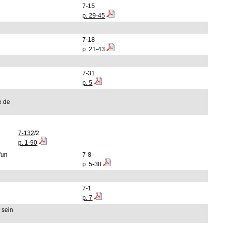
7-15
p. 29-45
7-18
p. 21-43
7-31
p. 5
e de
7-132
/2
p. 1-90
'un
7-8
p. 5-38
7-1
p. 7
 sein