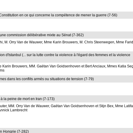
 la Constitution en ce qui concerne la compétence de mener la guerre (7-56)
'une commission délibérative mixte au Sénat (7-362)
chi, M. Orry Van de Wauwer, Mme Karin Brouwers, M. Chris Steenwegen, Mme Fari
 d'Istanbul (... sur la lutte contre la violence à l'égard des femmes et la violence
e Karin Brouwers, MM. Gaëtan Van Goidsenhoven et Bert Anciaux, Mmes Katia Seg
ems
mes dans les conflits armés ou situations de tension (7-79)
à la peine de mort en Iran (7-173)
uter, MM. Orry Van de Wauwer, Gaëtan Van Goidsenhoven et Stijn Bex, Mme Latif
Annick Lambrecht
en Hongrie (7-282)