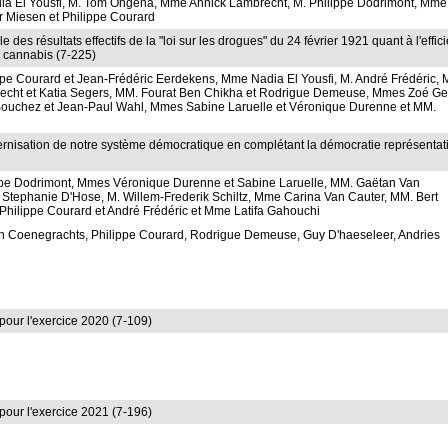
ia El Yousfi, M. Tom Ongena, Mme Annick Lambrecht, M. Philippe Dodrimont, Mme
r Miesen et Philippe Courard
des résultats effectifs de la "loi sur les drogues" du 24 février 1921 quant à l'effic
e cannabis (7-225)
pe Courard et Jean-Frédéric Eerdekens, Mme Nadia El Yousfi, M. André Frédéric,
brecht et Katia Segers, MM. Fourat Ben Chikha et Rodrigue Demeuse, Mmes Zoé Ge
ouchez et Jean-Paul Wahl, Mmes Sabine Laruelle et Véronique Durenne et MM.
ernisation de notre système démocratique en complétant la démocratie représentat
pe Dodrimont, Mmes Véronique Durenne et Sabine Laruelle, MM. Gaëtan Van
tephanie D'Hose, M. Willem-Frederik Schiltz, Mme Carina Van Cauter, MM. Bert
Philippe Courard et André Frédéric et Mme Latifa Gahouchi
n Coenegrachts, Philippe Courard, Rodrigue Demeuse, Guy D'haeseleer, Andries
pour l'exercice 2020 (7-109)
pour l'exercice 2021 (7-196)