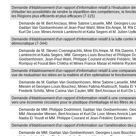
Demande d'établissement d'un rapport d'information relatif à l'évaluation de
d'étudier les possibilités de rendre la répartition des compétences, le fonct
les Régions plus efficients et plus efficaces (7-115)
Demande de M. Bert Anciaux, Mme Sabine Laruelle, MM. Georges-Lou
Gaëtan Van Goidsenhoven et Jean-Paul Wahl, Mme Els Ampe, M. Rik D
Kurt De Loor, Mmes Annick Lambrecht et Katia Segers et M. Julien Uyt
Demande d'établissement d'un rapport d'information relatif à la lutte contre
démocratique (7-344)
Demande de M. Steven Coenegrachts, Mme Els Ampe, M. Rik Daems, M
Lambrecht et Katia Segers, MM. Georges-Louis Bouchez et Philippe 
Goidsenhoven, Jean-Paul Wahl, Philippe Courard et André Frédéric, M
Rompuy et Fourat Ben Chikha et Mmes France Masai et Hélène Ryck
Demande d'établissement d'un rapport d'information relatif à une comparais
vue de mutualiser les idées en la matière et d'en optimaliser le fonctionnem
Demande de M. Gaëtan Van Goidsenhoven, Mme Sabine Laruelle, MM. 
Miesen et Georges-Louis Bouchez, Mmes Fatima Ahallouch, Nadia El Y
Frederik Schiltz, Mme Carina Van Cauter, MM. Bert Anciaux et Kurt De
Demande d'établissement d'un rapport d'information relatif à une comparaison
vers une économie circulaire pour le plastique d'emballage et les filtres de 
Demande de MM. Philippe Dodrimont, Gaëtan Van Goidsenhoven, Geor
MM. Alexander Miesen, Bert Anciaux et Kurt De Loor, Mmes Annick Lam
Nadia El Yousfi et MM. Philippe Courard et Jean-Frédéric Eerdekens
Demande d'établissement d'un rapport d'information sur l'amélioration des
Demande de MM. Gaëtan Van Goidsenhoven, Georges-Louis Bouchez, Je