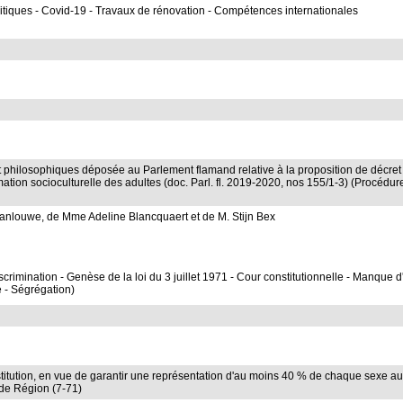
litiques - Covid-19 - Travaux de rénovation - Compétences internationales
t philosophiques déposée au Parlement flamand relative à la proposition de décret
imation socioculturelle des adultes (doc. Parl. fl. 2019-2020, nos 155/1-3) (Procédur
anlouwe, de Mme Adeline Blancquaert et de M. Stijn Bex
crimination - Genèse de la loi du 3 juillet 1971 - Cour constitutionnelle - Manque d
e - Ségrégation)
onstitution, en vue de garantir une représentation d'au moins 40 % de chaque sexe au
de Région (7-71)