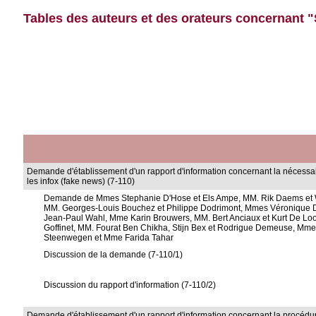
Tables des auteurs et des orateurs concernant "
Demande d'établissement d'un rapport d'information concernant la nécessair
les infox (fake news) (7-110)
Demande de Mmes Stephanie D'Hose et Els Ampe, MM. Rik Daems et Wil
MM. Georges-Louis Bouchez et Philippe Dodrimont, Mmes Véronique D
Jean-Paul Wahl, Mme Karin Brouwers, MM. Bert Anciaux et Kurt De Lo
Goffinet, MM. Fourat Ben Chikha, Stijn Bex et Rodrigue Demeuse, Mm
Steenwegen et Mme Farida Tahar
Discussion de la demande (7-110/1)
Discussion du rapport d'information (7-110/2)
Demande d'établissement d'un rapport d'information concernant la procédur