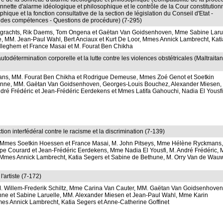
nnette d'alarme idéologique et philosophique et le contrôle de la Cour constitution
hique et la fonction consultative de la section de législation du Conseil d'Etat -
ion des compétences - Questions de procédure) (7-295)
rachts, Rik Daems, Tom Ongena et Gaëtan Van Goidsenhoven, Mme Sabine Larue
 MM. Jean-Paul Wahl, Bert Anciaux et Kurt De Loor, Mmes Annick Lambrecht, Kati
leghem et France Masai et M. Fourat Ben Chikha
todétermination corporelle et la lutte contre les violences obstétricales (Maltraita
ns, MM. Fourat Ben Chikha et Rodrigue Demeuse, Mmes Zoé Genot et Soetkin
enne, MM. Gaëtan Van Goidsenhoven, Georges-Louis Bouchez, Alexander Miesen,
dré Frédéric et Jean-Frédéric Eerdekens et Mmes Latifa Gahouchi, Nadia El Yousfi
on interfédéral contre le racisme et la discrimination (7-139)
 Mmes Soetkin Hoessen et France Masai, M. John Pitseys, Mme Hélène Ryckmans,
pe Courard et Jean-Frédéric Eerdekens, Mme Nadia El Yousfi, M. André Frédéric,
r, Mmes Annick Lambrecht, Katia Segers et Sabine de Bethune, M. Orry Van de Wauw
'artiste (7-172)
Willem-Frederik Schiltz, Mme Carina Van Cauter, MM. Gaëtan Van Goidsenhoven
ne et Sabine Laruelle, MM. Alexander Miesen et Jean-Paul Wahl, Mme Karin
es Annick Lambrecht, Katia Segers et Anne-Catherine Goffinet