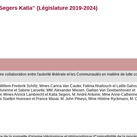
Segers Katia" (Législature 2019-2024)
e collaboration entre l'autorité fédérale et les Communautés en matière de lutte c
lem-Frederik Schiltz, Mmes Carina Van Cauter, Fatima Ahallouch et Latifa Gahou
urenne et Sabine Laruelle, MM. Alexander Miesen, Gaëtan Van Goidsenhoven et
or, Mmes Annick Lambrecht et Katia Segers, M. André Antoine, Mme Anne-Catherin
es Soetkin Hoessen et France Masai, M. John Pitseys, Mme Hélène Ryckmans, M. C
e de la sonnette d'alarme idéologique et philosophique (Compatibilité de la procé