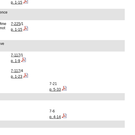
p. 1-15
ience
 Mme
7-225
/1
not
p. 1-15
ive
7-117
/1
p. 1-9
7-117
/4
p. 1-23
7-21
p. 5-33
7-6
p. 4-14