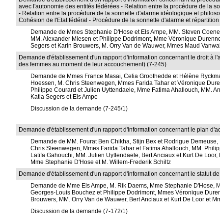
avec l'autonomie des entités fédérées - Relation entre la procédure de la so
- Relation entre la procédure de la sonnette d'alarme idéologique et philosop
Cohésion de l'Etat fédéral - Procédure de la sonnette d'alarme et répartit
Demande de Mmes Stephanie D'Hose et Els Ampe, MM. Steven Coeneg
MM. Alexander Miesen et Philippe Dodrimont, Mme Véronique Durenne,
Segers et Karin Brouwers, M. Orry Van de Wauwer, Mmes Maud Vanwal
Demande d'établissement d'un rapport d'information concernant le droit à l'au
des femmes au moment de leur accouchement) (7-245)
Demande de Mmes France Masai, Celia Groothedde et Hélène Ryckma
Hoessen, M. Chris Steenwegen, Mmes Farida Tahar et Véronique Dur
Philippe Courard et Julien Uyttendaele, Mme Fatima Ahallouch, MM. An
Katia Segers et Els Ampe
Discussion de la demande (7-245/1)
Demande d'établissement d'un rapport d'information concernant le plan d'acti
Demande de MM. Fourat Ben Chikha, Stijn Bex et Rodrigue Demeuse,
Chris Steenwegen, Mmes Farida Tahar et Fatima Ahallouch, MM. Philip
Latifa Gahouchi, MM. Julien Uyttendaele, Bert Anciaux et Kurt De Loo
Mme Stephanie D'Hose et M. Willem-Frederik Schiltz
Demande d'établissement d'un rapport d'information concernant le statut de l
Demande de Mme Els Ampe, M. Rik Daems, Mme Stephanie D'Hose, M. 
Georges-Louis Bouchez et Philippe Dodrimont, Mmes Véronique Duren
Brouwers, MM. Orry Van de Wauwer, Bert Anciaux et Kurt De Loor et Mm
Discussion de la demande (7-172/1)