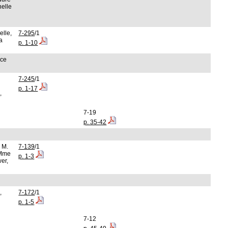
nelle
lle,
7-295
/1
a
p. 1-10
nce
7-245
/1
p. 1-17
,
7-19
p. 35-42
 M.
7-139
/1
 Mme
p. 1-3
er,
,
7-172
/1
p. 1-5
7-12