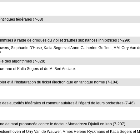
ientifiques fédérales (7-68)
commises à l'aide de drogues du viol et d'autres substances inhibitrices (7-299)
ers, Stephanie D'Hose, Katia Segers et Anne-Catherine Goffinet, MM. Orry Van d
y
rôle des algorithmes (7-328)
renne et Katia Segers et de M. Bert Anciaux
pier et à l'instauration du ticket électronique en tant que norme (7-104)
ue des autorités fédérales et communautaires à l'égard de leurs orchestres (7-46)
ine de mort prononcée contre le docteur Ahmadreza Djalali en Iran (7-207)
oidsenhoven et Orry Van de Wauwer, Mmes Hélène Ryckmans et Katia Segers et M