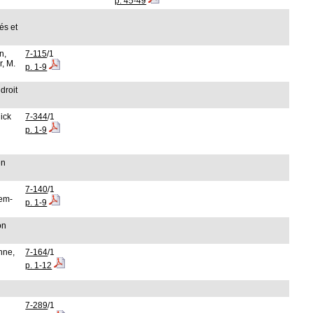
p. 45-49
és et
n,
7-115
/1
, M.
p. 1-9
droit
ick
7-344
/1
p. 1-9
en
7-140
/1
lem-
p. 1-9
on
nne,
7-164
/1
p. 1-12
7-289
/1