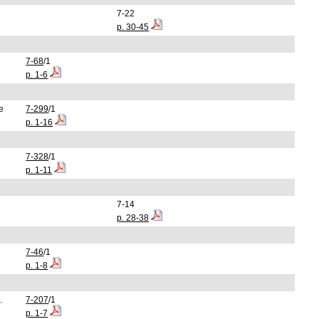
7-22
p. 30-45
7-68
/1
p. 1-6
e
7-299
/1
p. 1-16
7-328
/1
p. 1-11
7-14
p. 28-38
7-46
/1
p. 1-8
.
7-207
/1
p. 1-7