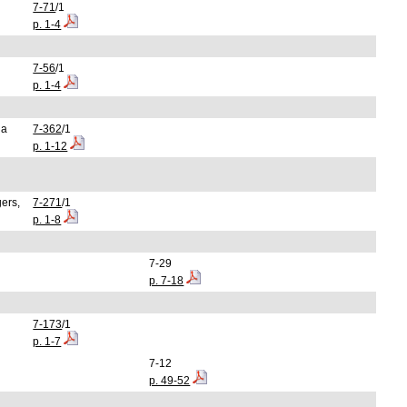
7-71
/1
p. 1-4
7-56
/1
p. 1-4
da
7-362
/1
p. 1-12
ers,
7-271
/1
p. 1-8
7-29
p. 7-18
a
7-173
/1
p. 1-7
7-12
p. 49-52