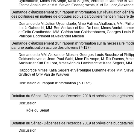
Uyttendaele, Mmes Els Ampe, Katia Segers, Véronique Durenne et Nad
Fatima Ahallouch et MM. Steven Coenegrachts, Kurt De Loor, Alexande
Demande d'établissement d'un rapport d'information sur l'évaluation générale 
des politiques en matière de drogues et plus particulièrement en matière d
Demande de M. Julien Uyttendaele, Mme Fatima Ahallouch, MM. Philip
Latifa Gahouchi, MM. Bert Anciaux et Kurt De Loor, Mmes Annick Lam
et Celia Groothedde, MM. Gaëtan Van Goidsenhoven, Georges-Louis B
Philippe Dodrimont et Alexander Miesen
Demande d'établissement d'un rapport d'information sur la nécessaire mod
par une participation accrue des citoyens (7-117)
Demande de MM. Alexander Miesen, Georges-Louis Bouchez et Philip
Goidsenhoven et Jean-Paul Wahl, Mme Els Ampe, M. Rik Daems, Mme S
Anciaux et Kurt De Loor, Mmes Annick Lambrecht et Katia Segers, MM. 
Rapport de Mmes Katia Segers et Véronique Durenne et de MM. Steve
Gryffroy et Orry Van de Wauwer
Discussion du rapport d'information (7-117/5)
Dotation du Sénat - Dépenses de l'exercice 2018 et prévisions budgétaires 
Discussion
Rôle du Sénat
Dotation du Sénat - Dépenses de l'exercice 2019 et prévisions budgétaires 
Discussion