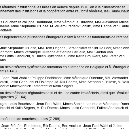
s réformes institutionnelles mises en oeuvre depuis 1970, en vue d'inventorier et
ionnement des institutions et la coopération entre l'autorité fédérale, les Communaut
is Bouchez et Philippe Dodrimont, Mme Véronique Durenne, MM. Alexander Miese
aems, Mme Stephanie D'Hose, M. Willem-Frederik Schiltz, Mme Carina Van Cauter
tendaele
 les ingérences de puissances étrangères visant à saper les fondements de l'état de 
me Stephanie D'Hose, MM. Tom Ongena, Bert Anciaux et Kurt De Loor, Mmes Ann
Dodrimont, Mmes Véronique Durenne et Sabine Laruelle, MM. Gaëtan Van
me Latifa Gahouchi, M. Julien Uyttendaele, Mme Karin Brouwers, MM. Peter Van
mans
on des différents systèmes de formation en alternance en Belgique et à l'étranger 
ent (7-140)
Jean-Paul Wahl et Philippe Dodrimont, Mme Véronique Durenne, MM. Alexander
ousfi, Latifa Gahouchi et Els Ampe, M. Rik Daems, Mme Stephanie D'Hose, M. Wil
 Loor et Mmes Annick Lambrecht et Katia Segers
 des méthodes régionales de tri et de lutte contre les déchets, ainsi que l'évoluti
cigarettes (7-164)
ges-Louis Bouchez et Jean-Paul Wahl, Mmes Sabine Laruelle et Véronique Dure
brecht et Katia Segers, M. Rik Daems, Mmes Latifa Gahouchi, Fatima Ahallouch et
 procédures de marchés publics (7-289)
an-Frédéric Eerdekens, Rik Daems, Bert Anciaux, Jean-Paul Wahl et Julien