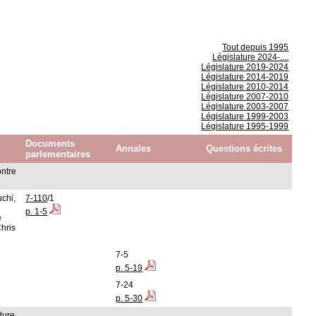
Tout depuis 1995
Législature 2024-....
Législature 2019-2024
Législature 2014-2019
Législature 2010-2014
Législature 2007-2010
Législature 2003-2007
Législature 1999-2003
Législature 1995-1999
Documents
Annales
Questions écrites
parlementaires
ontre
chi,
7-110
/1
p. 1-5
e
hris
7-5
p. 5-19
7-24
p. 5-30
dure