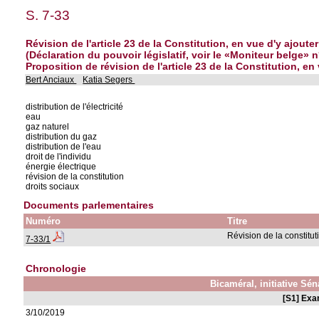
S. 7-33
Révision de l'article 23 de la Constitution, en vue d'y ajout
(Déclaration du pouvoir législatif, voir le «Moniteur belge» 
Proposition de révision de l'article 23 de la Constitution, en v
Bert Anciaux
Katia Segers
distribution de l'électricité
eau
gaz naturel
distribution du gaz
distribution de l'eau
droit de l'individu
énergie électrique
révision de la constitution
droits sociaux
Documents parlementaires
Numéro
Titre
Révision de la constitut
7-33/1
Chronologie
Bicaméral, initiative Sén
[S1] Exa
3/10/2019