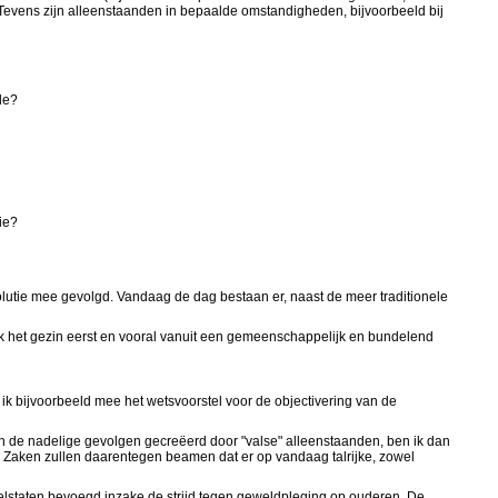
evens zijn alleenstaanden in bepaalde omstandigheden, bijvoorbeeld bij
de?
ie?
lutie mee gevolgd. Vandaag de dag bestaan er, naast de meer traditionele
 ik het gezin eerst en vooral vanuit een gemeenschappelijk en bundelend
 ik bijvoorbeeld mee het wetsvoorstel voor de objectivering van de
n de nadelige gevolgen gecreëerd door "valse" alleenstaanden, ben ik dan
ale Zaken zullen daarentegen beamen dat er op vandaag talrijke, zowel
eelstaten bevoegd inzake de strijd tegen geweldpleging op ouderen. De