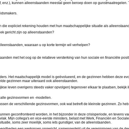
f, enz.), kunnen alleenstaanden meestal geen beroep doen op gunstmaatregelen. T
eidsmakers.
die expliciet rekening houden met hun maatschappelijke situatie als alleenstaan
k gericht zijn op alleenstaanden?
r alleenstaanden, waaraan u op korte termijn wil verhelpen?
taanden met het oog op de relatieve versterking van hun sociale en financiële posit
uders. Het maatschappelijk model is geëvolueerd, en de gezinnen hebben deze evo
de gezinnen maar uiteraard ook alleenstaanden.
jkse leven overigens steeds vaker opvolgen) tegenover elkaar te plaatsen, bekijk
r alle gezinsvormen en -modellen.
ussen de verschillende gezinsvormen, ook wat betreft de kleinste gezinnen. Zo heb
nnen geconfronteerd worden, in het bijzonder in deze crisisperiode, en tevens va
t vlak. Mijn collega's en vice-eerste ministers, belast met Werk, Financiën en Soci
situatie, soms zeer moeilijk, soms iets gunstiger, van de alleenstaanden.
 bevoegdheden een werkgroep opgericht, samengesteld uit de verenigingen van de d