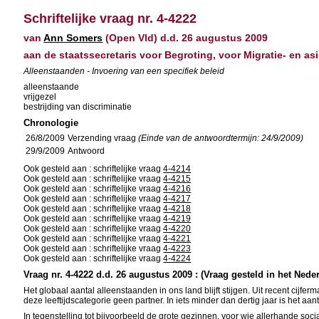
Schriftelijke vraag nr. 4-4222
van
Ann Somers
(Open Vld) d.d. 26 augustus 2009
aan de staatssecretaris voor Begroting, voor Migratie- en asi
Alleenstaanden - Invoering van een specifiek beleid
alleenstaande
vrijgezel
bestrijding van discriminatie
Chronologie
26/8/2009
Verzending vraag
(Einde van de antwoordtermijn: 24/9/2009)
29/9/2009
Antwoord
Ook gesteld aan : schriftelijke vraag
4-4214
Ook gesteld aan : schriftelijke vraag
4-4215
Ook gesteld aan : schriftelijke vraag
4-4216
Ook gesteld aan : schriftelijke vraag
4-4217
Ook gesteld aan : schriftelijke vraag
4-4218
Ook gesteld aan : schriftelijke vraag
4-4219
Ook gesteld aan : schriftelijke vraag
4-4220
Ook gesteld aan : schriftelijke vraag
4-4221
Ook gesteld aan : schriftelijke vraag
4-4223
Ook gesteld aan : schriftelijke vraag
4-4224
Vraag nr. 4-4222 d.d. 26 augustus 2009 : (Vraag gesteld in het Nede
Het globaal aantal alleenstaanden in ons land blijft stijgen. Uit recent cijfe
deze leeftijdscategorie geen partner. In iets minder dan dertig jaar is het a
In tegenstelling tot bijvoorbeeld de grote gezinnen, voor wie allerhande so