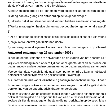
kadastraal inkomen, aankopen in grotere hoeveelheden tegen voordeeltarie
ziekte of verlies van hun job, extra kwetsbaar.
Aangezien deze groep blijft toenemen, verdient ook zij aandacht van de bel
Ik kreeg dan ook graag een antwoord op de volgende vragen:
1)Erkent u dat alleenstaanden nood kunnen hebben aan beleidsmaatregelen 
2)Welke maatregelen heeft u binnen uw bevoegdheden genomen die specifie
3)
a)Zijn er bestaande discriminaties of situaties die expliciet nadelig zijn voo
b)Zo ja, welke en wat gaat u hieraan doen?
4)Overweegt u maatregelen of acties die expliciet worden gericht op alleens
Antwoord ontvangen op 29 september 2009 :
Ik heb de eer het volgende te antwoorden op de vragen van het geachte lid :
Wij leven vandaag in een andere tijd dan onze grootouders en zelfs onze o
gezinnen, ook andere gezinsvormen: eenoudergezinnen, nieuw samengestel
Veeleer dan deze verschillende gezinscomponenten (die elkaar in het dageli
perspectief dat het type van de gezinsstructuur overstijgt.
Als Staatssecretaris voor Gezinsbeleid gaat mijn aandacht natuurlijk uit naa
Ik ben een uitgesproken voorstander van een zo groot mogelijke gelijkheid t
berekening van de onderhoudsbijdragen ondersteund.
Mij bewust zijnde van de concrete moeilijkheden waarmee alleenstaanden ku
ook niet overtuigd van de opportuniteit van een nieuw specifiek beleid op di
sociale als fiscale maatregelen bestaan die net gericht zijn op de specifieke 
Gezien ik mij van deze realiteit bewust ben, heb ik in het kader van mijn