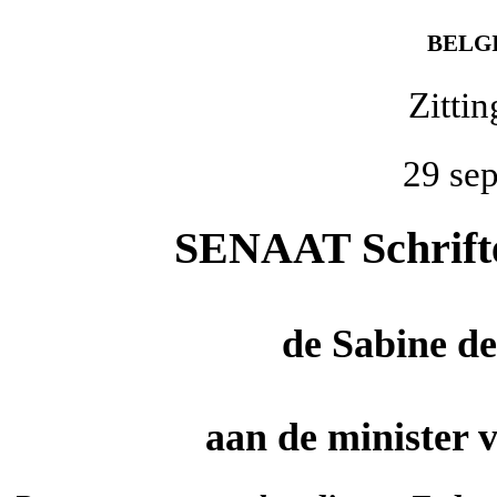
BELG
Zitti
29 se
SENAAT Schriftel
de
Sabine d
aan de minister 