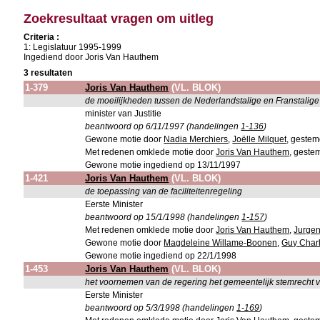
Zoekresultaat vragen om uitleg
Criteria :
1: Legislatuur 1995-1999
Ingediend door Joris Van Hauthem
3 resultaten
1-379
Joris Van Hauthem
(VL. BLOK)
de moeilijkheden tussen de Nederlandstalige en Franstalige
minister van Justitie
beantwoord op 6/11/1997 (handelingen
1-136
)
Gewone motie door
Nadia Merchiers
,
Joëlle Milquet
, gestem
Met redenen omklede motie door
Joris Van Hauthem
, geste
Gewone motie ingediend op 13/11/1997
1-421
Joris Van Hauthem
(VL. BLOK)
de toepassing van de faciliteitenregeling
Eerste Minister
beantwoord op 15/1/1998 (handelingen
1-157
)
Met redenen omklede motie door
Joris Van Hauthem
,
Jurge
Gewone motie door
Magdeleine Willame-Boonen
,
Guy Charl
Gewone motie ingediend op 22/1/1998
1-453
Joris Van Hauthem
(VL. BLOK)
het voornemen van de regering het gemeentelijk stemrecht
Eerste Minister
beantwoord op 5/3/1998 (handelingen
1-169
)