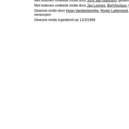
Met redenen omklede motie door
Joris Van Hauthem
, geste
Met redenen omklede motie door
Jan Loones
,
Bert Anciaux
,
Gewone motie door
Hugo Vandenberghe
,
Roger Lallemand
verworpen
Gewone motie ingediend op 12/3/1998