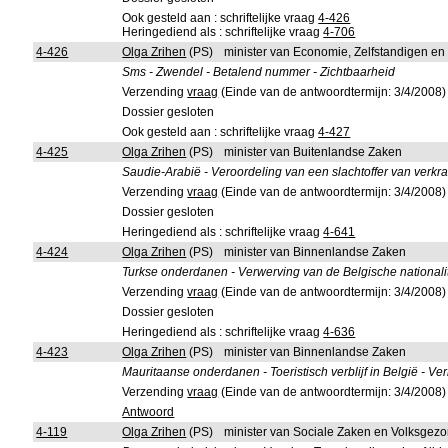
Ook gesteld aan : schriftelijke vraag
4-426
Heringediend als : schriftelijke vraag
4-706
4-426
Olga Zrihen
(PS)
minister van Economie, Zelfstandigen e
Sms - Zwendel - Betalend nummer - Zichtbaarheid
Verzending
vraag
(Einde van de antwoordtermijn: 3/4/2008)
Dossier gesloten
Ook gesteld aan : schriftelijke vraag
4-427
4-425
Olga Zrihen
(PS)
minister van Buitenlandse Zaken
Saudie-Arabië - Veroordeling van een slachtoffer van verkr
Verzending
vraag
(Einde van de antwoordtermijn: 3/4/2008)
Dossier gesloten
Heringediend als : schriftelijke vraag
4-641
4-424
Olga Zrihen
(PS)
minister van Binnenlandse Zaken
Turkse onderdanen - Verwerving van de Belgische nationalitei
Verzending
vraag
(Einde van de antwoordtermijn: 3/4/2008)
Dossier gesloten
Heringediend als : schriftelijke vraag
4-636
4-423
Olga Zrihen
(PS)
minister van Binnenlandse Zaken
Mauritaanse onderdanen - Toeristisch verblijf in België - Ve
Verzending
vraag
(Einde van de antwoordtermijn: 3/4/2008)
Antwoord
4-119
Olga Zrihen
(PS)
minister van Sociale Zaken en Volksgez