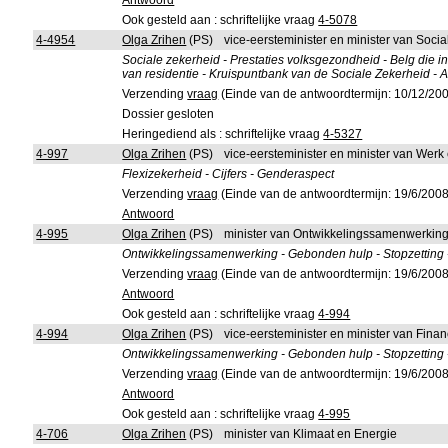
Antwoord
Ook gesteld aan : schriftelijke vraag
4-5078
4-4954
Olga Zrihen
(PS)
vice-eersteminister en minister van Soci
Sociale zekerheid - Prestaties volksgezondheid - Belg die i
van residentie - Kruispuntbank van de Sociale Zekerheid - A
Verzending
vraag
(Einde van de antwoordtermijn: 10/12/20
Dossier gesloten
Heringediend als : schriftelijke vraag
4-5327
4-997
Olga Zrihen
(PS)
vice-eersteminister en minister van Werk
Flexizekerheid - Cijfers - Genderaspect
Verzending
vraag
(Einde van de antwoordtermijn: 19/6/2008
Antwoord
4-995
Olga Zrihen
(PS)
minister van Ontwikkelingssamenwerkin
Ontwikkelingssamenwerking - Gebonden hulp - Stopzetting 
Verzending
vraag
(Einde van de antwoordtermijn: 19/6/2008
Antwoord
Ook gesteld aan : schriftelijke vraag
4-994
4-994
Olga Zrihen
(PS)
vice-eersteminister en minister van Fina
Ontwikkelingssamenwerking - Gebonden hulp - Stopzetting 
Verzending
vraag
(Einde van de antwoordtermijn: 19/6/2008
Antwoord
Ook gesteld aan : schriftelijke vraag
4-995
4-706
Olga Zrihen
(PS)
minister van Klimaat en Energie