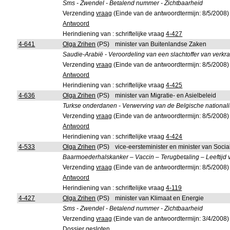
Sms - Zwendel - Betalend nummer - Zichtbaarheid
Verzending
vraag
(Einde van de antwoordtermijn: 8/5/2008)
Antwoord
Herindiening van : schriftelijke vraag
4-427
4-641
Olga Zrihen
(PS)
minister van Buitenlandse Zaken
Saudie-Arabië - Veroordeling van een slachtoffer van verkr
Verzending
vraag
(Einde van de antwoordtermijn: 8/5/2008)
Antwoord
Herindiening van : schriftelijke vraag
4-425
4-636
Olga Zrihen
(PS)
minister van Migratie- en Asielbeleid
Turkse onderdanen - Verwerving van de Belgische nationalitei
Verzending
vraag
(Einde van de antwoordtermijn: 8/5/2008)
Antwoord
Herindiening van : schriftelijke vraag
4-424
4-533
Olga Zrihen
(PS)
vice-eersteminister en minister van Soc
Baarmoederhalskanker – Vaccin – Terugbetaling – Leeftijd
Verzending
vraag
(Einde van de antwoordtermijn: 8/5/2008)
Antwoord
Herindiening van : schriftelijke vraag
4-119
4-427
Olga Zrihen
(PS)
minister van Klimaat en Energie
Sms - Zwendel - Betalend nummer - Zichtbaarheid
Verzending
vraag
(Einde van de antwoordtermijn: 3/4/2008)
Dossier gesloten