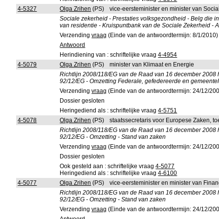
4-5327
Olga Zrihen
(PS)
vice-eersteminister en minister van Soci
Sociale zekerheid - Prestaties volksgezondheid - Belg die i
van residentie - Kruispuntbank van de Sociale Zekerheid - A
Verzending
vraag
(Einde van de antwoordtermijn: 8/1/2010)
Antwoord
Herindiening van : schriftelijke vraag
4-4954
4-5079
Olga Zrihen
(PS)
minister van Klimaat en Energie
Richtlijn 2008/118/EG van de Raad van 16 december 2008 h
92/12/EG - Omzetting Federale, gefedereerde en gemeentel
Verzending
vraag
(Einde van de antwoordtermijn: 24/12/20
Dossier gesloten
Heringediend als : schriftelijke vraag
4-5751
4-5078
Olga Zrihen
(PS)
staatssecretaris voor Europese Zaken, t
Richtlijn 2008/118/EG van de Raad van 16 december 2008 h
92/12/EG - Omzetting - Stand van zaken
Verzending
vraag
(Einde van de antwoordtermijn: 24/12/20
Dossier gesloten
Ook gesteld aan : schriftelijke vraag
4-5077
Heringediend als : schriftelijke vraag
4-6100
4-5077
Olga Zrihen
(PS)
vice-eersteminister en minister van Fina
Richtlijn 2008/118/EG van de Raad van 16 december 2008 h
92/12/EG - Omzetting - Stand van zaken
Verzending
vraag
(Einde van de antwoordtermijn: 24/12/20