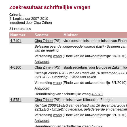
Zoekresultaat schriftelijke vragen
Criteria :
4: Legislatuur 2007-2010
Ingediend door Olga Zrihen
21 resultaten
Nummer
Senator
Minister
4-7101
Olga Zrihen
(PS)
vice-eersteminister en minister van Fina
Belasting over de toegevoegde waarde (btw) - Systeem van fi
van de regeling
Verzending
vraag
(Einde van de antwoordtermijn: 8/4/2010)
Antwoord
4-6100
Olga Zrihen
(PS)
staatssecretaris voor Europese Zaken, t
Richtlijn 2008/118/EG van de Raad van 16 december 2008 h
92/12/EG - Omzetting - Stand van zaken
Verzending
vraag
(Einde van de antwoordtermijn: 8/1/2010)
Antwoord
Herindiening van : schriftelijke vraag
4-5078
4-5751
Olga Zrihen
(PS)
minister van Klimaat en Energie
Richtlijn 2008/118/EG van de Raad van 16 december 2008 h
92/12/EG - Omzetting Federale, gefedereerde en gemeentel
Verzending
vraag
(Einde van de antwoordtermijn: 8/1/2010)
Antwoord
Herindiening van : schriftelijke vraag
4-5079