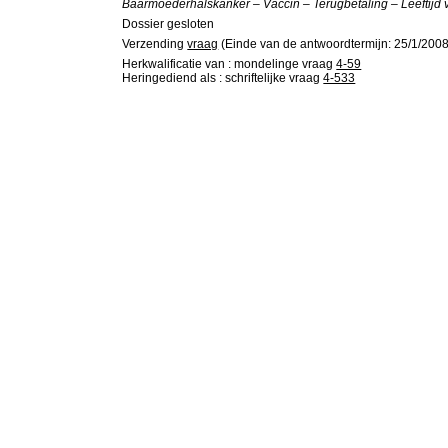
Baarmoederhalskanker – Vaccin – Terugbetaling – Leeftijd
Dossier gesloten
Verzending
vraag
(Einde van de antwoordtermijn: 25/1/2008
Herkwalificatie van : mondelinge vraag
4-59
Heringediend als : schriftelijke vraag
4-533