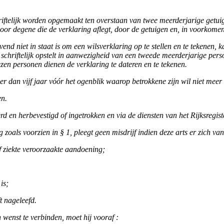
ftelijk worden opgemaakt ten overstaan van twee meerderjarige getuige
oor degene die de verklaring aflegt, door de getuigen en, in voorkome
jvend niet in staat is om een wilsverklaring op te stellen en te tekenen,
ek schriftelijk opstelt in aanwezigheid van een tweede meerderjarige pe
zen personen dienen de verklaring te dateren en te tekenen.
 dan vijf jaar vóór het ogenblik waarop betrokkene zijn wil niet meer k
en.
rd en herbevestigd of ingetrokken en via de diensten van het Rijksregi
 zoals voorzien in § 1, pleegt geen misdrijf indien deze arts er zich van
of ziekte veroorzaakte aandoening;
is;
t nageleefd.
wenst te verbinden, moet hij vooraf :