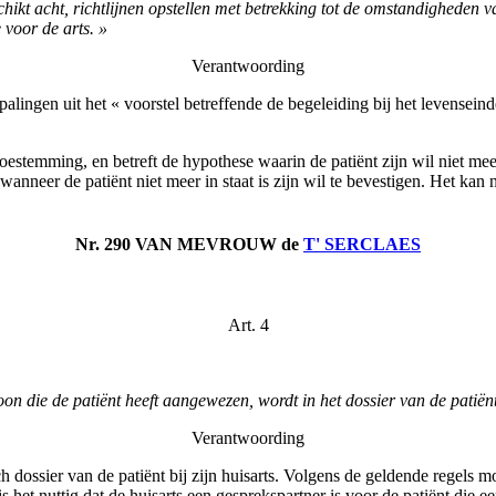
schikt acht, richtlijnen opstellen met betrekking tot de omstandigheden va
voor de arts. »
Verantwoording
alingen uit het « voorstel betreffende de begeleiding bij het levensei
 toestemming, en betreft de hypothese waarin de patiënt zijn wil niet m
nneer de patiënt niet meer in staat is zijn wil te bevestigen. Het kan 
Nr. 290 VAN MEVROUW
de
T' SERCLAES
Art. 4
:
 die de patiënt heeft aangewezen, wordt in het dossier van de patiënt 
Verantwoording
h dossier van de patiënt bij zijn huisarts. Volgens de geldende regels 
t nuttig dat de huisarts een gesprekspartner is voor de patiënt die ee