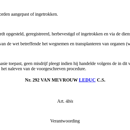
worden aangepast of ingetrokken.
dt opgesteld, geregistreerd, herbevestigd of ingetrokken en via de dien
van de wet betreffende het wegnemen en transplanteren van organen (w
thanasie toepast, geen misdrijf pleegt indien hij handelde volgens de i
n het naleven van de voorgeschreven procedure.
Nr. 292 VAN MEVROUW
LEDUC
C.S.
Art. 4
bis
Verantwoording