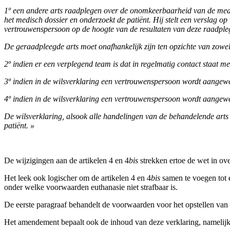
1º een andere arts raadplegen over de onomkeerbaarheid van de med
het medisch dossier en onderzoekt de patiënt. Hij stelt een verslag 
vertrouwenspersoon op de hoogte van de resultaten van deze raadple
De geraadpleegde arts moet onafhankelijk zijn ten opzichte van zowe
2º indien er een verplegend team is dat in regelmatig contact staat m
3º indien in de wilsverklaring een vertrouwenspersoon wordt aangewe
4º indien in de wilsverklaring een vertrouwenspersoon wordt aangew
De wilsverklaring, alsook alle handelingen van de behandelende arts 
patiënt. »
De wijzigingen aan de artikelen 4 en 4
bis
strekken ertoe de wet in ov
Het leek ook logischer om de artikelen 4 en 4
bis
samen te voegen tot e
onder welke voorwaarden euthanasie niet strafbaar is.
De eerste paragraaf behandelt de voorwaarden voor het opstellen van
Het amendement bepaalt ook de inhoud van deze verklaring, namelijk de