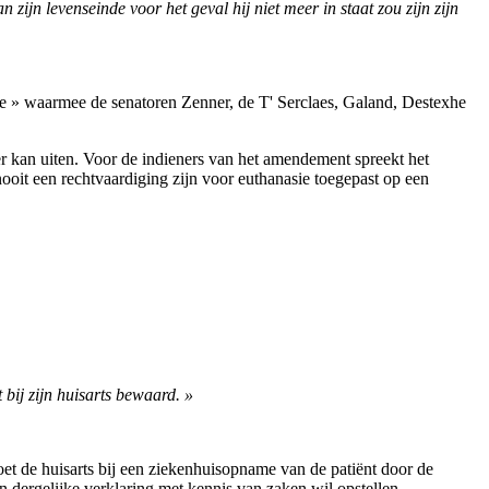
n zijn levenseinde voor het geval hij niet meer in staat zou zijn zijn
nde » waarmee de senatoren Zenner, de T' Serclaes, Galand, Destexhe
eer kan uiten. Voor de indieners van het amendement spreekt het
nooit een rechtvaardiging zijn voor euthanasie toegepast op een
bij zijn huisarts bewaard. »
moet de huisarts bij een ziekenhuisopname van de patiënt door de
n dergelijke verklaring met kennis van zaken wil opstellen.