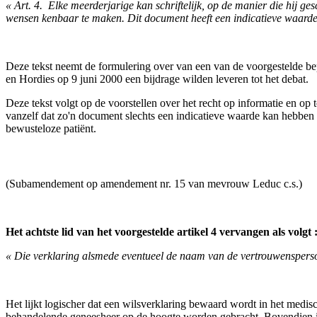
« Art. 4. ­ Elke meerderjarige kan schriftelijk, op de manier die hij ge
wensen kenbaar te maken. Dit document heeft een indicatieve waarde 
Deze tekst neemt de formulering over van een van de voorgestelde bep
en Hordies op 9 juni 2000 een bijdrage wilden leveren tot het debat.
Deze tekst volgt op de voorstellen over het recht op informatie en op
vanzelf dat zo'n document slechts een indicatieve waarde kan hebben wa
bewusteloze patiënt.
(Subamendement op amendement nr. 15 van mevrouw Leduc c.s.)
Het achtste lid van het voorgestelde artikel 4 vervangen als volgt 
« Die verklaring alsmede eventueel de naam van de vertrouwenspersoon
Het lijkt logischer dat een wilsverklaring bewaard wordt in het medisc
behandelende geneesheer op de hoogte worden gebracht. Bovendien is he