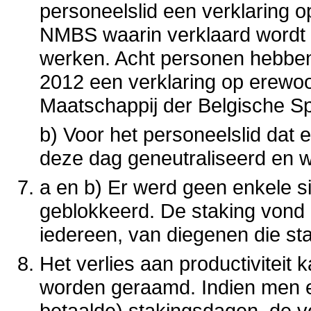
personeelslid een verklaring o
NMBS waarin verklaard wordt d
werken. Acht personen hebben
2012 een verklaring op erewoo
Maatschappij der Belgische 
b) Voor het personeelslid dat e
deze dag geneutraliseerd en w
a en b) Er werd geen enkele s
geblokkeerd. De staking vond 
iedereen, van diegenen die st
Het verlies aan productiviteit
worden geraamd. Indien men e
betaalde) stakingsdagen, de v