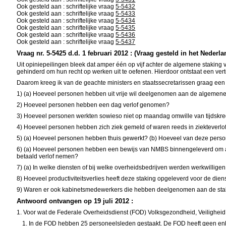
Ook gesteld aan : schriftelijke vraag
5-5432
Ook gesteld aan : schriftelijke vraag
5-5433
Ook gesteld aan : schriftelijke vraag
5-5434
Ook gesteld aan : schriftelijke vraag
5-5435
Ook gesteld aan : schriftelijke vraag
5-5436
Ook gesteld aan : schriftelijke vraag
5-5437
Vraag nr. 5-5425 d.d. 1 februari 2012 : (Vraag gesteld in het Nederla
Uit opiniepeilingen bleek dat amper één op vijf achter de algemene stakin
gehinderd om hun recht op werken uit te oefenen. Hierdoor ontstaat een ver
Daarom kreeg ik van de geachte ministers en staatssecretarissen graag een
1) (a) Hoeveel personen hebben uit vrije wil deelgenomen aan de algemen
2) Hoeveel personen hebben een dag verlof genomen?
3) Hoeveel personen werkten sowieso niet op maandag omwille van tijdskred
4) Hoeveel personen hebben zich ziek gemeld of waren reeds in ziekteverlo
5) (a) Hoeveel personen hebben thuis gewerkt? (b) Hoeveel van deze per
6) (a) Hoeveel personen hebben een bewijs van NMBS binnengeleverd om aan 
betaald verlof nemen?
7) (a) In welke diensten of bij welke overheidsbedrijven werden werkwilli
8) Hoeveel productiviteitsverlies heeft deze staking opgeleverd voor de die
9) Waren er ook kabinetsmedewerkers die hebben deelgenomen aan de sta
Antwoord ontvangen op 19 juli 2012 :
1. Voor wat de Federale Overheidsdienst (FOD) Volksgezondheid, Veiligheid 
In
de FOD hebben 25 personeelsleden gestaakt. De FOD heeft geen enke