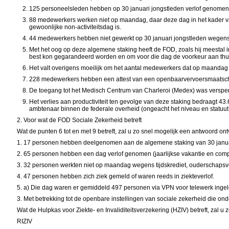
125 personeelsleden hebben op 30 januari jongstleden verlof genomen
88 medewerkers werken niet op maandag, daar deze dag in het kader va
gewoonlijke non-activiteitsdag is.
44 medewerkers hebben niet gewerkt op 30 januari jongstleden wegens
Met het oog op deze algemene staking heeft de FOD, zoals hij meestal i
best kon gegarandeerd worden en om voor die dag de voorkeur aan thui
Het valt overigens moeilijk om het aantal medewerkers dat op maandag 
228 medewerkers hebben een attest van een openbaarvervoersmaatscha
De toegang tot het Medisch Centrum van Charleroi (Medex) was verspe
Het verlies aan productiviteit ten gevolge van deze staking bedraagt 
ambtenaar binnen de federale overheid
(ongeacht het niveau en statuu
2. Voor wat de FOD Sociale Zekerheid betreft
Wat de
punten 6 tot en met 9 betreft, zal u zo snel mogelijk een antwoord on
1.
17 personen hebben deelgenomen aan de algemene staking van 30 januari 
2.
65 personen hebben een dag verlof genomen (jaarlijkse vakantie en comp
3.
32 personen werkten niet op maandag wegens tijdskrediet, ouderschapsve
4.
47 personen hebben zich ziek gemeld of waren reeds in ziekteverlof.
5. a)
Die dag waren er gemiddeld 497 personen via VPN voor telewerk ingel
3. Met betrekking tot de openbare instellingen van sociale zekerheid die on
Wat de Hulpkas voor Ziekte- en Invaliditeitsverzekering (
HZIV) betreft, zal u
RIZIV