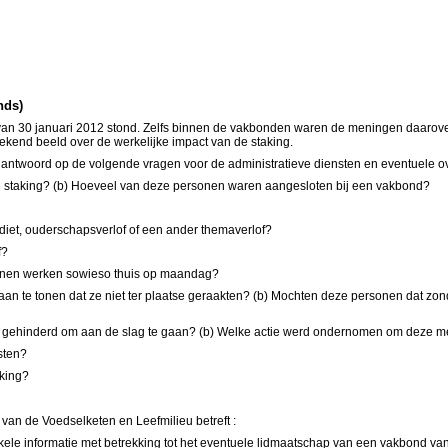
nds)
g van 30 januari 2012 stond. Zelfs binnen de vakbonden waren de meningen daarov
tekend beeld over de werkelijke impact van de staking.
 antwoord op de volgende vragen voor de administratieve diensten en eventuele o
e staking? (b) Hoeveel van deze personen waren aangesloten bij een vakbond?
iet, ouderschapsverlof of een ander themaverlof?
f?
sonen werken sowieso thuis op maandag?
te tonen dat ze niet ter plaatse geraakten? (b) Mochten deze personen dat zonde
gen gehinderd om aan de slag te gaan? (b) Welke actie werd ondernomen om deze m
nsten?
king?
van de Voedselketen en Leefmilieu betreft :
le informatie met betrekking tot het eventuele lidmaatschap van een vakbond va