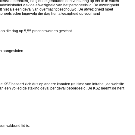
enst te bereiken, is hij ertoe gehouden een verklaring op eer in te vullen
dministratief vlak de afwezigheid van het personeelslid. De afwezigheid
dt niet als een geval van overmacht beschouwd. De afwezigheid moet
rsoneelsleden bijgevolg die dag hun afwezigheid op voorhand
 op die dag op 5,55 procent worden geschat.
n aangesloten.
e KSZ baseert zich dus op andere kanalen (railtime van Infrabel, de website
an een volledige staking geval per geval beoordeeld.
De KSZ neemt de helft
een vakbond lid is.