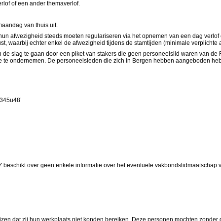
lof of een ander themaverlof.
aandag van thuis uit.
 afwezigheid steeds moeten regulariseren via het opnemen van een dag verlof of
t, waarbij echter enkel de afwezigheid tijdens de stamtijden (minimale verplichte 
de slag te gaan door een piket van stakers die geen personeelslid waren van de 
ctie te ondernemen. De personeelsleden die zich in Bergen hebben aangeboden hebb
 345u48’
beschikt over geen enkele informatie over het eventuele vakbondslidmaatschap v
en dat zij hun werkplaats niet konden bereiken. Deze personen mochten zonder ge