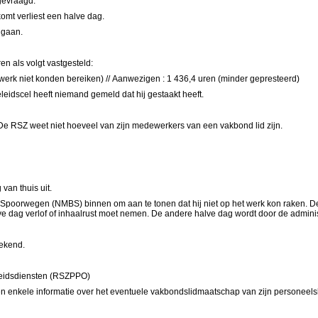
gevraagd.
komt verliest een halve dag.
 gaan.
en als volgt vastgesteld:
erk niet konden bereiken) //
Aanwezigen : 1 436,4 uren (minder gepresteerd)
leidscel heeft niemand gemeld dat hij gestaakt heeft.
De RSZ weet niet hoeveel van zijn medewerkers van een vakbond lid zijn.
.
an thuis uit.
e Spoorwegen
(NMBS) binnen om aan te tonen dat hij niet op het werk kon raken. De 
e dag verlof of inhaalrust moet nemen. De andere halve dag wordt door de adminis
rekend.
rheidsdiensten (RSZPPO)
enkele informatie over het eventuele vakbondslidmaatschap van zijn personeels