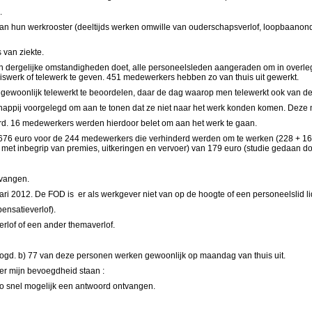
.
n hun werkrooster (deeltijds werken omwille van ouderschapsverlof, loopbaanonder
 van ziekte.
n dergelijke omstandigheden doet, alle personeelsleden aangeraden om in overleg m
swerk of telewerk te geven. 451 medewerkers hebben zo van thuis uit gewerkt.
gewoonlijk telewerkt te beoordelen, daar de dag waarop men telewerkt ook van de
ppij voorgelegd om aan te tonen dat ze niet naar het werk konden komen. Deze 
rd. 16 medewerkers werden hierdoor belet om aan het werk te gaan.
43.676 euro voor de 244 medewerkers die verhinderd werden om te werken (228 + 16
t met inbegrip van premies, uitkeringen en vervoer) van 179 euro (studie gedaan d
tvangen.
2012. De FOD is er als werkgever niet van op de hoogte of een personeelslid li
ensatieverlof).
rlof of een ander themaverlof.
ogd. b)
77 van deze personen werken gewoonlijk op maandag van thuis uit.
der mijn bevoegdheid staan :
 zo snel mogelijk een antwoord ontvangen.