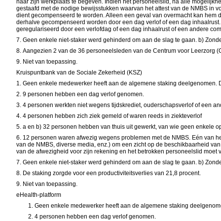
naar zijn werkplaats te begeven. Indien het personeelslid, na alle mogelijkhe
gestaafd met de nodige bewijsstukken waarvan het attest van de NMBS in vo
dient gecompenseerd te worden. Alleen een geval van overmacht kan hem da
derhalve gecompenseerd worden door een dag verlof of een dag inhaalrust.
geregulariseerd door een verlofdag of een dag inhaalrust of een andere co
7.
Geen enkele niet-staker werd gehinderd om aan de slag te gaan.
b)
Zonde
8.
Aangezien 2 van de 36 personeelsleden van de
Centrum voor Leerzorg
(
9.
Niet van toepassing.
Kruispuntbank van de Sociale Zekerheid (KSZ)
1.
Geen enkele medewerker heeft aan de algemene staking deelgenomen. De 
2.
9
personen hebben een dag verlof genomen.
3.
4
personen werkten niet wegens tijdskrediet, ouderschapsverlof of een an
4.
4
personen hebben zich ziek gemeld of waren reeds in ziekteverlof
5.
a
en b)
32
personen hebben van thuis uit gewerkt, van wie geen enkele op
6.
12
personen waren afwezig wegens problemen met de NMBS. Eén van hen 
van de NMBS, diverse media, enz.) om een zicht op de beschikbaarheid van 
van de afwezigheid voor zijn rekening en het betrokken personeelslid moet 
7.
Geen enkele niet-staker werd gehinderd om aan de slag te gaan.
b)
Zonde
8.
De staking zorgde voor een productiviteitsverlies van 21,8 procent.
9.
Niet van toepassing.
eHealth-platform
1.
Geen enkele medewerker heeft aan de algemene staking deelgeno
2.
4
personen hebben een dag verlof genomen.