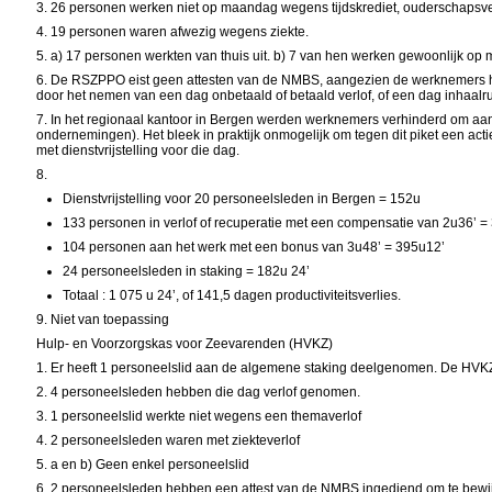
3.
26 personen werken niet op maandag wegens tijdskrediet, ouderschapsver
4.
19 personen waren afwezig wegens ziekte.
5. a)
17 personen werkten van thuis uit. b)
7 van hen werken gewoonlijk op m
6.
De RSZPPO eist geen attesten van de NMBS, aangezien de werknemers hun
door het nemen van een dag onbetaald of betaald verlof, of een dag inhaalrus
7.
In
het regionaal kantoor in Bergen werden werknemers verhinderd om aan 
ondernemingen). Het bleek in praktijk onmogelijk om tegen dit piket een a
met dienstvrijstelling voor die dag.
8.
Dienstvrijstelling voor 20 personeelsleden in Bergen
= 152u
133 personen in verlof of recuperatie met een compensatie van 2u36’
=
104 personen aan het werk met een bonus van 3u48’
= 395u12’
24 personeelsleden in staking
= 182u 24’
Totaal : 1 075 u 24’, of 141,5 dagen productiviteitsverlies.
9.
Niet van toepassing
Hulp- en Voorzorgskas voor Zeevarenden (HVKZ)
1.
Er heeft 1 personeelslid aan de algemene staking deelgenomen. De HVKZ 
2.
4 personeelsleden hebben die dag verlof genomen.
3.
1 personeelslid werkte niet wegens een themaverlof
4.
2 personeelsleden waren met ziekteverlof
5.
a
en b)
Geen enkel personeelslid
6.
2 personeelsleden hebben een attest van de NMBS ingediend om te bewijz