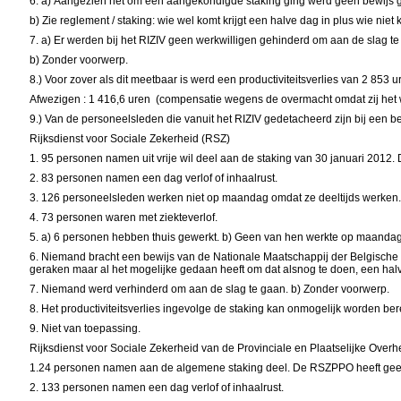
6. a)
Aangezien het om een aangekondigde staking ging werd geen bewijs 
b)
Zie reglement / staking: wie wel komt krijgt een halve dag in plus wie niet 
7. a)
Er werden bij het RIZIV geen werkwilligen gehinderd om aan de slag te
b)
Zonder voorwerp.
8.)
Voor zover als dit meetbaar is werd een productiviteitsverlies van 2 853 ur
Afwezigen : 1 416,6 uren (compensatie wegens de overmacht omdat zij het w
9.)
Van de personeelsleden die vanuit het RIZIV gedetacheerd zijn bij een be
Rijksdienst voor Sociale Zekerheid (RSZ)
1.
95 personen namen uit vrije wil deel aan de staking van 30 januari 2012.
2.
83 personen namen een dag verlof of inhaalrust.
3.
126 personeelsleden werken niet op maandag omdat ze deeltijds werken
4.
73 personen waren met ziekteverlof.
5. a)
6 personen hebben thuis gewerkt.
b)
Geen van hen werkte op maandag v
6.
Niemand bracht een bewijs van de
Nationale Maatschappij der Belgisch
geraken maar al het mogelijke gedaan heeft om dat alsnog te doen, een halv
7.
Niemand werd verhinderd om aan de slag te gaan. b)
Zonder voorwerp.
8.
Het productiviteitsverlies ingevolge de staking kan onmogelijk worden be
9.
Niet van toepassing.
Rijksdienst voor Sociale Zekerheid van de Provinciale en Plaatselijke Ove
1.24 personen namen aan de algemene staking deel. De RSZPPO heeft geen 
2.
133 personen namen een dag verlof of inhaalrust.