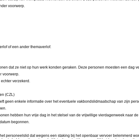
nder voorwerp.
rlof of een ander themaverlof.
nen dat ze niet op hun werk konden geraken. Deze personen moesten een dag ve
r voorwerp.
 echter verzekerd.
en (CZL)
t geen enkele informatie over het eventuele vakbondslidmaatschap van zijn pers
men.
nen hebben hun vrije dag in het stelsel van de vrijwillige vierdagenweek naar de
ze datum begonnen.
 het personeelslid dat wegens een staking bij het openbaar vervoer belemmerd wor