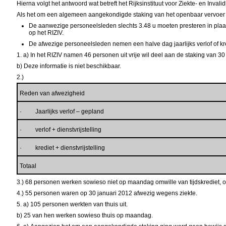
Hierna volgt het antwoord wat betreft het Rijksinstituut voor Ziekte- en Inval
Als het om een algemeen aangekondigde staking van het openbaar vervoer ga
De aanwezige personeelsleden slechts 3.48 u moeten presteren in plaat
op het RIZIV.
De afwezige personeelsleden nemen een halve dag jaarlijks verlof of k
1. a)
In het RIZIV namen 46 personen uit vrije wil deel aan de staking van 30
b)
Deze informatie is niet beschikbaar.
2.)
Reden van afwezigheid
· Jaarlijks verlof – gepland
· verlof + dienstvrijstelling
· krediet + dienstvrijstelling
Totaal
3.)
68 personen werken sowieso niet op maandag omwille van tijdskrediet, o
4.)
55 personen waren op 30 januari 2012 afwezig wegens ziekte.
5. a)
105 personen werkten van thuis uit.
b)
25 van hen werken sowieso thuis op maandag.