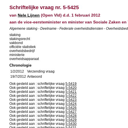
Schriftelijke vraag nr. 5-5425
van
Nele Lijnen
(Open Vld) d.d. 1 februari 2012
aan de vice-eersteminister en minister van Sociale Zaken en 
Algemene staking - Deelname - Federale overheidsdiensten - Overheidsbedr
staking
stakingsrecht
vakbond
officiële statistiek
overheidsbedrijf
ministerie
overheidsapparaat
Chronologie
1/2/2012
Verzending vraag
19/7/2012
Antwoord
Ook gesteld aan : schriftelijke vraag
5-5419
Ook gesteld aan : schriftelijke vraag
5-5420
Ook gesteld aan : schriftelijke vraag
5-5421
Ook gesteld aan : schriftelijke vraag
5-5422
Ook gesteld aan : schriftelijke vraag
5-5423
Ook gesteld aan : schriftelijke vraag
5-5424
Ook gesteld aan : schriftelijke vraag
5-5426
Ook gesteld aan : schriftelijke vraag
5-5427
Ook gesteld aan : schriftelijke vraag
5-5428
Ook gesteld aan : schriftelijke vraag
5-5429
Ook gesteld aan : schriftelijke vraag
5-5430
Ook gesteld aan : schriftelijke vraag
5-5431