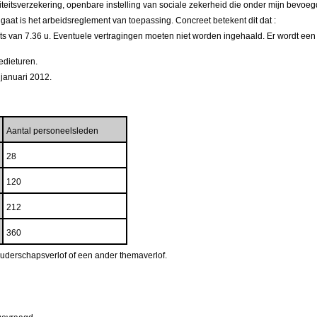
iditeitsverzekering, openbare instelling van sociale zekerheid die onder mijn bevoeg
at is het arbeidsreglement van toepassing. Concreet betekent dit dat :
s van 7.36 u. Eventuele vertragingen moeten niet worden ingehaald. Er wordt een
redieturen.
 januari 2012.
Aantal personeelsleden
28
120
212
360
uderschapsverlof of een ander themaverlof.