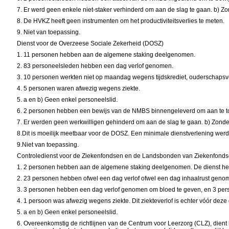
7.
Er werd geen enkele niet-staker verhinderd om aan de slag te gaan. b)
Zo
8.
De HVKZ heeft geen instrumenten om het productiviteitsverlies te meten.
9.
Niet van toepassing.
Dienst voor de Overzeese Sociale Zekerheid (DOSZ)
1.
11 personen hebben aan de algemene staking deelgenomen.
2.
83 personeelsleden hebben een dag verlof genomen.
3.
10 personen werkten niet op maandag wegens tijdskrediet, ouderschapsve
4.
5 personen waren afwezig wegens ziekte.
5.
a
en b) Geen enkel personeelslid.
6.
2 personen hebben een bewijs van de NMBS binnengeleverd om aan te to
7.
Er werden geen werkwilligen gehinderd om aan de slag te gaan.
b) Zonde
8.Dit is moeilijk meetbaar voor de DOSZ. Een minimale dienstverlening werd
9.Niet van toepassing.
Controledienst voor de Ziekenfondsen en de Landsbonden van Ziekenfonds
1.
2 personen hebben aan de algemene staking deelgenomen. De dienst heef
2.
23 personen hebben ofwel een dag verlof ofwel een dag inhaalrust geno
3.
3 personen hebben een dag verlof genomen om bloed te geven, en 3 perso
4.
1 persoon was afwezig wegens ziekte. Dit ziekteverlof is echter vóór de
5. a
en b)
Geen enkel personeelslid.
6.
Overeenkomstig de richtlijnen van de
Centrum voor Leerzorg
(CLZ), dient