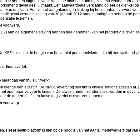
den te hebben uitgeput, werkelijk in de materiële onmogelijkheid verkeert om zijn di
orkomend geval deel uitmaakt. Een aanvaardbare verklaring op eer dekt enkel op a
arvan ontslaan. Een vooraf aangekondigde staking bij het openbaar vervoer wor
 In dit geval werd de staking van 30 januari 2012 aangekondigd en hebben de pe
mpensatie te nemen.
r voorwerp.
CLZ) aan de algemene staking hebben deelgenomen, kan het productiviteitsverlies
KSZ is niet op de hoogte van het aantal personeelsleden die bij een vakbond zij
der themaverlof.
 maandag van thuis uit werkt.
diende een attest in.
De NMBS levert nog slechts in enkele stations attesten af.
D
het openbaar vervoer te krijgen.
De afwezigheden zonder attest worden in geval v
voor de andere helft een halve dag verlof of overuren opnemen.
r voorwerp.
men.
Het eHealth-platform
is niet op de hoogte van het aantal medewerkers dat van 