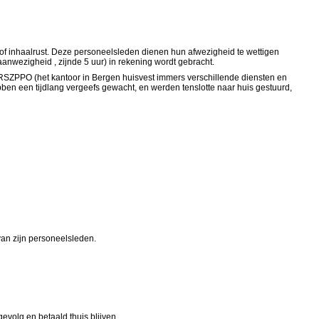
 inhaalrust. Deze personeelsleden dienen hun afwezigheid te wettigen
aanwezigheid , zijnde 5 uur) in rekening wordt gebracht.
RSZPPO (het kantoor in Bergen huisvest immers verschillende diensten en
en een tijdlang vergeefs gewacht, en werden tenslotte naar huis gestuurd,
an zijn personeelsleden.
volg en betaald thuis blijven.