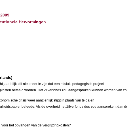
 2009
titutionele Hervormingen
erlands)
 jaar blijkt dit niet meer te zijn dat een mislukt pedagogisch project.
ngkosten betaald worden. Het Zilverfonds zou aangesproken kunnen worden van zo
omische crisis weer aanzienlijk stijgt in plaats van te dalen.
erheidspapier belegde. Als de overheid het Zilverfonds dus zou aanspreken, dan do
ijn voor het opvangen van de vergrijzingkosten?