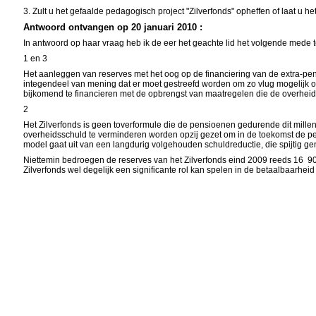
3. Zult u het gefaalde pedagogisch project "Zilverfonds" opheffen of laat u he
Antwoord ontvangen op 20 januari 2010 :
In antwoord op haar vraag heb ik de eer het geachte lid het volgende mede t
1 en 3
Het aanleggen van reserves met het oog op de financiering van de extra-pens
integendeel van mening dat er moet gestreefd worden om zo vlug mogelijk o
bijkomend te financieren met de opbrengst van maatregelen die de overhei
2
Het Zilverfonds is geen toverformule die de pensioenen gedurende dit mil
overheidsschuld te verminderen worden opzij gezet om in de toekomst de pe
model gaat uit van een langdurig volgehouden schuldreductie, die spijtig gen
Niettemin bedroegen de reserves van het Zilverfonds eind 2009 reeds 16 90
Zilverfonds wel degelijk een significante rol kan spelen in de betaalbaarh