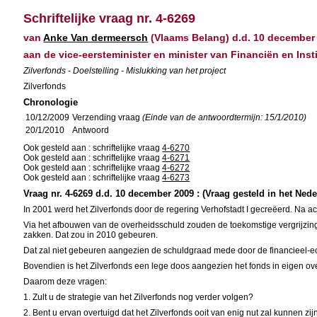
Schriftelijke vraag nr. 4-6269
van
Anke Van dermeersch
(Vlaams Belang) d.d. 10 december
aan de vice-eersteminister en minister van Financiën en Ins
Zilverfonds - Doelstelling - Mislukking van het project
Zilverfonds
Chronologie
10/12/2009
Verzending vraag
(Einde van de antwoordtermijn: 15/1/2010)
20/1/2010
Antwoord
Ook gesteld aan : schriftelijke vraag
4-6270
Ook gesteld aan : schriftelijke vraag
4-6271
Ook gesteld aan : schriftelijke vraag
4-6272
Ook gesteld aan : schriftelijke vraag
4-6273
Vraag nr. 4-6269 d.d. 10 december 2009 : (Vraag gesteld in het Ned
In 2001 werd het Zilverfonds door de regering Verhofstadt I gecreëerd. Na acht
Via het afbouwen van de overheidsschuld zouden de toekomstige vergrijzi
zakken. Dat zou in 2010 gebeuren.
Dat zal niet gebeuren aangezien de schuldgraad mede door de financieel-econ
Bovendien is het Zilverfonds een lege doos aangezien het fonds in eigen ov
Daarom deze vragen:
1. Zult u de strategie van het Zilverfonds nog verder volgen?
2. Bent u ervan overtuigd dat het Zilverfonds ooit van enig nut zal kunnen z