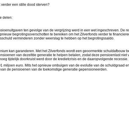
t verder een stille dood sterven?
e delen:
ioenuitgaven ten gevolge van de vergrijzing werd in een wet ingeschreven. De reger
pnieuw begrotingsoverschotten te bereiken om het Zilverfonds verder te financier
dsschuld verminderen zonder weerslag te hebben op het begrotingssaldo.
lennium kan garanderen. Met het Zilverfonds wordt een geoormerkte schuldafbouw 
nsioenen van dezelfde generatie te helpen betalen, zodat deze pensioenlast niet 
oeg tijdelijk doorkruist werd door de kredietcrisis en de daaropvolgende recessie.
1 miljoen euro. Mits het opnieuw ombuigen van de evolutie van de schuldgraad en
eid van de pensioenen van de toekomstige generatie gepensioneerden.