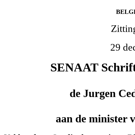
BELG
Zitti
29 de
SENAAT Schrifte
de
Jurgen Ce
aan de minister 