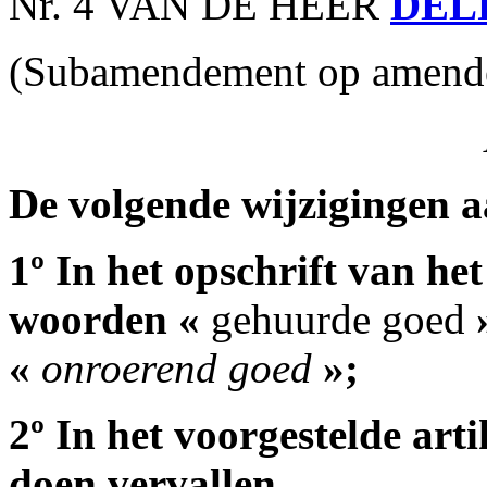
Nr. 4 VAN DE HEER
DEL
(Subamendement op amende
De volgende wijzigingen 
1º In het opschrift van het
woorden «
gehuurde goed
»
«
onroerend goed
»;
2º In het voorgestelde arti
doen vervallen.