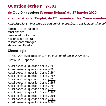
Question écrite n° 7-303
de
Guy D'haeseleer
(Vlaams Belang) du 17 janvier 2020
à la ministre de l'Emploi, de l'Economie et des Consommateu
Administrations - Membres du personnel ne possédant pas la nationalité be
administration publique
fonctionnaire
personnel contractuel
ressortissant de l'UE
ressortissant étranger
statistique officielle
Chronologie
17/1/2020
Envoi question
(Fin du délai de réponse: 20/2/2020)
12/2/2020
Réponse
Aussi posée à : question écrite
7-292
Aussi posée à : question écrite
7-293
Aussi posée à : question écrite
7-294
Aussi posée à : question écrite
7-295
Aussi posée à : question écrite
7-296
Aussi posée à : question écrite
7-297
Aussi posée à : question écrite
7-298
Aussi posée à : question écrite
7-299
Aussi posée à : question écrite
7-300
Aussi posée à : question écrite
7-301
Aussi posée à : question écrite
7-302
Aussi posée à : question écrite
7-304