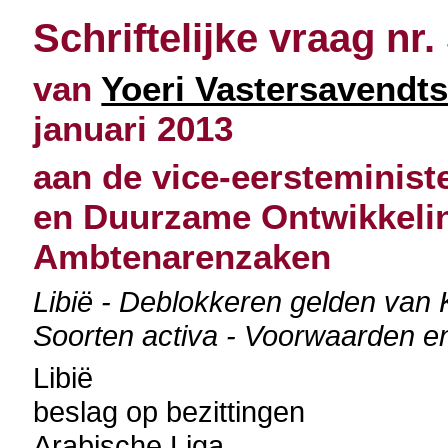
Schriftelijke vraag nr.
van
Yoeri Vastersavendt
januari 2013
aan de vice-eersteminist
en Duurzame Ontwikkelin
Ambtenarenzaken
Libië - Deblokkeren gelden van K
Soorten activa - Voorwaarden en
Libië
beslag op bezittingen
Arabische Liga