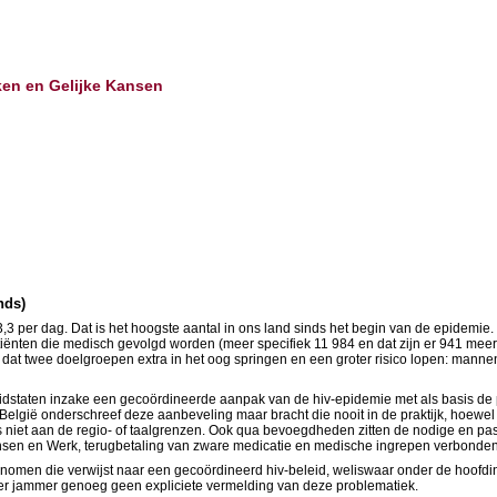
ken en Gelijke Kansen
nds)
3 per dag. Dat is het hoogste aantal in ons land sinds het begin van de epidemie. U
atiënten die medisch gevolgd worden (meer specifiek 11 984 en dat zijn er 941 meer 
lfs dat twee doelgroepen extra in het oog springen en een groter risico lopen: m
idstaten inzake een gecoördineerde aanpak van de hiv-epidemie met als basis de p
lgië onderschreef deze aanbeveling maar bracht die nooit in de praktijk, hoewel 
 niet aan de regio- of taalgrenzen. Ook qua bevoegdheden zitten de nodige en pas
 Kansen en Werk, terugbetaling van zware medicatie en medische ingrepen verbonde
enomen die verwijst naar een gecoördineerd hiv-beleid, weliswaar onder de hoofdi
at er jammer genoeg geen expliciete vermelding van deze problematiek.