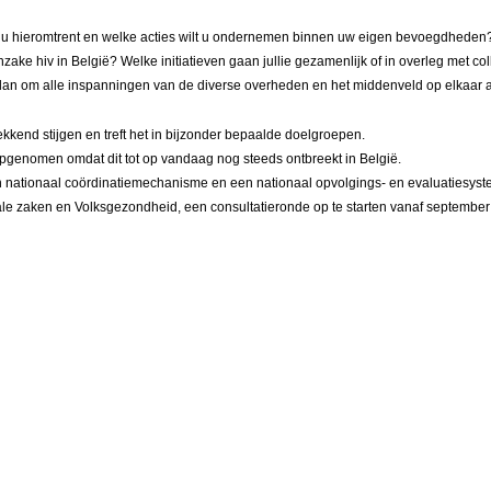
ert u hieromtrent en welke acties wilt u ondernemen binnen uw eigen bevoegdheden
ake hiv in België? Welke initiatieven gaan jullie gezamenlijk of in overleg met c
t plan om alle inspanningen van de diverse overheden en het middenveld op elkaar
wekkend stijgen en treft het in bijzonder bepaalde doelgroepen.
opgenomen omdat dit tot op vandaag nog steeds ontbreekt in België.
een nationaal coördinatiemechanisme en een nationaal opvolgings- en evaluatiesys
le zaken en Volksgezondheid, een consultatieronde op te starten vanaf september