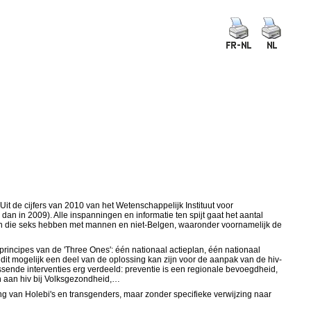
it de cijfers van 2010 van het Wetenschappelijk Instituut voor
dan in 2009). Alle inspanningen en informatie ten spijt gaat het aantal
annen die seks hebben met mannen en niet-Belgen, waaronder voornamelijk de
rincipes van de 'Three Ones': één nationaal actieplan, één nationaal
dit mogelijk een deel van de oplossing kan zijn voor de aanpak van de hiv-
sende interventies erg verdeeld: preventie is een regionale bevoegdheid,
n aan hiv bij Volksgezondheid,…
ng van Holebi's en transgenders, maar zonder specifieke verwijzing naar