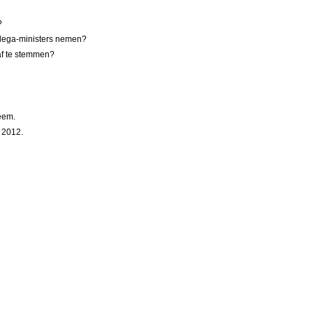
?
ollega-ministers nemen?
 af te stemmen?
teem.
 2012.