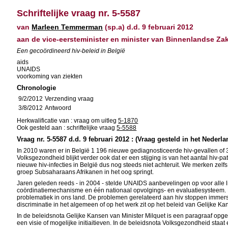
Schriftelijke vraag nr. 5-5587
van
Marleen Temmerman
(sp.a) d.d. 9 februari 2012
aan de vice-eersteminister en minister van Binnenlandse Za
Een gecoördineerd hiv-beleid in België
aids
UNAIDS
voorkoming van ziekten
Chronologie
9/2/2012
Verzending vraag
3/8/2012
Antwoord
Herkwalificatie van : vraag om uitleg
5-1870
Ook gesteld aan : schriftelijke vraag
5-5588
Vraag nr. 5-5587 d.d. 9 februari 2012 : (Vraag gesteld in het Nederla
In 2010 waren er in België 1 196 nieuwe gediagnosticeerde hiv-gevallen of 3,
Volksgezondheid blijkt verder ook dat er een stijging is van het aantal hiv-p
nieuwe hiv-infecties in België dus nog steeds niet achteruit. We merken ze
groep Subsaharaans Afrikanen in het oog springt.
Jaren geleden reeds - in 2004 - stelde UNAIDS aanbevelingen op voor alle l
coördinatiemechanisme en één nationaal opvolgings- en evaluatiesysteem. Be
problematiek in ons land. De problemen gerelateerd aan hiv stoppen immers
discriminatie in het algemeen of op het werk zit op het beleid van Gelijke
In de beleidsnota Gelijke Kansen van Minister Milquet is een paragraaf opg
een visie of mogelijke initiaitieven. In de beleidsnota Volksgezondheid sta