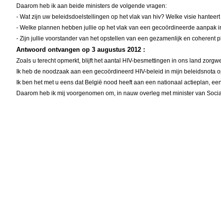
Daarom heb ik aan beide ministers de volgende vragen:
- Wat zijn uw beleidsdoelstellingen op het vlak van hiv? Welke visie hante
- Welke plannen hebben jullie op het vlak van een gecoördineerde aanpak inz
- Zijn jullie voorstander van het opstellen van een gezamenlijk en coheren
Antwoord ontvangen op 3 augustus 2012 :
Zoals u terecht opmerkt, blijft het aantal HIV-besmettingen in ons land zorg
Ik heb de noodzaak aan een gecoördineerd HIV-beleid in mijn beleidsnota 
Ik ben het met u eens dat België nood heeft aan een nationaal actieplan, 
Daarom heb ik mij voorgenomen om, in nauw overleg met minister van Socia