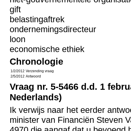
gift
belastingaftrek
ondernemingsdirecteur
loon
economische ethiek
Chronologie
1/2/2012
Verzending vraag
2/5/2012
Antwoord
Vraag nr. 5-5466 d.d. 1 febru
Nederlands)
Ik verwijs naar het eerder antwo
minister van Financiën Steven Va
4970 die aangaf dat u bevoegd 