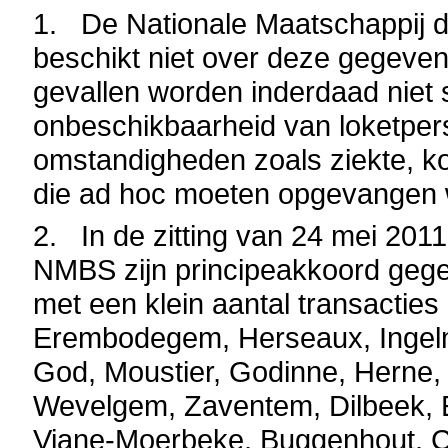
1. De Nationale Maatschappij 
beschikt niet over deze gegeve
gevallen worden inderdaad niet 
onbeschikbaarheid van loketper
omstandigheden zoals ziekte, ko
die ad hoc moeten opgevangen 
2.
In de zitting van 24 mei 20
NMBS zijn principeakkoord gegev
met een klein aantal transacties
Erembodegem, Herseaux, Ingelm
God, Moustier, Godinne, Herne, 
Wevelgem, Zaventem, Dilbeek, E
Viane-Moerbeke, Buggenhout, Co