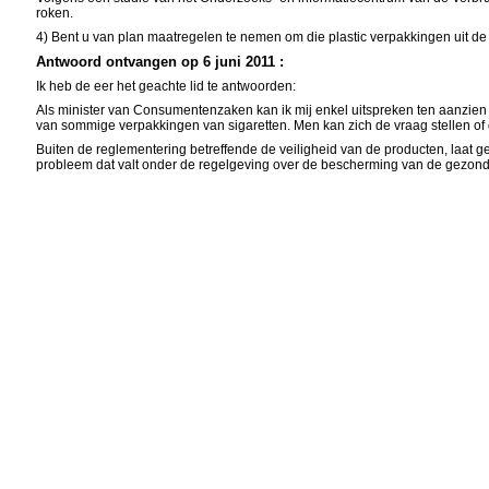
roken.
4) Bent u van plan maatregelen te nemen om die plastic verpakkingen uit d
Antwoord ontvangen op 6 juni 2011 :
Ik heb de eer het geachte lid te antwoorden:
Als minister van Consumentenzaken kan ik mij enkel uitspreken ten aanzie
van sommige verpakkingen van sigaretten. Men kan zich de vraag stellen of 
Buiten de reglementering betreffende de veiligheid van de producten, laat 
probleem dat valt onder de regelgeving over de bescherming van de gezond