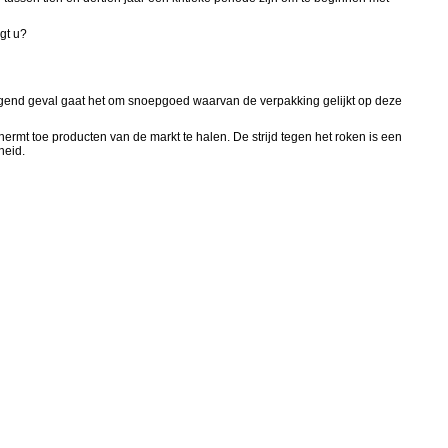
gt u?
ggend geval gaat het om snoepgoed waarvan de verpakking gelijkt op deze
mt toe producten van de markt te halen. De strijd tegen het roken is een
heid.