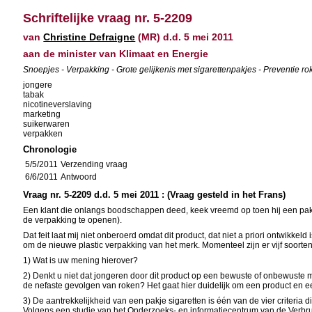
Schriftelijke vraag nr. 5-2209
van
Christine Defraigne
(MR) d.d. 5 mei 2011
aan de minister van Klimaat en Energie
Snoepjes - Verpakking - Grote gelijkenis met sigarettenpakjes - Preventie ro
jongere
tabak
nicotineverslaving
marketing
suikerwaren
verpakken
Chronologie
5/5/2011
Verzending vraag
6/6/2011
Antwoord
Vraag nr. 5-2209 d.d. 5 mei 2011 : (Vraag gesteld in het Frans)
Een klant die onlangs boodschappen deed, keek vreemd op toen hij een pakje 
de verpakking te openen).
Dat feit laat mij niet onberoerd omdat dit product, dat niet a priori ontwikk
om de nieuwe plastic verpakking van het merk. Momenteel zijn er vijf soorte
1) Wat is uw mening hierover?
2) Denkt u niet dat jongeren door dit product op een bewuste of onbewuste m
de nefaste gevolgen van roken? Het gaat hier duidelijk om een product en ee
3) De aantrekkelijkheid van een pakje sigaretten is één van de vier criteria 
Volgens een studie van het Onderzoeks- en informatiecentrum van de Verbruik