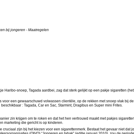
ken bij jongeren - Maatregelen
Haribo-snoep, Tagada aardbei, zag dat sterk gelijkt op een pakje sigaretten (hetz
eld is voor een gewaarschuwd volwassen clientèle, op de rekken met snoep vlak bij de
n beschikbaar : Tagada, Car en Sac, Starmint, Dragibus en Super mini Frites.
anier zin krijgen om te roken en dat het hen vertrouwd maakt met pakjes sigaretten
n marketing die gericht is op kinderen.
die cruciaal zijn bij het kiezen voor een sigarettenmerk. Bestaat het gevaar niet dat
ersorganisaties (OIVO) “Jongeren en tabak” (editie januari 2010), zou de periode t