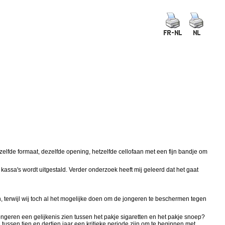
elfde formaat, dezelfde opening, hetzelfde cellofaan met een fijn bandje om
 kassa's wordt uitgestald. Verder onderzoek heeft mij geleerd dat het gaat
, terwijl wij toch al het mogelijke doen om de jongeren te beschermen tegen
 jongeren een gelijkenis zien tussen het pakje sigaretten en het pakje snoep?
ussen tien en dertien jaar een kritieke periode zijn om te beginnen met