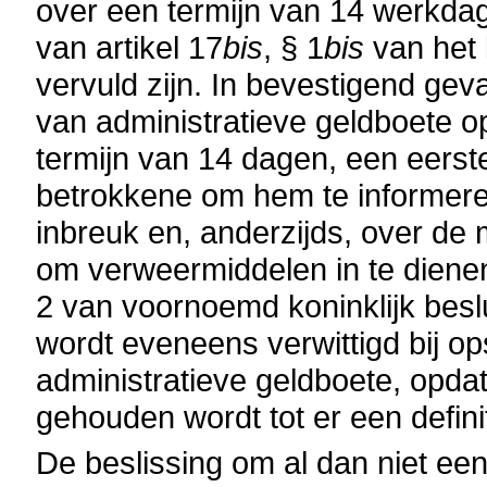
over een termijn van 14 werkda
van artikel 17
bis
, § 1
bis
van het k
vervuld zijn. In bevestigend gev
van administratieve geldboete op
termijn van 14 dagen, een eerste
betrokkene om hem te informeren
inbreuk en, anderzijds, over de
om verweermiddelen in te dienen,
2 van voornoemd koninklijk besl
wordt eveneens verwittigd bij o
administratieve geldboete, opdat
gehouden wordt tot er een defin
De beslissing om al dan niet een