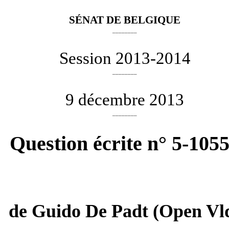
SÉNAT DE BELGIQUE
________
Session 2013-2014
________
9 décembre 2013
________
Question écrite n° 5-105
de
Guido De Padt
(Open Vl