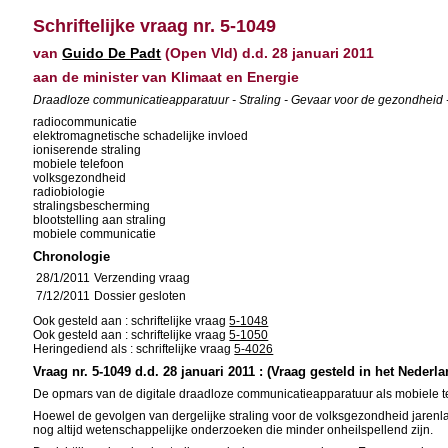
Schriftelijke vraag nr. 5-1049
van
Guido De Padt
(Open Vld) d.d. 28 januari 2011
aan de minister van Klimaat en Energie
Draadloze communicatieapparatuur - Straling - Gevaar voor de gezondheid 
radiocommunicatie
elektromagnetische schadelijke invloed
ioniserende straling
mobiele telefoon
volksgezondheid
radiobiologie
stralingsbescherming
blootstelling aan straling
mobiele communicatie
Chronologie
28/1/2011
Verzending vraag
7/12/2011
Dossier gesloten
Ook gesteld aan : schriftelijke vraag
5-1048
Ook gesteld aan : schriftelijke vraag
5-1050
Heringediend als : schriftelijke vraag
5-4026
Vraag nr. 5-1049 d.d. 28 januari 2011 : (Vraag gesteld in het Nederl
De opmars van de digitale draadloze communicatieapparatuur als mobiele tele
Hoewel de gevolgen van dergelijke straling voor de volksgezondheid jarenla
nog altijd wetenschappelijke onderzoeken die minder onheilspellend zijn.