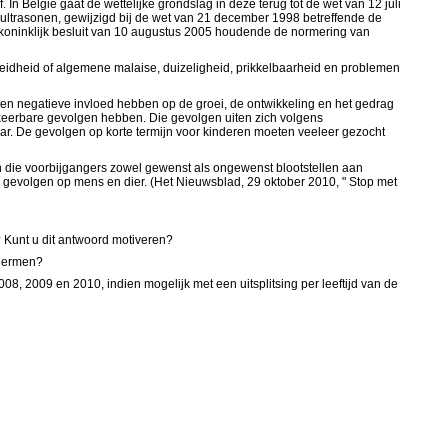
In België gaat de wettelijke grondslag in deze terug tot de wet van 12 juli
 ultrasonen, gewijzigd bij de wet van 21 december 1998 betreffende de
 koninklijk besluit van 10 augustus 2005 houdende de normering van
idheid of algemene malaise, duizeligheid, prikkelbaarheid en problemen
een negatieve invloed hebben op de groei, de ontwikkeling en het gedrag
keerbare gevolgen hebben. Die gevolgen uiten zich volgens
 jaar. De gevolgen op korte termijn voor kinderen moeten veeleer gezocht
en die voorbijgangers zowel gewenst als ongewenst blootstellen aan
 gevolgen op mens en dier. (Het Nieuwsblad, 29 oktober 2010, " Stop met
 Kunt u dit antwoord motiveren?
chermen?
008, 2009 en 2010, indien mogelijk met een uitsplitsing per leeftijd van de