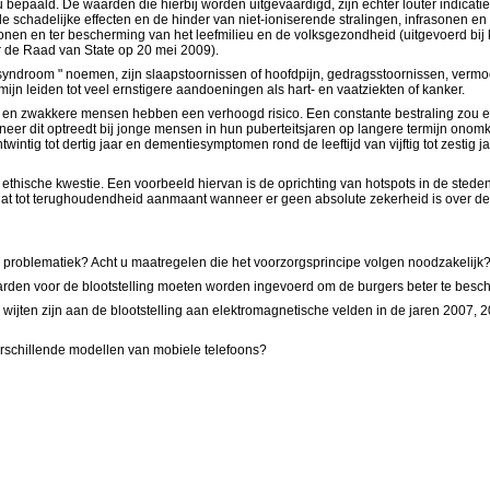
paald. De waarden die hierbij worden uitgevaardigd, zijn echter louter indicatief. 
 schadelijke effecten en de hinder van niet-ioniserende stralingen, infrasonen en
nen en ter bescherming van het leefmilieu en de volksgezondheid (uitgevoerd bij
r de Raad van State op 20 mei 2009).
droom " noemen, zijn slaapstoornissen of hoofdpijn, gedragsstoornissen, vermoe
ijn leiden tot veel ernstigere aandoeningen als hart- en vaatziekten of kanker.
ers en zwakkere mensen hebben een verhoogd risico. Een constante bestraling zou 
er dit optreedt bij jonge mensen in hun puberteitsjaren op langere termijn onom
wintig tot dertig jaar en dementiesymptomen rond de leeftijd van vijftig tot zestig
 ethische kwestie. Een voorbeeld hiervan is de oprichting van hotspots in de sted
 dat tot terughoudendheid aanmaant wanneer er geen absolute zekerheid is over de
problematiek? Acht u maatregelen die het voorzorgsprincipe volgen noodzakelijk?
den voor de blootstelling moeten worden ingevoerd om de burgers beter te bes
te wijten zijn aan de blootstelling aan elektromagnetische velden in de jaren 2007, 2
erschillende modellen van mobiele telefoons?