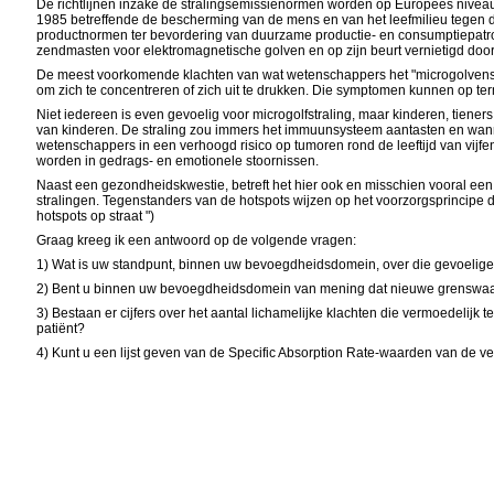
De richtlijnen inzake de stralingsemissienormen worden op Europees niveau be
1985 betreffende de bescherming van de mens en van het leefmilieu tegen de
productnormen ter bevordering van duurzame productie- en consumptiepatro
zendmasten voor elektromagnetische golven en op zijn beurt vernietigd doo
De meest voorkomende klachten van wat wetenschappers het "microgolvensyn
om zich te concentreren of zich uit te drukken. Die symptomen kunnen op term
Niet iedereen is even gevoelig voor microgolfstraling, maar kinderen, tien
van kinderen. De straling zou immers het immuunsysteem aantasten en wanne
wetenschappers in een verhoogd risico op tumoren rond de leeftijd van vijfent
worden in gedrags- en emotionele stoornissen.
Naast een gezondheidskwestie, betreft het hier ook en misschien vooral een
stralingen. Tegenstanders van de hotspots wijzen op het voorzorgsprincipe
hotspots op straat ")
Graag kreeg ik een antwoord op de volgende vragen:
1) Wat is uw standpunt, binnen uw bevoegdheidsdomein, over die gevoelige 
2) Bent u binnen uw bevoegdheidsdomein van mening dat nieuwe grenswaar
3) Bestaan er cijfers over het aantal lichamelijke klachten die vermoedelijk 
patiënt?
4) Kunt u een lijst geven van de Specific Absorption Rate-waarden van de v