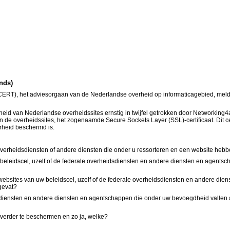
ands)
het adviesorgaan van de Nederlandse overheid op informaticagebied, meldt in ha
id van Nederlandse overheidssites ernstig in twijfel getrokken door Networking4
n de overheidssites, het zogenaamde Secure Sockets Layer (SSL)-certificaat. Dit cer
rheid beschermd is.
overheidsdiensten of andere diensten die onder u ressorteren en een website heb
w beleidscel, uzelf of de federale overheidsdiensten en andere diensten en agent
websites van uw beleidscel, uzelf of de federale overheidsdiensten en andere di
gevat?
sdiensten en andere diensten en agentschappen die onder uw bevoegdheid vallen al
 verder te beschermen en zo ja, welke?