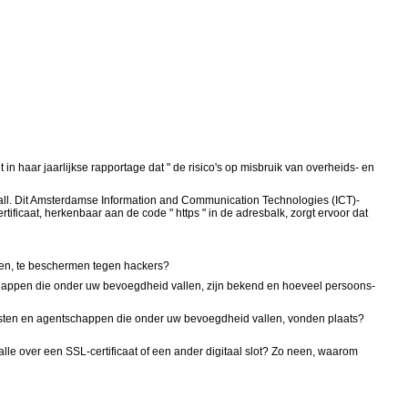
ar jaarlijkse rapportage dat " de risico's op misbruik van overheids- en
all. Dit Amsterdamse Information and Communication Technologies (ICT)-
tificaat, herkenbaar aan de code " https " in de adresbalk, zorgt ervoor dat
ben, te beschermen tegen hackers?
schappen die onder uw bevoegdheid vallen, zijn bekend en hoeveel persoons-
ensten en agentschappen die onder uw bevoegdheid vallen, vonden plaats?
le over een SSL-certificaat of een ander digitaal slot? Zo neen, waarom