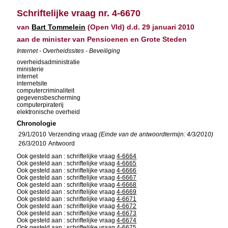
Schriftelijke vraag nr. 4-6670
van
Bart Tommelein
(Open Vld) d.d. 29 januari 2010
aan de minister van Pensioenen en Grote Steden
Internet - Overheidssites - Beveiliging
overheidsadministratie
ministerie
internet
internetsite
computercriminaliteit
gegevensbescherming
computerpiraterij
elektronische overheid
Chronologie
29/1/2010
Verzending vraag
(Einde van de antwoordtermijn: 4/3/2010)
26/3/2010
Antwoord
Ook gesteld aan : schriftelijke vraag
4-6664
Ook gesteld aan : schriftelijke vraag
4-6665
Ook gesteld aan : schriftelijke vraag
4-6666
Ook gesteld aan : schriftelijke vraag
4-6667
Ook gesteld aan : schriftelijke vraag
4-6668
Ook gesteld aan : schriftelijke vraag
4-6669
Ook gesteld aan : schriftelijke vraag
4-6671
Ook gesteld aan : schriftelijke vraag
4-6672
Ook gesteld aan : schriftelijke vraag
4-6673
Ook gesteld aan : schriftelijke vraag
4-6674
Ook gesteld aan : schriftelijke vraag
4-6675