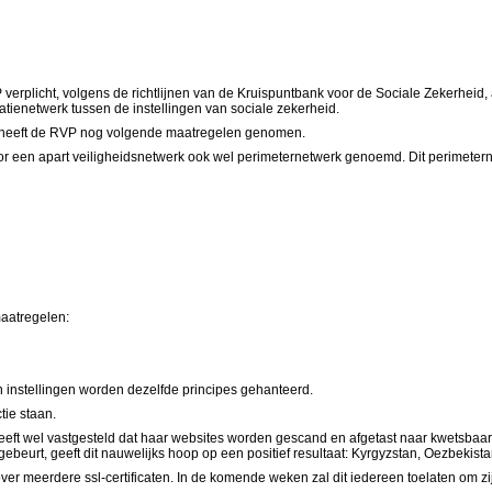
 verplicht, volgens de richtlijnen van de Kruispuntbank voor de Sociale Zekerheid, 
tienetwerk tussen de instellingen van sociale zekerheid.
id heeft de RVP nog volgende maatregelen genomen.
r een apart veiligheidsnetwerk ook wel perimeternetwerk genoemd. Dit perimetern
aatregelen:
 instellingen worden dezelfde principes gehanteerd.
tie staan.
P heeft wel vastgesteld dat haar websites worden gescand en afgetast naar kwetsb
beurt, geeft dit nauwelijks hoop op een positief resultaat: Kyrgyzstan, Oezbekist
ver meerdere ssl-certificaten. In de komende weken zal dit iedereen toelaten om z