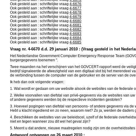
Ook gesteld aan : schriftelijke vraag
4-6676
Ook gesteld aan : schriftelijke vraag
4-6677
Ook gesteld aan : schriftelijke vraag
4-6678
Ook gesteld aan : schriftelijke vraag
4-6679
Ook gesteld aan : schriftelijke vraag
4-6680
Ook gesteld aan : schriftelijke vraag
4-6681
Ook gesteld aan : schriftelijke vraag
4-6682
Ook gesteld aan : schriftelijke vraag
4-6683
Ook gesteld aan : schriftelijke vraag
4-6684
Ook gesteld aan : schriftelijke vraag
4-6685
Vraag nr. 4-6670 d.d. 29 januari 2010 : (Vraag gesteld in het Nederl
Het Nederlandse Government Computer Emergency Response Team (GOVCERT), 
burgergegevens toenemen ".
Twee maanden na het verschijnen van het GOVCERT-rapport werd de veilighe
bedrijf signaleerde de afwezigheid van een digitaal slot bij het merendeel va
de verbinding tussen de computer van de gebruiker en de server van de ove
Ik heb dan ook volgende vragen:
1. Wat wordt er gedaan om uw website alsook de websites van de federale 
2. Welke voorvallen van diefstal van privé-gegevens via de websites van u
of andere gegevens werden bij de respectieve incidenten gestolen?
3. Hoeveel pogingen van diefstal van persoons- of andere gegevens via de 
Hebt u klacht ingediend en zo neen, waarom niet? Zo ja, werden de daders 
4. Beschikken de websites van uw beleidscel, uzelf of de federale overheid
niet en tegen wanneer zou dit wel het geval zijn?
5. Meent u dat andere, nieuwe maatregelen nodig zijn om de overheidssites
Antwoord ontvangen op 26 maart 2010 :