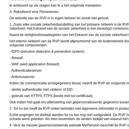
In antwoord op uw vragen kan ik u het volgende meedelen.
A. Rijksdienst voor Pensioenen.
De website van de RVP is in eigen beheer en wordt niet gehost.
1. Zoals elke sociale zekerheidsinstelling van het primaire netwerk is de RVP
zekerheid. Het Extranet van de sociale zekerheid is een beveiligd communica
Naast de veiligheidsmaatregelen van het Extranet van de sociale zekerhe
Het interne netwerk van de RVP wordt afgeschermd van de buitenwereld doo
volgende componenten:
- IDPS (
Intrusion detection & prevention system
);
-
firewall
;
- WAF (
web application firewall)
;
- Authenticatieserver;
- Antivirusserver.
Indien de communicatie privégegevens bevat, neemt de RVP de volgende m
- sterke authenticatie met «
token
» of EID;
- gebruik van HTTPS, FTPS (beide met ssl-certificaat).
Ook indien het gaat om uitwisseling van gepersonaliseerde gegevens tussen
2. Tot nu toe heeft de RVP enkel websites met algemene informatie in produc
Echte pogingen tot diefstal werden tot nu toe nog niet vastgesteld. De RV
schade werd geleden. Als men bovendien de landen bekijkt van waaruit het ge
4. Voor de nieuwe gepersonaliseerde website
MyPension
beschikt de RVP o